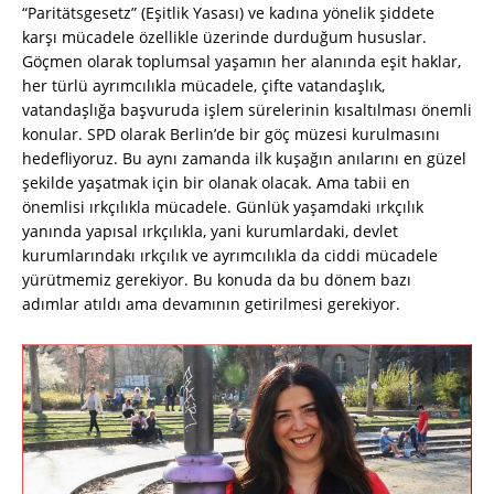
“Paritätsgesetz” (Eşitlik Yasası) ve kadına yönelik şiddete
karşı mücadele özellikle üzerinde durduğum hususlar.
Göçmen olarak toplumsal yaşamın her alanında eşit haklar,
her türlü ayrımcılıkla mücadele, çifte vatandaşlık,
vatandaşlığa başvuruda işlem sürelerinin kısaltılması önemli
konular. SPD olarak Berlin’de bir göç müzesi kurulmasını
hedefliyoruz. Bu aynı zamanda ilk kuşağın anılarını en güzel
şekilde yaşatmak için bir olanak olacak. Ama tabii en
önemlisi ırkçılıkla mücadele. Günlük yaşamdaki ırkçılık
yanında yapısal ırkçılıkla, yani kurumlardaki, devlet
kurumlarındakı ırkçılık ve ayrımcılıkla da ciddi mücadele
yürütmemiz gerekiyor. Bu konuda da bu dönem bazı
adımlar atıldı ama devamının getirilmesi gerekiyor.