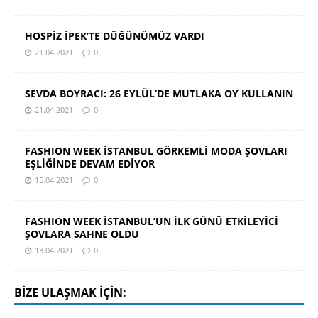
HOSPİZ İPEK’TE DÜĞÜNÜMÜZ VARDI
21.04.2021
0
SEVDA BOYRACI: 26 EYLÜL’DE MUTLAKA OY KULLANIN
21.04.2021
0
FASHION WEEK İSTANBUL GÖRKEMLİ MODA ŞOVLARI
EŞLİĞİNDE DEVAM EDİYOR
15.04.2021
0
FASHION WEEK İSTANBUL’UN İLK GÜNÜ ETKİLEYİCİ
ŞOVLARA SAHNE OLDU
13.04.2021
0
BIZE ULAŞMAK IÇIN: