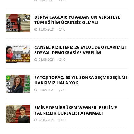
DERYA ÇAĞLAR: YUVADAN ÜNİVERSİTEYE
TÜM EĞİTİM ÜCRETSİZ OLMALI
13.06.2021
0
CANSEL KIZILTEPE: 26 EYLÜL’DE OYLARIMIZI
SOSYAL DEMOKRASİYE VERELİM
08.06.2021
0
FATOŞ TOPAÇ: 60 YIL SONRA SEÇME SEÇİLME
HAKKIMIZ HALA YOK
04.06.2021
0
EMİNE DEMİRBÜKEN-WEGNER: BERLİN’E
YALNIZLIK GÖREVLİSİ ATANMALI
28.05.2021
0