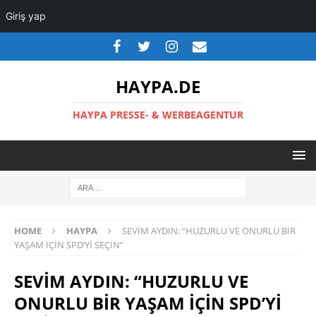
Giriş yap
HAYPA.DE
HAYPA PRESSE- & WERBEAGENTUR
HOME
HAYPA
SEVİM AYDIN: “HUZURLU VE ONURLU BİR
YAŞAM İÇİN SPD’Yİ SEÇİN”
SEVİM AYDIN: “HUZURLU VE
ONURLU BİR YAŞAM İÇİN SPD’Yİ