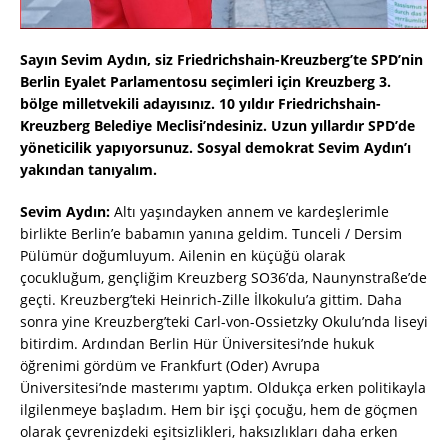
Sayın Sevim Aydın, siz Friedrichshain-Kreuzberg’te SPD’nin
Berlin Eyalet Parlamentosu seçimleri için Kreuzberg 3.
bölge milletvekili adayısınız. 10 yıldır Friedrichshain-
Kreuzberg Belediye Meclisi’ndesiniz. Uzun yıllardır SPD’de
yöneticilik yapıyorsunuz. Sosyal demokrat Sevim Aydın’ı
yakından tanıyalım.
Sevim Aydın:
Altı yaşındayken annem ve kardeşlerimle
birlikte Berlin’e babamın yanına geldim. Tunceli / Dersim
Pülümür doğumluyum. Ailenin en küçüğü olarak
çocukluğum, gençliğim Kreuzberg SO36’da, Naunynstraße’de
geçti. Kreuzberg’teki Heinrich-Zille İlkokulu’a gittim. Daha
sonra yine Kreuzberg’teki Carl-von-Ossietzky Okulu’nda liseyi
bitirdim. Ardından Berlin Hür Üniversitesi’nde hukuk
öğrenimi gördüm ve Frankfurt (Oder) Avrupa
Üniversitesi’nde masterımı yaptım. Oldukça erken politikayla
ilgilenmeye başladım. Hem bir işçi çocuğu, hem de göçmen
olarak çevrenizdeki eşitsizlikleri, haksızlıkları daha erken