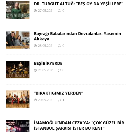
DR. TURGUT ALTUĞ: “BEŞ OY DA YEŞİLLERE”
27.05.2021
0
Bayrağı Babalarından Devralanlar: Yasemin
Akkaya
25.05.2021
0
BEŞİBİRYERDE
21.05.2021
0
“BIRAKTIĞIMIZ YERDEN”
20.05.2021
1
İMAMOĞLU’NDAN CEZA’YA: “ÇOK GÜZEL BİR
İSTANBUL ŞARKISI İSTER BU KENT”