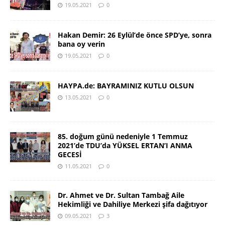
19.05.2021
0
Hakan Demir: 26 Eylül’de önce SPD’ye, sonra
bana oy verin
19.05.2021
0
HAYPA.de: BAYRAMINIZ KUTLU OLSUN
13.05.2021
0
85. doğum günü nedeniyle 1 Temmuz
2021’de TDU’da YÜKSEL ERTAN’I ANMA
GECESİ
11.05.2021
0
Dr. Ahmet ve Dr. Sultan Tambağ Aile
Hekimliği ve Dahiliye Merkezi şifa dağıtıyor
09.05.2021
3