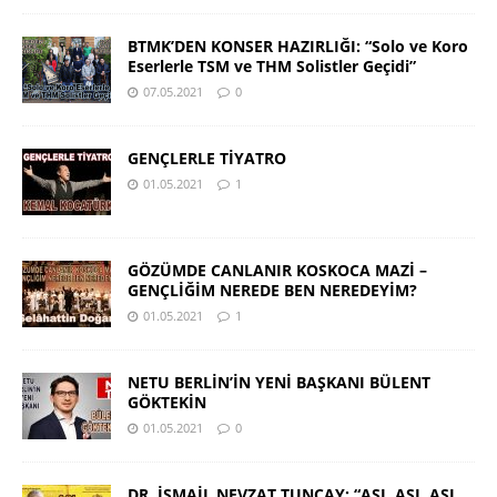
BTMK’DEN KONSER HAZIRLIĞI: “Solo ve Koro
Eserlerle TSM ve THM Solistler Geçidi”
07.05.2021
0
GENÇLERLE TİYATRO
01.05.2021
1
GÖZÜMDE CANLANIR KOSKOCA MAZİ –
GENÇLİĞİM NEREDE BEN NEREDEYİM?
01.05.2021
1
NETU BERLİN’İN YENİ BAŞKANI BÜLENT
GÖKTEKİN
01.05.2021
0
DR. İSMAİL NEVZAT TUNCAY: “AŞI, AŞI, AŞI