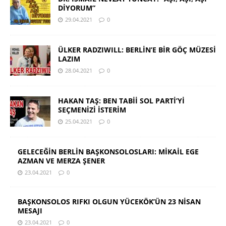
DİYORUM”
29.04.2021
0
ÜLKER RADZIWILL: BERLİN’E BİR GÖÇ MÜZESİ
LAZIM
28.04.2021
0
HAKAN TAŞ: BEN TABİİ SOL PARTİ’Yİ
SEÇMENİZİ İSTERİM
25.04.2021
0
GELECEĞİN BERLİN BAŞKONSOLOSLARI: MİKAİL EGE
AZMAN VE MERZA ŞENER
23.04.2021
0
BAŞKONSOLOS RIFKI OLGUN YÜCEKÖK’ÜN 23 NİSAN
MESAJI
23.04.2021
0