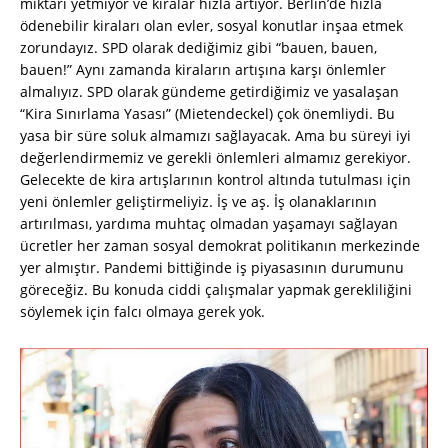
miktarı yetmiyor ve kiralar hızla artıyor. Berlin’de hızla
ödenebilir kiraları olan evler, sosyal konutlar inşaa etmek
zorundayız. SPD olarak dediğimiz gibi “bauen, bauen,
bauen!” Aynı zamanda kiraların artışına karşı önlemler
almalıyız. SPD olarak gündeme getirdiğimiz ve yasalaşan
“Kira Sınırlama Yasası” (Mietendeckel) çok önemliydi. Bu
yasa bir süre soluk almamızı sağlayacak. Ama bu süreyi iyi
değerlendirmemiz ve gerekli önlemleri almamız gerekiyor.
Gelecekte de kira artışlarının kontrol altında tutulması için
yeni önlemler geliştirmeliyiz. İş ve aş. İş olanaklarının
artırılması, yardıma muhtaç olmadan yaşamayı sağlayan
ücretler her zaman sosyal demokrat politikanın merkezinde
yer almıştır. Pandemi bittiğinde iş piyasasının durumunu
göreceğiz. Bu konuda ciddi çalışmalar yapmak gerekliliğini
söylemek için falcı olmaya gerek yok.