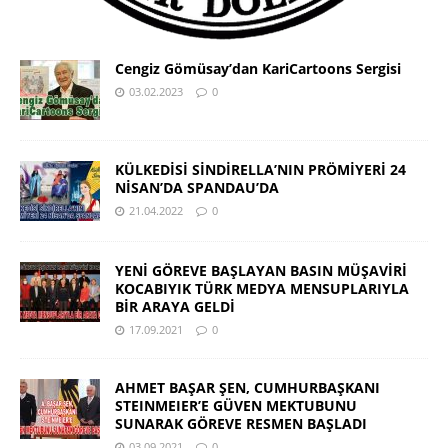
Cengiz Gömüsay’dan KariCartoons Sergisi
03.02.2023
0
KÜLKEDİSİ SİNDİRELLA’NIN PRÖMİYERİ 24
NİSAN’DA SPANDAU’DA
21.04.2022
0
YENİ GÖREVE BAŞLAYAN BASIN MÜŞAVİRİ
KOCABIYIK TÜRK MEDYA MENSUPLARIYLA
BİR ARAYA GELDİ
17.09.2021
0
AHMET BAŞAR ŞEN, CUMHURBAŞKANI
STEINMEIER’E GÜVEN MEKTUBUNU
SUNARAK GÖREVE RESMEN BAŞLADI
03.09.2021
0