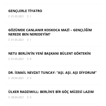
GENÇLERLE TİYATRO
01.05.2021
1
GÖZÜMDE CANLANIR KOSKOCA MAZİ – GENÇLİĞİM
NEREDE BEN NEREDEYİM?
01.05.2021
1
NETU BERLİN’İN YENİ BAŞKANI BÜLENT GÖKTEKİN
01.05.2021
0
DR. İSMAİL NEVZAT TUNCAY: “AŞI, AŞI, AŞI DİYORUM”
29.04.2021
0
ÜLKER RADZIWILL: BERLİN’E BİR GÖÇ MÜZESİ LAZIM
28.04.2021
0