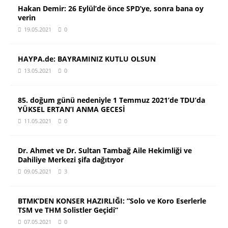
Hakan Demir: 26 Eylül’de önce SPD’ye, sonra bana oy
verin
19.05.2021
0
HAYPA.de: BAYRAMINIZ KUTLU OLSUN
13.05.2021
0
85. doğum günü nedeniyle 1 Temmuz 2021’de TDU’da
YÜKSEL ERTAN’I ANMA GECESİ
11.05.2021
0
Dr. Ahmet ve Dr. Sultan Tambağ Aile Hekimliği ve
Dahiliye Merkezi şifa dağıtıyor
09.05.2021
3
BTMK’DEN KONSER HAZIRLIĞI: “Solo ve Koro Eserlerle
TSM ve THM Solistler Geçidi”
07.05.2021
0