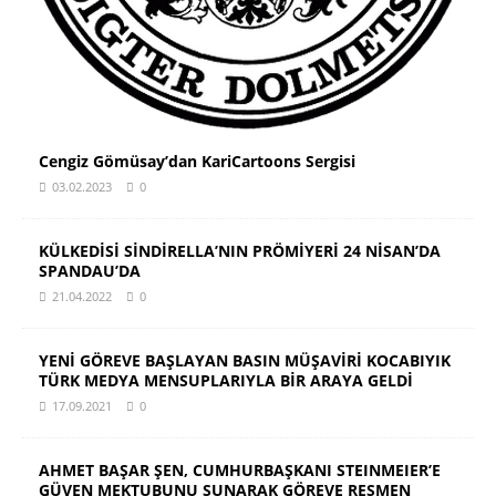
Cengiz Gömüsay’dan KariCartoons Sergisi
03.02.2023
0
KÜLKEDİSİ SİNDİRELLA’NIN PRÖMİYERİ 24 NİSAN’DA
SPANDAU’DA
21.04.2022
0
YENİ GÖREVE BAŞLAYAN BASIN MÜŞAVİRİ KOCABIYIK
TÜRK MEDYA MENSUPLARIYLA BİR ARAYA GELDİ
17.09.2021
0
AHMET BAŞAR ŞEN, CUMHURBAŞKANI STEINMEIER’E
GÜVEN MEKTUBUNU SUNARAK GÖREVE RESMEN