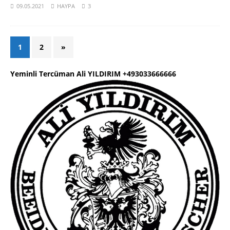
09.05.2021
HAYPA
3
1
2
»
Yeminli Tercüman Ali YILDIRIM +493033666666