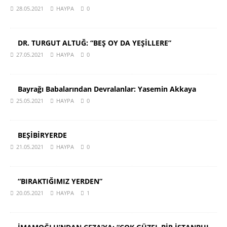
28.05.2021
HAYPA
0
DR. TURGUT ALTUĞ: “BEŞ OY DA YEŞİLLERE”
27.05.2021
HAYPA
0
Bayrağı Babalarından Devralanlar: Yasemin Akkaya
25.05.2021
HAYPA
0
BEŞİBİRYERDE
21.05.2021
HAYPA
0
“BIRAKTIĞIMIZ YERDEN”
20.05.2021
HAYPA
1