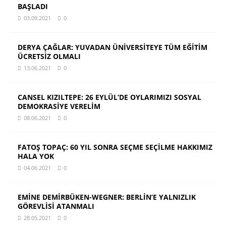
BAŞLADI
03.09.2021
0
DERYA ÇAĞLAR: YUVADAN ÜNİVERSİTEYE TÜM EĞİTİM
ÜCRETSİZ OLMALI
13.06.2021
0
CANSEL KIZILTEPE: 26 EYLÜL’DE OYLARIMIZI SOSYAL
DEMOKRASİYE VERELİM
08.06.2021
0
FATOŞ TOPAÇ: 60 YIL SONRA SEÇME SEÇİLME HAKKIMIZ
HALA YOK
04.06.2021
0
EMİNE DEMİRBÜKEN-WEGNER: BERLİN’E YALNIZLIK
GÖREVLİSİ ATANMALI
28.05.2021
0