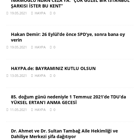
İMAMOĞLU’NDAN CEZA’YA: “ÇOK GÜZEL BİR İSTANBUL
ŞARKISI İSTER BU KENT”
19.05.2021
HAYPA
0
Hakan Demir: 26 Eylül’de önce SPD’ye, sonra bana oy
verin
19.05.2021
HAYPA
0
HAYPA.de: BAYRAMINIZ KUTLU OLSUN
13.05.2021
HAYPA
0
85. doğum günü nedeniyle 1 Temmuz 2021’de TDU’da
YÜKSEL ERTAN’I ANMA GECESİ
11.05.2021
HAYPA
0
Dr. Ahmet ve Dr. Sultan Tambağ Aile Hekimliği ve
Dahiliye Merkezi şifa dağıtıyor