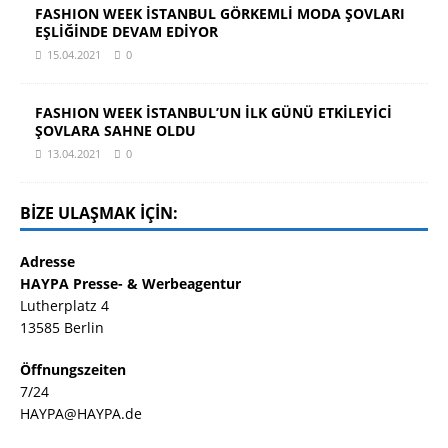
FASHION WEEK İSTANBUL GÖRKEMLİ MODA ŞOVLARI
EŞLİĞİNDE DEVAM EDİYOR
15.04.2021
0
FASHION WEEK İSTANBUL’UN İLK GÜNÜ ETKİLEYİCİ
ŞOVLARA SAHNE OLDU
13.04.2021
0
BIZE ULAŞMAK IÇIN:
Adresse
HAYPA Presse- & Werbeagentur
Lutherplatz 4
13585 Berlin
Öffnungszeiten
7/24
HAYPA@HAYPA.de