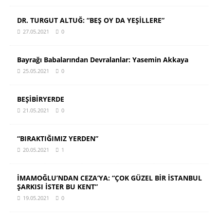
DR. TURGUT ALTUĞ: “BEŞ OY DA YEŞİLLERE”
27.05.2021
0
Bayrağı Babalarından Devralanlar: Yasemin Akkaya
25.05.2021
0
BEŞİBİRYERDE
21.05.2021
0
“BIRAKTIĞIMIZ YERDEN”
20.05.2021
1
İMAMOĞLU’NDAN CEZA’YA: “ÇOK GÜZEL BİR İSTANBUL
ŞARKISI İSTER BU KENT”
19.05.2021
0