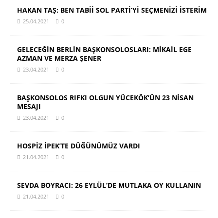
HAKAN TAŞ: BEN TABİİ SOL PARTİ’Yİ SEÇMENİZİ İSTERİM
25.04.2021
0
GELECEĞİN BERLİN BAŞKONSOLOSLARI: MİKAİL EGE
AZMAN VE MERZA ŞENER
23.04.2021
0
BAŞKONSOLOS RIFKI OLGUN YÜCEKÖK’ÜN 23 NİSAN
MESAJI
23.04.2021
0
HOSPİZ İPEK’TE DÜĞÜNÜMÜZ VARDI
21.04.2021
0
SEVDA BOYRACI: 26 EYLÜL’DE MUTLAKA OY KULLANIN
21.04.2021
0