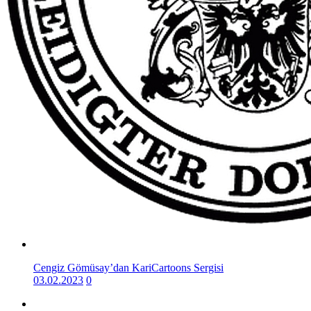
Cengiz Gömüsay’dan KariCartoons Sergisi
03.02.2023
0