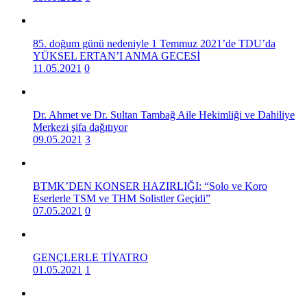
85. doğum günü nedeniyle 1 Temmuz 2021’de TDU’da
YÜKSEL ERTAN’I ANMA GECESİ
11.05.2021
0
Dr. Ahmet ve Dr. Sultan Tambağ Aile Hekimliği ve Dahiliye
Merkezi şifa dağıtıyor
09.05.2021
3
BTMK’DEN KONSER HAZIRLIĞI: “Solo ve Koro
Eserlerle TSM ve THM Solistler Geçidi”
07.05.2021
0
GENÇLERLE TİYATRO
01.05.2021
1