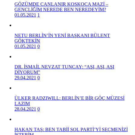
GÖZÜMDE CANLANIR KOSKOCA MAZİ –
GENÇLİĞİM NEREDE BEN NEREDEYİM?
01.05.2021
1
NETU BERLİN’İN YENİ BAŞKANI BÜLENT
GÖKTEKİN
01.05.2021
0
DR. İSMAİL NEVZAT TUNCAY: “AŞI, AŞI, AŞI
DİYORUM”
29.04.2021
0
ÜLKER RADZIWILL: BERLİN’E BİR GÖÇ MÜZESİ
LAZIM
28.04.2021
0
HAKAN TAŞ: BEN TABİİ SOL PARTİ’Yİ SEÇMENİZİ
İSTERİM