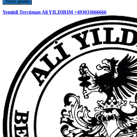
Yeminli Tercüman Ali YILDIRIM +493033666666