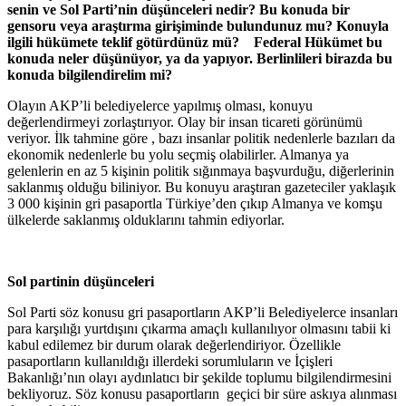
senin ve Sol Parti’nin düşünceleri nedir? Bu konuda bir
gensoru veya araştırma girişiminde bulundunuz mu? Konuyla
ilgili hükümete teklif götürdünüz mü? Federal Hükümet bu
konuda neler düşünüyor, ya da yapıyor. Berlinlileri birazda bu
konuda bilgilendirelim mi?
Olayın AKP’li belediyelerce yapılmış olması, konuyu
değerlendirmeyi zorlaştırıyor. Olay bir insan ticareti görünümü
veriyor. İlk tahmine göre , bazı insanlar politik nedenlerle bazıları da
ekonomik nedenlerle bu yolu seçmiş olabilirler. Almanya ya
gelenlerin en az 5 kişinin politik sığınmaya başvurduğu, diğerlerinin
saklanmış olduğu biliniyor. Bu konuyu araştıran gazeteciler yaklaşık
3 000 kişinin gri pasaportla Türkiye’den çıkıp Almanya ve komşu
ülkelerde saklanmış olduklarını tahmin ediyorlar.
Sol partinin düşünceleri
Sol Parti söz konusu gri pasaportların AKP’li Belediyelerce insanları
para karşılığı yurtdışını çıkarma amaçlı kullanılıyor olmasını tabii ki
kabul edilemez bir durum olarak değerlendiriyor. Özellikle
pasaportların kullanıldığı illerdeki sorumluların ve İçişleri
Bakanlığı’nın olayı aydınlatıcı bir şekilde toplumu bilgilendirmesini
bekliyoruz. Söz konusu pasaportların geçici bir süre askıya alınması