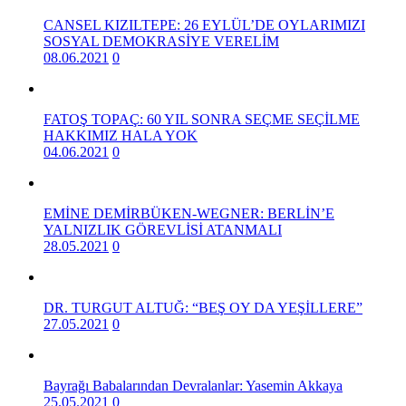
CANSEL KIZILTEPE: 26 EYLÜL’DE OYLARIMIZI
SOSYAL DEMOKRASİYE VERELİM
08.06.2021
0
FATOŞ TOPAÇ: 60 YIL SONRA SEÇME SEÇİLME
HAKKIMIZ HALA YOK
04.06.2021
0
EMİNE DEMİRBÜKEN-WEGNER: BERLİN’E
YALNIZLIK GÖREVLİSİ ATANMALI
28.05.2021
0
DR. TURGUT ALTUĞ: “BEŞ OY DA YEŞİLLERE”
27.05.2021
0
Bayrağı Babalarından Devralanlar: Yasemin Akkaya
25.05.2021
0