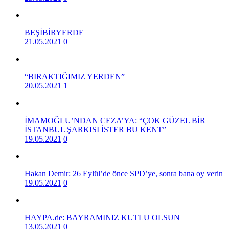
BEŞİBİRYERDE
21.05.2021
0
“BIRAKTIĞIMIZ YERDEN”
20.05.2021
1
İMAMOĞLU’NDAN CEZA’YA: “ÇOK GÜZEL BİR
İSTANBUL ŞARKISI İSTER BU KENT”
19.05.2021
0
Hakan Demir: 26 Eylül’de önce SPD’ye, sonra bana oy verin
19.05.2021
0
HAYPA.de: BAYRAMINIZ KUTLU OLSUN
13.05.2021
0