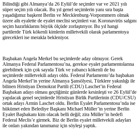
Bilindiği gibi Almanya’da 26 Eylül’de seçimler var ve 2021 yılı
süper seçim yılı olacak. Bu yıl genel seçimlerin yanı sıra başta
yaşadığımız başkent Berlin ve Mecklenburg-Vorpommern olmak
üzere altı eyalette de eyalet meclisi seçimleri var. Koronavirüs salgını
seçim hazırlıklarını büyük ölçüde zorlaştırıyor. Bu yıl hangi
partilerde Türk kökenli kimlerin milletvekili olarak parlamentoya
girecekleri ise merakla bekleniyor.
Başbakan Angela Merkel bu seçimlerde aday olmuyor. Gerek
Almanya Federal Parlamentosu’na, gerekse eyalet parlamentolarına
girebilmek için çok sayıda Türk ve yabancı kökenli de bu
seçimlerde milletvekili adayı oldu. Federal Parlamento’da başbakan
Angela Merkel’in yerine Almanya Şansölyesi, Türklere yakınlığı ile
bilinen Hristiyan Demokrat Partili (CDU) Laschet’in Federal
Başbakan adayı olması geçtiğimiz günlerde kesinleşti ve 26 Eylül’de
yapılacak genel seçimlerde Hristiyan Birlik Partilerinin (CDU/CSU)
ortak adayı Armin Laschet oldu. Berlin Eyalet Parlamentosu’nda ise
hükümet eden Belediye Başkanı Michael Müller’in yerine Berlin
Eyalet Başbakanı kim olacak belli değil; zira Müller’in hedefi
Federal Meclis’e girmek. Biz de Berlin eyalet milletvekili adayları
ile onları yakından tanımanız için söyleşi yaptık.