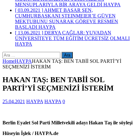
MENSUPLARIYLA BİR ARAYA GELDİ
HAYPA
[ 03.09.2021 ]
AHMET BAŞAR ŞEN,
CUMHURBAŞKANI STEINMEIER’E GÜVEN
MEKTUBUNU SUNARAK GÖREVE RESMEN
BAŞLADI
HAYPA
[ 13.06.2021 ]
DERYA ÇAĞLAR: YUVADAN
ÜNİVERSİTEYE TÜM EĞİTİM ÜCRETSİZ OLMALI
HAYPA
Arama:
Home
HAYPA
HAKAN TAŞ: BEN TABİİ SOL PARTİ’Yİ
SEÇMENİZİ İSTERİM
HAKAN TAŞ: BEN TABİİ SOL
PARTİ’Yİ SEÇMENİZİ İSTERİM
25.04.2021
HAYPA
HAYPA
0
Berlin Eyalet Sol Parti Milletvekili adayı Hakan Taş ile söyleşi
Hüseyin İşlek / HAYPA.de