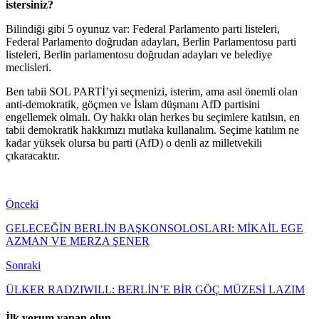
istersiniz?
Bilindiği gibi 5 oyunuz var: Federal Parlamento parti listeleri,
Federal Parlamento doğrudan adayları, Berlin Parlamentosu parti
listeleri, Berlin parlamentosu doğrudan adayları ve belediye
meclisleri.
Ben tabii SOL PARTİ’yi seçmenizi, isterim, ama asıl önemli olan
anti-demokratik, göçmen ve İslam düşmanı AfD partisini
engellemek olmalı. Oy hakkı olan herkes bu seçimlere katılsın, en
tabii demokratik hakkımızı mutlaka kullanalım. Seçime katılım ne
kadar yüksek olursa bu parti (AfD) o denli az milletvekili
çıkaracaktır.
Önceki
GELECEĞİN BERLİN BAŞKONSOLOSLARI: MİKAİL EGE
AZMAN VE MERZA ŞENER
Sonraki
ÜLKER RADZIWILL: BERLİN’E BİR GÖÇ MÜZESİ LAZIM
İlk yorum yapan olun