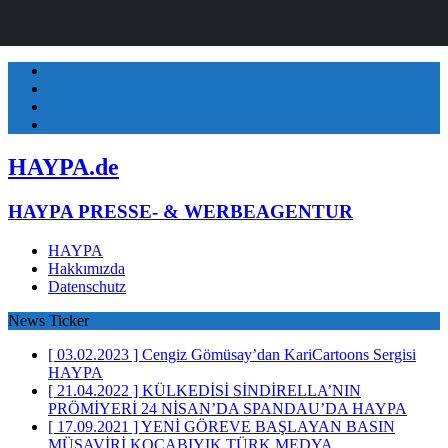
Facebook
Twitter
Instagram
E-
Mail
HAYPA.de
HAYPA PRESSE- & WERBEAGENTUR
HAYPA
Hakkımızda
Datenschutz
News Ticker
[ 03.02.2023 ]
Cengiz Gömüsay’dan KariCartoons Sergisi
HAYPA
[ 21.04.2022 ]
KÜLKEDİSİ SİNDİRELLA’NIN
PRÖMİYERİ 24 NİSAN’DA SPANDAU’DA
HAYPA
[ 17.09.2021 ]
YENİ GÖREVE BAŞLAYAN BASIN
MÜŞAVİRİ KOCABIYIK TÜRK MEDYA