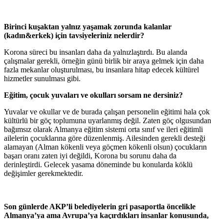
Birinci kuşaktan yalnız yaşamak zorunda kalanlar
(kadın&erkek) için tavsiyeleriniz nelerdir?
Korona süreci bu insanları daha da yalnızlaştırdı. Bu alanda
çalışmalar gerekli, örneğin günü birlik bir araya gelmek için daha
fazla mekanlar oluşturulması, bu insanlara hitap edecek kültürel
hizmetler sunulması gibi.
Eğitim, çocuk yuvaları ve okulları sorsam ne dersiniz?
Yuvalar ve okullar ve de burada çalışan personelin eğitimi hala çok
kültürlü bir göç toplumuna uyarlanmış değil. Zaten göç olgusundan
bağımsız olarak Almanya eğitim sistemi orta sınıf ve ileri eğitimli
ailelerin çocuklarına göre düzenlenmiş. Ailesinden gerekli desteği
alamayan (Alman kökenli veya göçmen kökenli olsun) çocukların
başarı oranı zaten iyi değildi, Korona bu sorunu daha da
derinleştirdi. Gelecek yasama döneminde bu konularda köklü
değişimler gerekmektedir.
Son günlerde AKP’li belediyelerin gri pasaportla öncelikle
Almanya’ya ama Avrupa’ya kaçırdıkları insanlar konusunda,