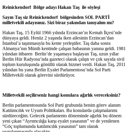
Reinickendorf Bölge adayı Hakan Taş ile söyleşi
Sayın Taş siz Reinickendorf bölgesinden SOL PARTİ
milletvekili adayısınız. Sizi biraz yakından tanıyalım mı?
Hakan Taş, 15 Eylül 1966 yılında Erzincan’ın Kemah İlçesi’nde
dünyaya geldi. Henüz 2 yaşında iken ailesinin Erzincan’dan
İstanbul’a taşınmasıyla bu kente yerleştiler. Taş daha sonra
Almanya’nın Münih kentinde çalışan babasının yanına geldi. 1981
yılından itibaren Berlin’de yaşamaya başlayan Taş, uzun yıllar
Berlin Hür Radyosu’nda gazeteci olarak çalıştı ve çok sayıda sivil
toplum kuruluşunda gönüllü olarak hizmet verdi. Hakan Taş, 2011
yılından bu yana Berlin Eyalet Parlamentosu’nda Sol Parti
Milletvekili olarak görevini sürdürüyor.
Milletvekili seçilirseniz hangi konulara ağırlık vereceksiniz?
Berlin parlamentosunda Sol Parti grubunda benim görev alanım
Katılımcılık ve Uyum Politikaları. Bu konularda çalışmalarımı
sürdüreceğim. Gelecek parlamento döneminde ağırlık bu dönem
yeni çıkan “Ayrımcılığa karşı eyalet yasasının” ve de yenilenen
“Göç toplumunda katılımcılık yasasının” tam olarak
uygulanmasında olacaktır.