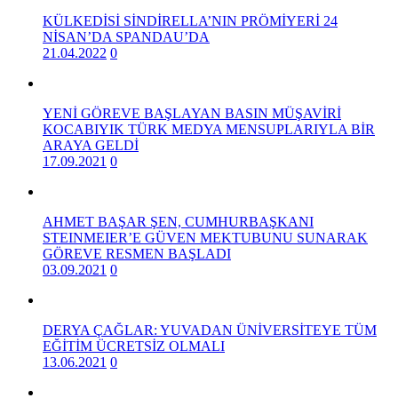
KÜLKEDİSİ SİNDİRELLA’NIN PRÖMİYERİ 24
NİSAN’DA SPANDAU’DA
21.04.2022
0
YENİ GÖREVE BAŞLAYAN BASIN MÜŞAVİRİ
KOCABIYIK TÜRK MEDYA MENSUPLARIYLA BİR
ARAYA GELDİ
17.09.2021
0
AHMET BAŞAR ŞEN, CUMHURBAŞKANI
STEINMEIER’E GÜVEN MEKTUBUNU SUNARAK
GÖREVE RESMEN BAŞLADI
03.09.2021
0
DERYA ÇAĞLAR: YUVADAN ÜNİVERSİTEYE TÜM
EĞİTİM ÜCRETSİZ OLMALI
13.06.2021
0