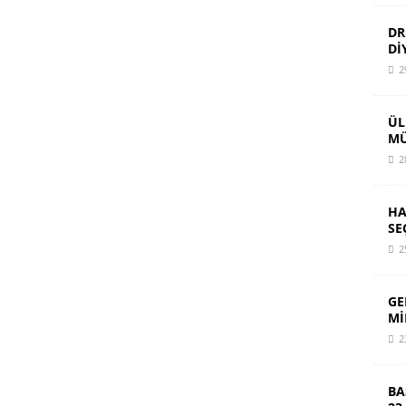
DR
Dİ
2
ÜL
MÜ
2
HA
SE
2
GE
Mİ
2
BA