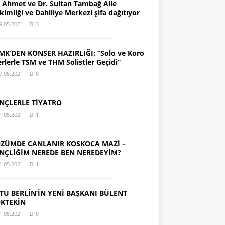
. Ahmet ve Dr. Sultan Tambağ Aile
kimliği ve Dahiliye Merkezi şifa dağıtıyor
9.05.2021
3
MK’DEN KONSER HAZIRLIĞI: “Solo ve Koro
erlerle TSM ve THM Solistler Geçidi”
7.05.2021
0
NÇLERLE TİYATRO
1.05.2021
1
ZÜMDE CANLANIR KOSKOCA MAZİ –
NÇLİĞİM NEREDE BEN NEREDEYİM?
1.05.2021
1
TU BERLİN’İN YENİ BAŞKANI BÜLENT
KTEKİN
1.05.2021
0