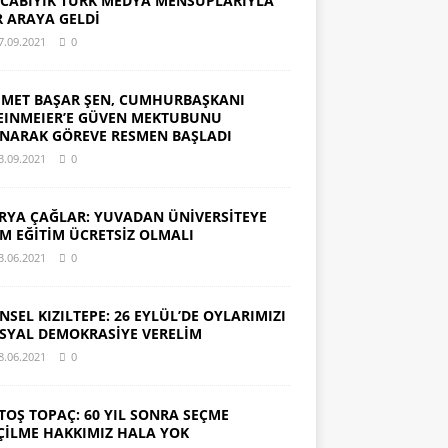
CABIYIK TÜRK MEDYA MENSUPLARIYLA
R ARAYA GELDİ
7.09.2021
0
MET BAŞAR ŞEN, CUMHURBAŞKANI
EINMEIER’E GÜVEN MEKTUBUNU
NARAK GÖREVE RESMEN BAŞLADI
3.09.2021
0
RYA ÇAĞLAR: YUVADAN ÜNİVERSİTEYE
M EĞİTİM ÜCRETSİZ OLMALI
3.06.2021
0
NSEL KIZILTEPE: 26 EYLÜL’DE OYLARIMIZI
SYAL DEMOKRASİYE VERELİM
8.06.2021
0
TOŞ TOPAÇ: 60 YIL SONRA SEÇME
ÇİLME HAKKIMIZ HALA YOK