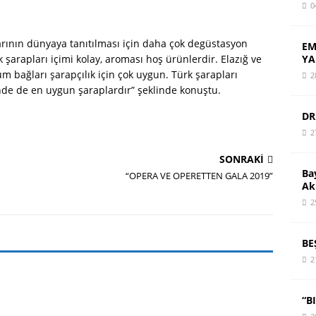
0
arının dünyaya tanıtılması için daha çok degüstasyon
EM
YA
k şarapları içimi kolay, aroması hoş ürünlerdir. Elazığ ve
m bağları şarapçılık için çok uygun. Türk şarapları
2
inde de en uygun şaraplardır” şeklinde konuştu.
DR
2
SONRAKI
Ba
“OPERA VE OPERETTEN GALA 2019”
Ak
2
BE
2
“B