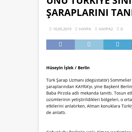
ÜNÜ TÜRKİYE SIN
[ 13.06.2021 ]
DERYA ÇAĞL
ŞARAPLARINI TAN
HAYPA
10.05.2019
HAYPA
HAYPA2
0
Hüseyin İşlek / Berlin
Türk Şarap Uzmanı (degüstatör) Sommelier 
şaraplarından KAYRA’yı, yine Başkent Berli
Baba Pirzola adlı mekanda tanıttı. Tosun etki
üzümlerinin yetiştirildikleri bölgeleri, o 
etkilerini anlatırken, Alman konuklara Tür
de anlattı.