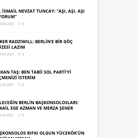
. İSMAİL NEVZAT TUNCAY: “AŞI, AŞI, AŞI
YORUM”
9.04.2021
0
KER RADZIWILL: BERLİN’E BİR GÖÇ
ZESİ LAZIM
8.04.2021
0
KAN TAŞ: BEN TABİİ SOL PARTİ’Yİ
ÇMENİZİ İSTERİM
5.04.2021
0
LECEĞİN BERLİN BAŞKONSOLOSLARI:
KAİL EGE AZMAN VE MERZA ŞENER
3.04.2021
0
ŞKONSOLOS RIFKI OLGUN YÜCEKÖK’ÜN