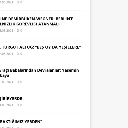
4.06.2021
0
İNE DEMİRBÜKEN-WEGNER: BERLİN’E
LNIZLIK GÖREVLİSİ ATANMALI
8.05.2021
0
. TURGUT ALTUĞ: “BEŞ OY DA YEŞİLLERE”
7.05.2021
0
yrağı Babalarından Devralanlar: Yasemin
kaya
5.05.2021
0
ŞİBİRYERDE
1.05.2021
0
IRAKTIĞIMIZ YERDEN”