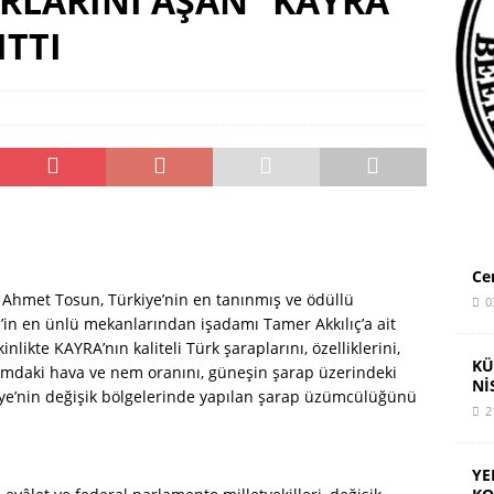
IRLARINI AŞAN “KAYRA”
AR: YUVADAN ÜNİVERSİTEYE TÜM EĞİTİM ÜCRETSİZ OLMALI
ITTI
Ce
Ahmet Tosun, Türkiye’nin en tanınmış ve ödüllü
0
n’in en ünlü mekanlarından işadamı Tamer Akkılıç’a ait
nlikte KAYRA’nın kaliteli Türk şaraplarını, özelliklerini,
KÜ
ortamdaki hava ve nem oranını, güneşin şarap üzerindeki
Nİ
kiye’nin değişik bölgelerinde yapılan şarap üzümcülüğünü
2
YE