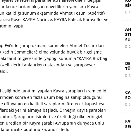
KO
eyâlet ve federal parlamento milletvekilleri, değişik
Bİ
şar konuklardan oluşan davetlilerin yanı sıra Kayra
1
’un katıldığı sunum akşamında Ahmet Tosun, (Apéritif)
arası Rosé, KAYRA Narince, KAYRA Kalecik Karası Rot ve
tımını yaptı.
AH
ST
SU
arap Evi’nde şarap uzmanı sommelier Ahmet Tosun’dan
0
ürk kadın Sommelierè olma yolunda büyük bir gelişme
a’daki tanıtım gecesinde, yaptığı sunumla “KAYRA Buzbağ
DE
özelliklerini anlatırken ustasından ve şarapsever
TÜ
ldı.
1
 eşliğinde tanıtımı yapılan Kayra şarapları ikram edildi.
CA
leri’nden sonra en fazla üzüm bağına sahip olduğunu
SO
e dünyanın en kaliteli şaraplarını üretecek kapasiteye
0
flardaki yerini almaya başladı. Örneğin Kayra şarapları
tım: Şarapların isimleri ve üretildeği ülkelerin gizli
FA
n üretilen bir Kayra şarabı Avrupa’nın dünyaca ünlü
SE
nda birincilik ödülünü kazandı” dedi.