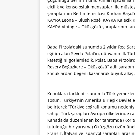
Çoğunluğu Berlin’in ünlü Alman işadamları, 
elçilik ve konsolosluk mensupları ile müste
şaraplarının Berlin temsilcisi Korhan Başol
KAYRA Leona – Blush Rosé, KAYRA Kalecik K
KAYRA Vintage – Öküzgözü şaraplarının tanı
Baba Pirzola’daki sunumda 2 yıldır Rea Ş
eğitim alan Sevda Polat’ın, dünyanın ilk T
katettiğini gözlemledik. Polat, Baba Pirzol
Reserv Boğazkere – Öküzgözü” adlı şarabın 
konuklardan beğeni kazanarak büyük alkış a
Konuklara farklı bir sunumla Türk yemekleri
Tosun, Türkiye‘nin Amerika Birleşik Devlet
belirterek “Türkiye coğrafi konumu nedeniyl
sahip. Türk şarapları Avrupa ülkelerinde ra
Kanada’da düzenlenen kör tanıtımda (Kör tanı
tutulduğu bir yarışma) Öküzgözü üzümünde
Fransız, İtalyan ve İspanyol şarapları arası