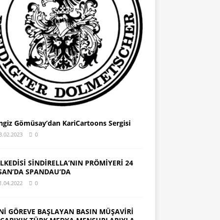
ngiz Gömüsay’dan KariCartoons Sergisi
3.02.2023
0
LKEDİSİ SİNDİRELLA’NIN PRÖMİYERİ 24
SAN’DA SPANDAU’DA
1.04.2022
0
Nİ GÖREVE BAŞLAYAN BASIN MÜŞAVİRİ