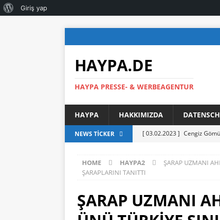
Giriş yap
HAYPA.DE
HAYPA PRESSE- & WERBEAGENTUR
HAYPA
HAKKIMIZDA
DATENSCH
[ 03.02.2023 ]
Cengiz Gömüs
NEWS TICKER
[ 21.04.2022 ]
KÜLKEDİSİ S
HOME
HAYPA2
ŞARAP UZMANI AHM
[ 17.09.2021 ]
YENİ GÖREVE
ŞARAPLARINI TANITTI
MENSUPLARIYLA BİR ARAYA
ŞARAP UZMANI A
[ 03.09.2021 ]
AHMET BAŞA
SUNARAK GÖREVE RESMEN