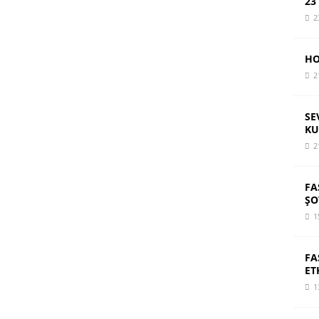
23
2
HO
2
SE
KU
2
FA
ŞO
1
FA
ET
1