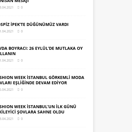
 NİSAN MESAJI
3.04.2021
0
SPİZ İPEK’TE DÜĞÜNÜMÜZ VARDI
1.04.2021
0
VDA BOYRACI: 26 EYLÜL’DE MUTLAKA OY
LLANIN
1.04.2021
0
SHION WEEK İSTANBUL GÖRKEMLİ MODA
VLARI EŞLİĞİNDE DEVAM EDİYOR
5.04.2021
0
SHION WEEK İSTANBUL’UN İLK GÜNÜ
KİLEYİCİ ŞOVLARA SAHNE OLDU
3.04.2021
0