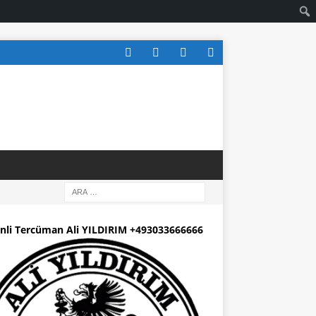
nli Tercüman Ali YILDIRIM +493033666666