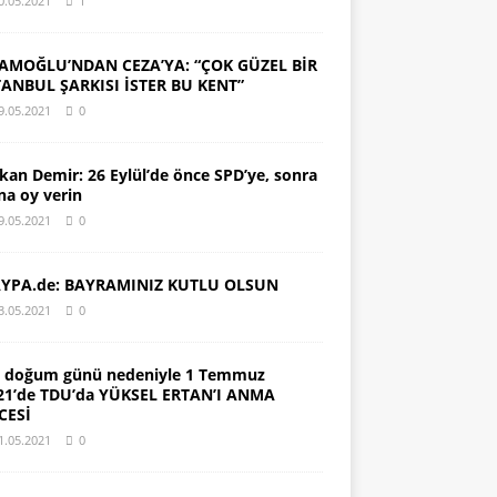
0.05.2021
1
AMOĞLU’NDAN CEZA’YA: “ÇOK GÜZEL BİR
TANBUL ŞARKISI İSTER BU KENT”
9.05.2021
0
kan Demir: 26 Eylül’de önce SPD’ye, sonra
na oy verin
9.05.2021
0
YPA.de: BAYRAMINIZ KUTLU OLSUN
3.05.2021
0
. doğum günü nedeniyle 1 Temmuz
21’de TDU’da YÜKSEL ERTAN’I ANMA
CESİ
1.05.2021
0