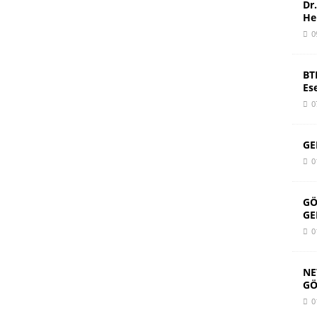
Dr
He
0
BT
Es
0
GE
0
GÖ
GE
0
NE
GÖ
0