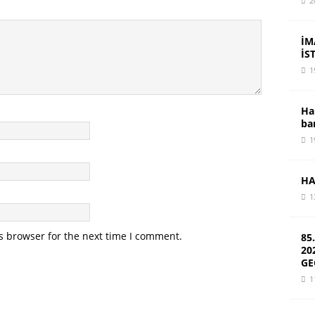
2
İM
İS
1
Ha
ba
1
HA
1
s browser for the next time I comment.
85
20
GE
1