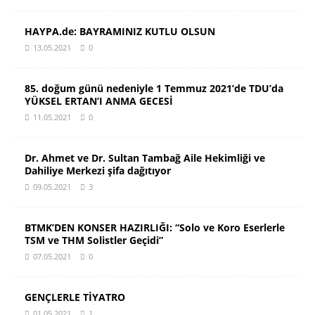
HAYPA.de: BAYRAMINIZ KUTLU OLSUN
13.05.2021
0
85. doğum günü nedeniyle 1 Temmuz 2021’de TDU’da
YÜKSEL ERTAN’I ANMA GECESİ
11.05.2021
0
Dr. Ahmet ve Dr. Sultan Tambağ Aile Hekimliği ve
Dahiliye Merkezi şifa dağıtıyor
09.05.2021
3
BTMK’DEN KONSER HAZIRLIĞI: “Solo ve Koro Eserlerle
TSM ve THM Solistler Geçidi”
07.05.2021
0
GENÇLERLE TİYATRO
01.05.2021
1