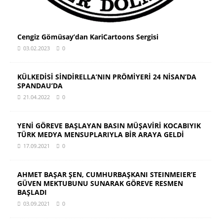
Cengiz Gömüsay’dan KariCartoons Sergisi
03.02.2023
0
KÜLKEDİSİ SİNDİRELLA’NIN PRÖMİYERİ 24 NİSAN’DA
SPANDAU’DA
21.04.2022
0
YENİ GÖREVE BAŞLAYAN BASIN MÜŞAVİRİ KOCABIYIK
TÜRK MEDYA MENSUPLARIYLA BİR ARAYA GELDİ
17.09.2021
0
AHMET BAŞAR ŞEN, CUMHURBAŞKANI STEINMEIER’E
GÜVEN MEKTUBUNU SUNARAK GÖREVE RESMEN
BAŞLADI
03.09.2021
0