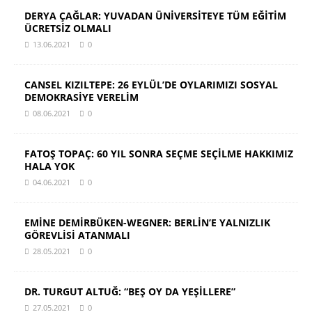
DERYA ÇAĞLAR: YUVADAN ÜNİVERSİTEYE TÜM EĞİTİM
ÜCRETSİZ OLMALI
13.06.2021
0
CANSEL KIZILTEPE: 26 EYLÜL’DE OYLARIMIZI SOSYAL
DEMOKRASİYE VERELİM
08.06.2021
0
FATOŞ TOPAÇ: 60 YIL SONRA SEÇME SEÇİLME HAKKIMIZ
HALA YOK
04.06.2021
0
EMİNE DEMİRBÜKEN-WEGNER: BERLİN’E YALNIZLIK
GÖREVLİSİ ATANMALI
28.05.2021
0
DR. TURGUT ALTUĞ: “BEŞ OY DA YEŞİLLERE”
27.05.2021
0