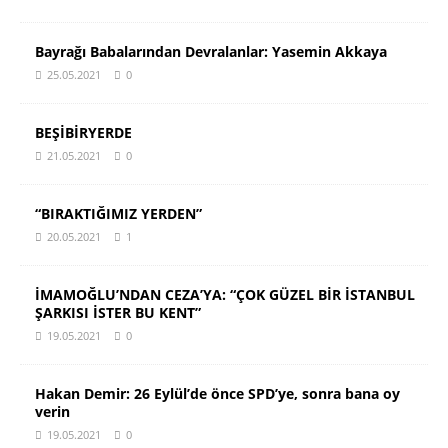
Bayrağı Babalarından Devralanlar: Yasemin Akkaya
25.05.2021
0
BEŞİBİRYERDE
21.05.2021
0
“BIRAKTIĞIMIZ YERDEN”
20.05.2021
1
İMAMOĞLU’NDAN CEZA’YA: “ÇOK GÜZEL BİR İSTANBUL
ŞARKISI İSTER BU KENT”
19.05.2021
0
Hakan Demir: 26 Eylül’de önce SPD’ye, sonra bana oy
verin
19.05.2021
0