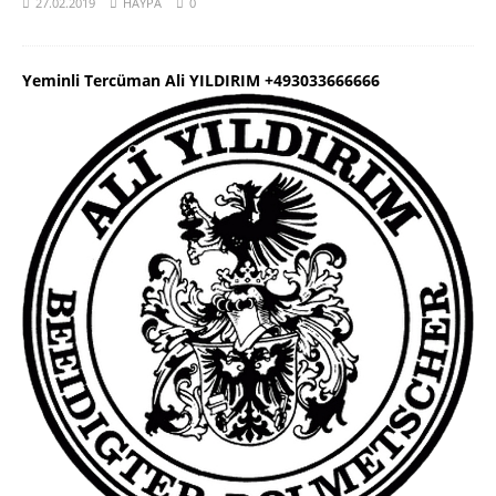
27.02.2019
HAYPA
0
Yeminli Tercüman Ali YILDIRIM +493033666666