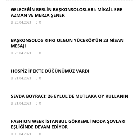
GELECEĞİN BERLİN BAŞKONSOLOSLARI: MİKAİL EGE
AZMAN VE MERZA ŞENER
23.04.2021
0
BAŞKONSOLOS RIFKI OLGUN YÜCEKÖK’ÜN 23 NİSAN
MESAJI
23.04.2021
0
HOSPİZ İPEK’TE DÜĞÜNÜMÜZ VARDI
21.04.2021
0
SEVDA BOYRACI: 26 EYLÜL’DE MUTLAKA OY KULLANIN
21.04.2021
0
FASHION WEEK İSTANBUL GÖRKEMLİ MODA ŞOVLARI
EŞLİĞİNDE DEVAM EDİYOR
15.04.2021
0