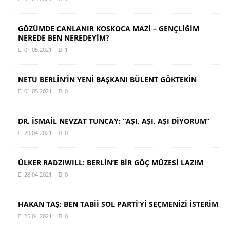
GÖZÜMDE CANLANIR KOSKOCA MAZİ – GENÇLİĞİM
NEREDE BEN NEREDEYİM?
01.05.2021
1
NETU BERLİN’İN YENİ BAŞKANI BÜLENT GÖKTEKİN
01.05.2021
0
DR. İSMAİL NEVZAT TUNCAY: “AŞI, AŞI, AŞI DİYORUM”
29.04.2021
0
ÜLKER RADZIWILL: BERLİN’E BİR GÖÇ MÜZESİ LAZIM
28.04.2021
0
HAKAN TAŞ: BEN TABİİ SOL PARTİ’Yİ SEÇMENİZİ İSTERİM
25.04.2021
0