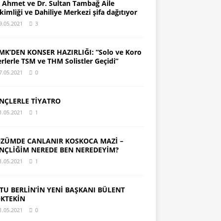
. Ahmet ve Dr. Sultan Tambağ Aile
kimliği ve Dahiliye Merkezi şifa dağıtıyor
9.05.2021
3
MK’DEN KONSER HAZIRLIĞI: “Solo ve Koro
erlerle TSM ve THM Solistler Geçidi”
7.05.2021
0
NÇLERLE TİYATRO
1.05.2021
1
ZÜMDE CANLANIR KOSKOCA MAZİ –
NÇLİĞİM NEREDE BEN NEREDEYİM?
1.05.2021
1
TU BERLİN’İN YENİ BAŞKANI BÜLENT
KTEKİN
1.05.2021
0