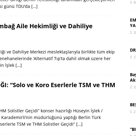
0
tesi günü TDU’da
[…]
EM
mbağ Aile Hekimliği ve Dahiliye
YA
2
DR
ği ve Dahiliye Merkezi meslektaşlarıyla birlikte tüm ekip
2
enehanelerinde ‘Alternatif Tıp’ta dahil olmak üzere her
in İşlek
[…]
Ba
Ak
: “Solo ve Koro Eserlerle TSM ve THM
2
BE
 Solistler Geçidi” konser hazırlığı Hüseyin İşlek /
2
Karademirli’nin müdürlüğünü yaptığı Berlin Türk
Eserlerle TSM ve THM Solistler Geçidi”
[…]
“B