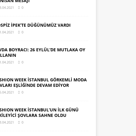
 NİSAN MESAJI
3.04.2021
0
SPİZ İPEK’TE DÜĞÜNÜMÜZ VARDI
1.04.2021
0
VDA BOYRACI: 26 EYLÜL’DE MUTLAKA OY
LLANIN
1.04.2021
0
SHION WEEK İSTANBUL GÖRKEMLİ MODA
VLARI EŞLİĞİNDE DEVAM EDİYOR
5.04.2021
0
SHION WEEK İSTANBUL’UN İLK GÜNÜ
KİLEYİCİ ŞOVLARA SAHNE OLDU
3.04.2021
0