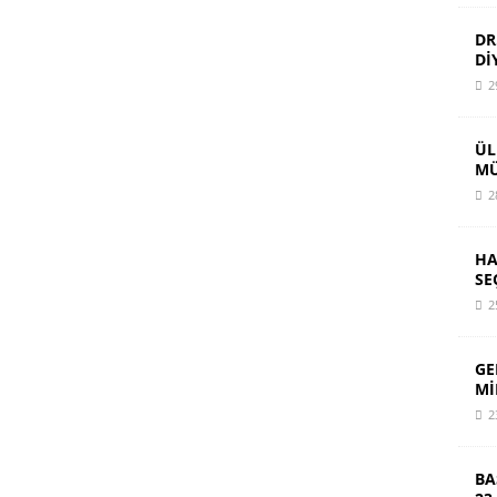
DR
Dİ
2
ÜL
MÜ
2
HA
SE
2
GE
Mİ
2
BA