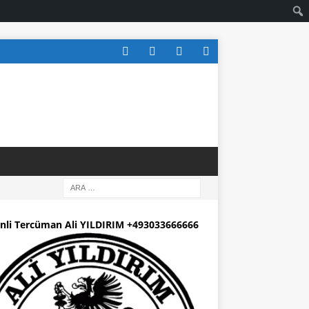
nli Tercüman Ali YILDIRIM +493033666666