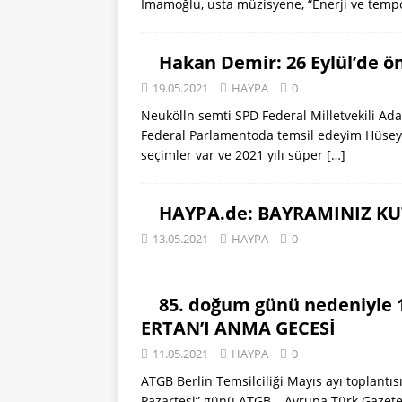
İmamoğlu, usta müzisyene, “Enerji ve tempo
Hakan Demir: 26 Eylül’de ö
19.05.2021
HAYPA
0
Neukölln semti SPD Federal Milletvekili Ada
Federal Parlamentoda temsil edeyim Hüseyin
seçimler var ve 2021 yılı süper
[…]
HAYPA.de: BAYRAMINIZ K
13.05.2021
HAYPA
0
85. doğum günü nedeniyle
ERTAN’I ANMA GECESİ
11.05.2021
HAYPA
0
ATGB Berlin Temsilciliği Mayıs ayı toplantıs
Pazartesi” günü ATGB – Avrupa Türk Gazetecil