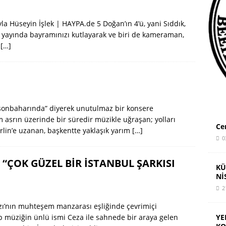
AR: YUVADAN ÜNİVERSİTEYE TÜM EĞİTİM ÜCRETSİZ OLMALI
la Hüseyin İşlek | HAYPA.de 5 Doğan’ın 4’ü, yani Sıddık,
 yayında bayramınızı kutlayarak ve biri de kameraman,
,
[…]
 sonbaharında” diyerek unutulmaz bir konsere
 asrın üzerinde bir süredir müzikle uğraşan; yolları
Ce
rlin’e uzanan, başkentte yaklaşık yarım
[…]
0
“ÇOK GÜZEL BİR İSTANBUL ŞARKISI
KÜ
Nİ
2
azı’nın muhteşem manzarası eşliğinde çevrimiçi
YE
ap müziğin ünlü ismi Ceza ile sahnede bir araya gelen