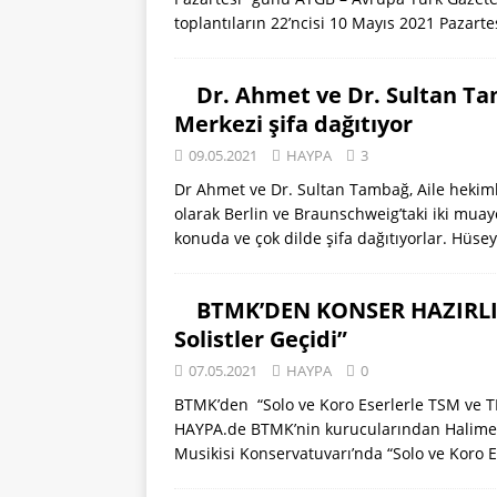
toplantıların 22’ncisi 10 Mayıs 2021 Pazar
Dr. Ahmet ve Dr. Sultan Ta
Merkezi şifa dağıtıyor
09.05.2021
HAYPA
3
Dr Ahmet ve Dr. Sultan Tambağ, Aile hekimli
olarak Berlin ve Braunschweig’taki iki muay
konuda ve çok dilde şifa dağıtıyorlar. Hüsey
BTMK’DEN KONSER HAZIRLIĞI
Solistler Geçidi”
07.05.2021
HAYPA
0
BTMK’den “Solo ve Koro Eserlerle TSM ve THM
HAYPA.de BTMK’nin kurucularından Halime 
Musikisi Konservatuvarı’nda “Solo ve Koro 