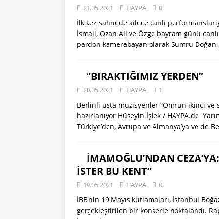
21.05.2021
HAYPA
0
[ 13.06.2021 ]
DERYA ÇAĞL
İlk kez sahnede ailece canlı performanslarıy
HAYPA
İsmail, Ozan Ali ve Özge bayram günü canlı
pardon kamerabayan olarak Sumru Doğan
“BIRAKTIĞIMIZ YERDEN”
20.05.2021
HAYPA
1
Berlinli usta müzisyenler “Ömrün ikinci ve
hazırlanıyor Hüseyin İşlek / HAYPA.de Yarım
Türkiye’den, Avrupa ve Almanya’ya ve de Be
İMAMOĞLU’NDAN CEZA’YA: 
İSTER BU KENT”
19.05.2021
HAYPA
0
İBB’nin 19 Mayıs kutlamaları, İstanbul Boğ
gerçekleştirilen bir konserle noktalandı. R