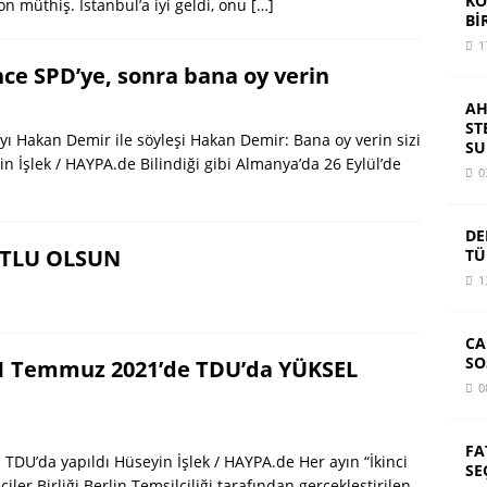
KO
n müthiş. İstanbul’a iyi geldi, onu
[…]
Bİ
1
nce SPD’ye, sonra bana oy verin
AH
ST
yı Hakan Demir ile söyleşi Hakan Demir: Bana oy verin sizi
SU
 İşlek / HAYPA.de Bilindiği gibi Almanya’da 26 Eylül’de
0
DE
UTLU OLSUN
TÜ
1
CA
SO
 1 Temmuz 2021’de TDU’da YÜKSEL
0
FA
ı TDU’da yapıldı Hüseyin İşlek / HAYPA.de Her ayın “İkinci
SE
er Birliği Berlin Temsilciliği tarafından gerçekleştirilen