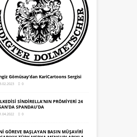
ngiz Gömüsay’dan KariCartoons Sergisi
3.02.2023
0
LKEDİSİ SİNDİRELLA’NIN PRÖMİYERİ 24
SAN’DA SPANDAU’DA
1.04.2022
0
Nİ GÖREVE BAŞLAYAN BASIN MÜŞAVİRİ