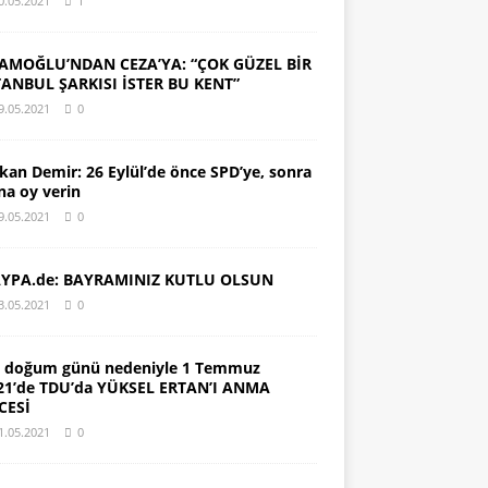
0.05.2021
1
AMOĞLU’NDAN CEZA’YA: “ÇOK GÜZEL BİR
TANBUL ŞARKISI İSTER BU KENT”
9.05.2021
0
kan Demir: 26 Eylül’de önce SPD’ye, sonra
na oy verin
9.05.2021
0
YPA.de: BAYRAMINIZ KUTLU OLSUN
3.05.2021
0
. doğum günü nedeniyle 1 Temmuz
21’de TDU’da YÜKSEL ERTAN’I ANMA
CESİ
1.05.2021
0