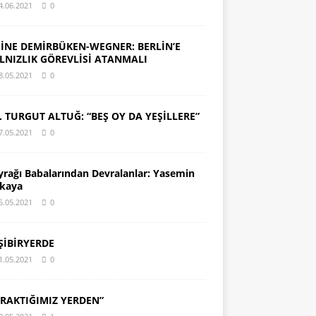
4.06.2021
0
İNE DEMİRBÜKEN-WEGNER: BERLİN’E
LNIZLIK GÖREVLİSİ ATANMALI
8.05.2021
0
. TURGUT ALTUĞ: “BEŞ OY DA YEŞİLLERE”
7.05.2021
0
yrağı Babalarından Devralanlar: Yasemin
kaya
5.05.2021
0
ŞİBİRYERDE
1.05.2021
0
IRAKTIĞIMIZ YERDEN”