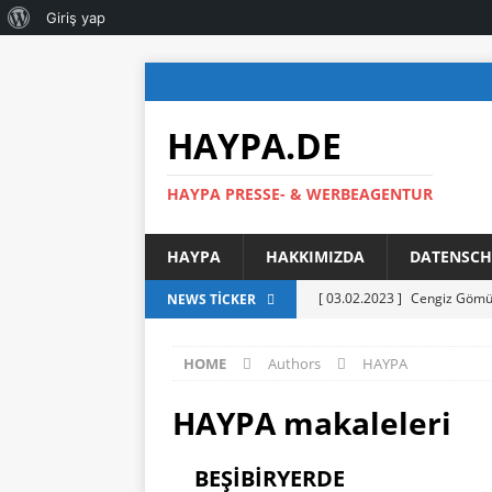
Giriş yap
HAYPA.DE
HAYPA PRESSE- & WERBEAGENTUR
HAYPA
HAKKIMIZDA
DATENSCH
[ 03.02.2023 ]
Cengiz Gömüs
NEWS TICKER
[ 21.04.2022 ]
KÜLKEDİSİ S
HOME
Authors
HAYPA
[ 17.09.2021 ]
YENİ GÖREVE
MENSUPLARIYLA BİR ARAYA
HAYPA
makaleleri
[ 03.09.2021 ]
AHMET BAŞA
BEŞİBİRYERDE
SUNARAK GÖREVE RESMEN