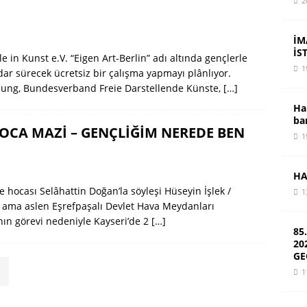
2
İM
İS
e in Kunst e.V. “Eigen Art-Berlin” adı altında gençlerle
1
adar sürecek ücretsiz bir çalışma yapmayı plânlıyor.
ung, Bundesverband Freie Darstellende Künste,
[…]
Ha
ba
CA MAZİ – GENÇLİĞİM NEREDE BEN
1
HA
 hocası Selâhattin Doğan’la söyleşi Hüseyin İşlek /
1
li ama aslen Eşrefpaşalı Devlet Hava Meydanları
ın görevi nedeniyle Kayseri’de 2
[…]
85
20
GE
1