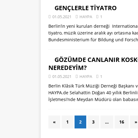
GENÇLERLE TİYATRO
01.05.2021
HAYPA
1
Berlin’in yeni kurulan derneği International
tiyatro, müzik üzerine aralık ayı ortasına k
Bundesministerium für Bildung und Forsch
GÖZÜMDE CANLANIR KOSKO
NEREDEYİM?
01.05.2021
HAYPA
1
Berlin Klâsik Türk Müziği Derneği Başkanı ve
HAYPA.de Selahattin Doğan 40 yıllık Berlin
İşletmesi’nde Meydan Müdürü olan babasın
«
1
2
3
…
16
»