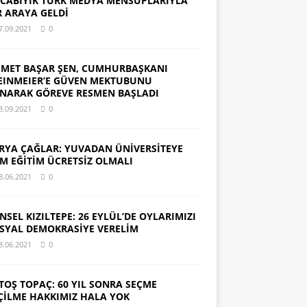
CABIYIK TÜRK MEDYA MENSUPLARIYLA
R ARAYA GELDİ
7.09.2021
0
MET BAŞAR ŞEN, CUMHURBAŞKANI
EINMEIER’E GÜVEN MEKTUBUNU
NARAK GÖREVE RESMEN BAŞLADI
3.09.2021
0
RYA ÇAĞLAR: YUVADAN ÜNİVERSİTEYE
M EĞİTİM ÜCRETSİZ OLMALI
3.06.2021
0
NSEL KIZILTEPE: 26 EYLÜL’DE OYLARIMIZI
SYAL DEMOKRASİYE VERELİM
8.06.2021
0
TOŞ TOPAÇ: 60 YIL SONRA SEÇME
ÇİLME HAKKIMIZ HALA YOK