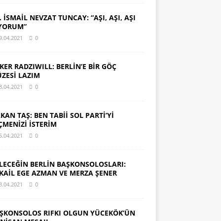
. İSMAİL NEVZAT TUNCAY: “AŞI, AŞI, AŞI
YORUM”
9.04.2021
0
KER RADZIWILL: BERLİN’E BİR GÖÇ
ZESİ LAZIM
8.04.2021
0
KAN TAŞ: BEN TABİİ SOL PARTİ’Yİ
ÇMENİZİ İSTERİM
5.04.2021
0
LECEĞİN BERLİN BAŞKONSOLOSLARI:
KAİL EGE AZMAN VE MERZA ŞENER
3.04.2021
0
ŞKONSOLOS RIFKI OLGUN YÜCEKÖK’ÜN