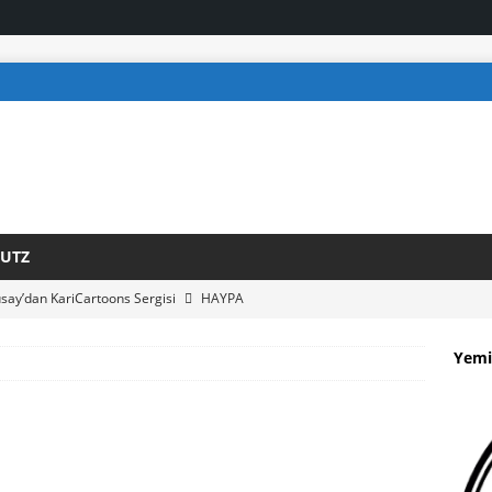
UTZ
ay’dan KariCartoons Sergisi
HAYPA
İNDİRELLA’NIN PRÖMİYERİ 24 NİSAN’DA SPANDAU’DA
HAYPA
Yemi
 BAŞLAYAN BASIN MÜŞAVİRİ KOCABIYIK TÜRK MEDYA
 GELDİ
HAYPA
R ŞEN, CUMHURBAŞKANI STEINMEIER’E GÜVEN MEKTUBUNU
 BAŞLADI
HAYPA