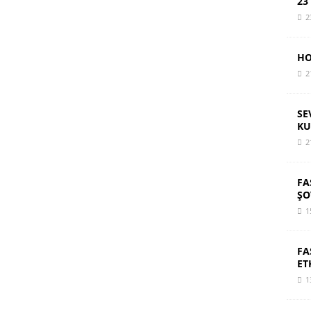
23
2
HO
2
SE
KU
2
FA
ŞO
1
FA
ET
1