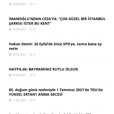
20.05.2021
1
İMAMOĞLU’NDAN CEZA’YA: “ÇOK GÜZEL BİR İSTANBUL
ŞARKISI İSTER BU KENT”
19.05.2021
0
Hakan Demir: 26 Eylül’de önce SPD’ye, sonra bana oy
verin
19.05.2021
0
HAYPA.de: BAYRAMINIZ KUTLU OLSUN
13.05.2021
0
85. doğum günü nedeniyle 1 Temmuz 2021’de TDU’da
YÜKSEL ERTAN’I ANMA GECESİ
11.05.2021
0