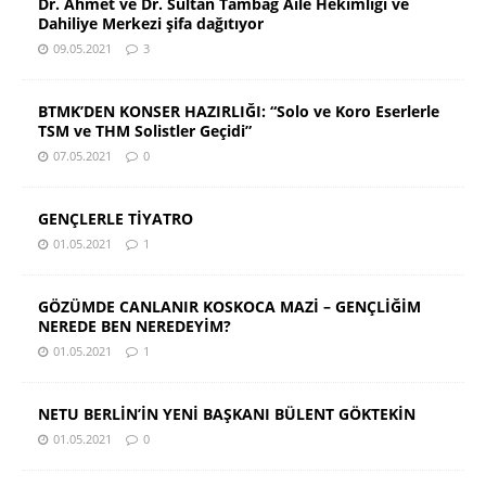
Dr. Ahmet ve Dr. Sultan Tambağ Aile Hekimliği ve
Dahiliye Merkezi şifa dağıtıyor
09.05.2021
3
BTMK’DEN KONSER HAZIRLIĞI: “Solo ve Koro Eserlerle
TSM ve THM Solistler Geçidi”
07.05.2021
0
GENÇLERLE TİYATRO
01.05.2021
1
GÖZÜMDE CANLANIR KOSKOCA MAZİ – GENÇLİĞİM
NEREDE BEN NEREDEYİM?
01.05.2021
1
NETU BERLİN’İN YENİ BAŞKANI BÜLENT GÖKTEKİN
01.05.2021
0