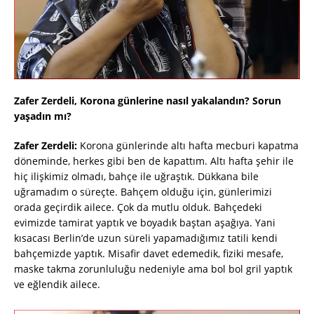
Zafer Zerdeli, Korona günlerine nasıl yakalandın? Sorun
yaşadın mı?
Zafer Zerdeli:
Korona günlerinde altı hafta mecburi kapatma
döneminde, herkes gibi ben de kapattım. Altı hafta şehir ile
hiç ilişkimiz olmadı, bahçe ile uğraştık. Dükkana bile
uğramadım o süreçte. Bahçem olduğu için, günlerimizi
orada geçirdik ailece. Çok da mutlu olduk. Bahçedeki
evimizde tamirat yaptık ve boyadık baştan aşağıya. Yani
kısacası Berlin’de uzun süreli yapamadığımız tatili kendi
bahçemizde yaptık. Misafir davet edemedik, fiziki mesafe,
maske takma zorunluluğu nedeniyle ama bol bol gril yaptık
ve eğlendik ailece.