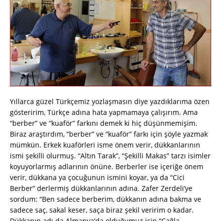
Yıllarca güzel Türkçemiz yozlaşmasın diye yazdıklarıma özen
gösteririm, Türkçe adına hata yapmamaya çalışırım. Ama
“berber” ve “kuaför” farkını demek ki hiç düşünmemişim.
Biraz araştırdım, “berber” ve “kuaför” farkı için şöyle yazmak
mümkün. Erkek kuaförleri isme önem verir, dükkanlarının
ismi şekilli olurmuş. “Altın Tarak”, “Şekilli Makas” tarzı isimler
koyuyorlarmış adlarının önüne. Berberler ise içeriğe önem
verir, dükkana ya çocuğunun ismini koyar, ya da “Cici
Berber” derlermiş dükkanlarının adına. Zafer Zerdeli’ye
sordum: “Ben sadece berberim, dükkanın adına bakma ve
sadece saç, sakal keser, saça biraz şekil veririm o kadar.
Dükkanın adı da Almanya’da olduğumuz için “Çağla