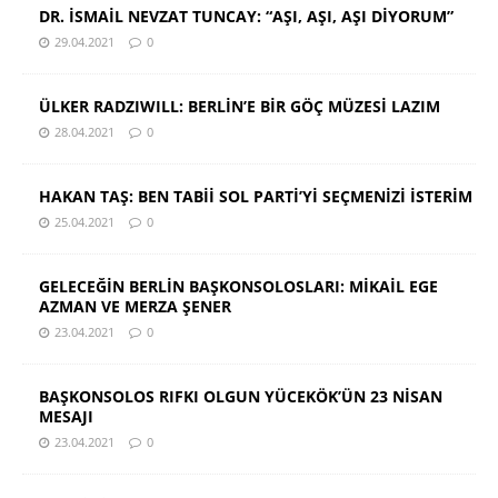
DR. İSMAİL NEVZAT TUNCAY: “AŞI, AŞI, AŞI DİYORUM”
29.04.2021
0
ÜLKER RADZIWILL: BERLİN’E BİR GÖÇ MÜZESİ LAZIM
28.04.2021
0
HAKAN TAŞ: BEN TABİİ SOL PARTİ’Yİ SEÇMENİZİ İSTERİM
25.04.2021
0
GELECEĞİN BERLİN BAŞKONSOLOSLARI: MİKAİL EGE
AZMAN VE MERZA ŞENER
23.04.2021
0
BAŞKONSOLOS RIFKI OLGUN YÜCEKÖK’ÜN 23 NİSAN
MESAJI
23.04.2021
0