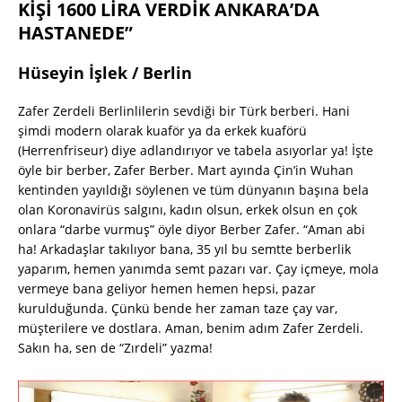
KİŞİ 1600 LİRA VERDİK ANKARA’DA
HASTANEDE”
Hüseyin İşlek / Berlin
Zafer Zerdeli Berlinlilerin sevdiği bir Türk berberi. Hani
şimdi modern olarak kuaför ya da erkek kuaförü
(Herrenfriseur) diye adlandırıyor ve tabela asıyorlar ya! İşte
öyle bir berber, Zafer Berber. Mart ayında Çin’in Wuhan
kentinden yayıldığı söylenen ve tüm dünyanın başına bela
olan Koronavirüs salgını, kadın olsun, erkek olsun en çok
onlara “darbe vurmuş” öyle diyor Berber Zafer. “Aman abi
ha! Arkadaşlar takılıyor bana, 35 yıl bu semtte berberlik
yaparım, hemen yanımda semt pazarı var. Çay içmeye, mola
vermeye bana geliyor hemen hemen hepsi, pazar
kurulduğunda. Çünkü bende her zaman taze çay var,
müşterilere ve dostlara. Aman, benim adım Zafer Zerdeli.
Sakın ha, sen de “Zırdeli” yazma!