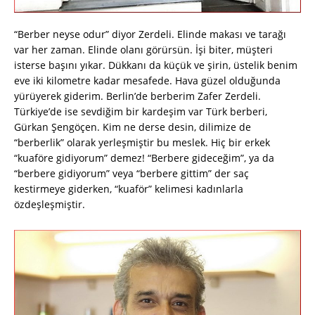
“Berber neyse odur” diyor Zerdeli. Elinde makası ve tarağı
var her zaman. Elinde olanı görürsün. İşi biter, müşteri
isterse başını yıkar. Dükkanı da küçük ve şirin, üstelik benim
eve iki kilometre kadar mesafede. Hava güzel olduğunda
yürüyerek giderim. Berlin’de berberim Zafer Zerdeli.
Türkiye’de ise sevdiğim bir kardeşim var Türk berberi,
Gürkan Şengöçen. Kim ne derse desin, dilimize de
“berberlik” olarak yerleşmiştir bu meslek. Hiç bir erkek
“kuaföre gidiyorum” demez! “Berbere gideceğim”, ya da
“berbere gidiyorum” veya “berbere gittim” der saç
kestirmeye giderken, “kuaför” kelimesi kadınlarla
özdeşleşmiştir.