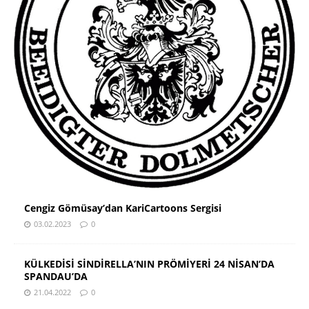
Cengiz Gömüsay’dan KariCartoons Sergisi
03.02.2023
0
KÜLKEDİSİ SİNDİRELLA’NIN PRÖMİYERİ 24 NİSAN’DA
SPANDAU’DA
21.04.2022
0