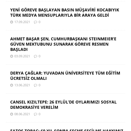
YENİ GÖREVE BAŞLAYAN BASIN MÜŞAVİRİ KOCABIYIK
TÜRK MEDYA MENSUPLARIYLA BİR ARAYA GELDİ
17.09.2021
0
AHMET BAŞAR ŞEN, CUMHURBAŞKANI STEINMEIER’E
GÜVEN MEKTUBUNU SUNARAK GÖREVE RESMEN
BAŞLADI
03.09.2021
0
DERYA ÇAĞLAR: YUVADAN ÜNİVERSİTEYE TÜM EĞİTİM
ÜCRETSİZ OLMALI
13.06.2021
0
CANSEL KIZILTEPE: 26 EYLÜL’DE OYLARIMIZI SOSYAL
DEMOKRASİYE VERELİM
08.06.2021
0
FATOŞ TOPAÇ: 60 YIL SONRA SEÇME SEÇİLME HAKKIMIZ