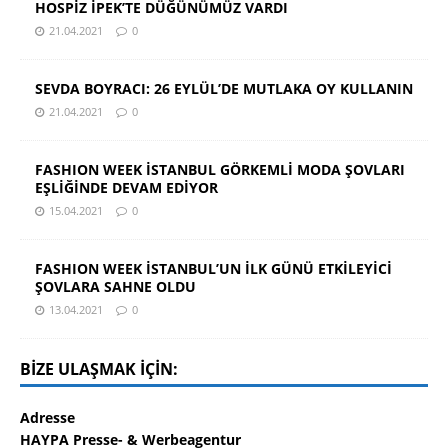
HOSPİZ İPEK’TE DÜĞÜNÜMÜZ VARDI
21.04.2021
0
SEVDA BOYRACI: 26 EYLÜL’DE MUTLAKA OY KULLANIN
21.04.2021
0
FASHION WEEK İSTANBUL GÖRKEMLİ MODA ŞOVLARI
EŞLİĞİNDE DEVAM EDİYOR
15.04.2021
0
FASHION WEEK İSTANBUL’UN İLK GÜNÜ ETKİLEYİCİ
ŞOVLARA SAHNE OLDU
13.04.2021
0
BIZE ULAŞMAK IÇIN:
Adresse
HAYPA Presse- & Werbeagentur