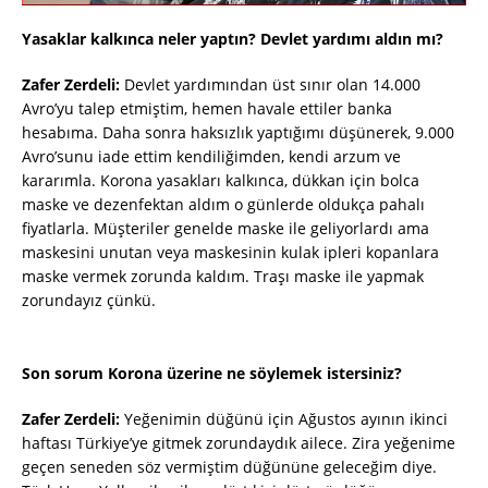
Yasaklar kalkınca neler yaptın? Devlet yardımı aldın mı?
Zafer Zerdeli:
Devlet yardımından üst sınır olan 14.000
Avro’yu talep etmiştim, hemen havale ettiler banka
hesabıma. Daha sonra haksızlık yaptığımı düşünerek, 9.000
Avro’sunu iade ettim kendiliğimden, kendi arzum ve
kararımla. Korona yasakları kalkınca, dükkan için bolca
maske ve dezenfektan aldım o günlerde oldukça pahalı
fiyatlarla. Müşteriler genelde maske ile geliyorlardı ama
maskesini unutan veya maskesinin kulak ipleri kopanlara
maske vermek zorunda kaldım. Traşı maske ile yapmak
zorundayız çünkü.
Son sorum Korona üzerine ne söylemek istersiniz?
Zafer Zerdeli:
Yeğenimin düğünü için Ağustos ayının ikinci
haftası Türkiye’ye gitmek zorundaydık ailece. Zira yeğenime
geçen seneden söz vermiştim düğününe geleceğim diye.