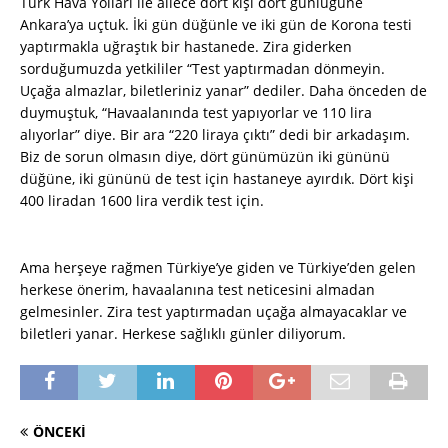
Türk Hava Yolları ile ailece dört kişi dört günlüğüne
Ankara’ya uçtuk. İki gün düğünle ve iki gün de Korona testi
yaptırmakla uğraştık bir hastanede. Zira giderken
sorduğumuzda yetkililer “Test yaptırmadan dönmeyin.
Uçağa almazlar, biletleriniz yanar” dediler. Daha önceden de
duymuştuk, “Havaalanında test yapıyorlar ve 110 lira
alıyorlar” diye. Bir ara “220 liraya çıktı” dedi bir arkadaşım.
Biz de sorun olmasın diye, dört günümüzün iki gününü
düğüne, iki gününü de test için hastaneye ayırdık. Dört kişi
400 liradan 1600 lira verdik test için.
Ama herşeye rağmen Türkiye’ye giden ve Türkiye’den gelen
herkese önerim, havaalanına test neticesini almadan
gelmesinler. Zira test yaptırmadan uçağa almayacaklar ve
biletleri yanar. Herkese sağlıklı günler diliyorum.
ÖNCEKI