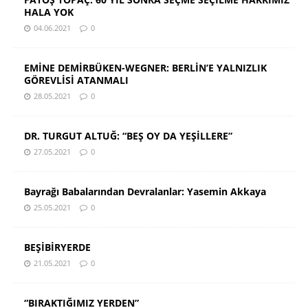
HALA YOK
04.06.2021
0
EMİNE DEMİRBÜKEN-WEGNER: BERLİN’E YALNIZLIK
GÖREVLİSİ ATANMALI
28.05.2021
0
DR. TURGUT ALTUĞ: “BEŞ OY DA YEŞİLLERE”
27.05.2021
0
Bayrağı Babalarından Devralanlar: Yasemin Akkaya
25.05.2021
0
BEŞİBİRYERDE
21.05.2021
0
“BIRAKTIĞIMIZ YERDEN”