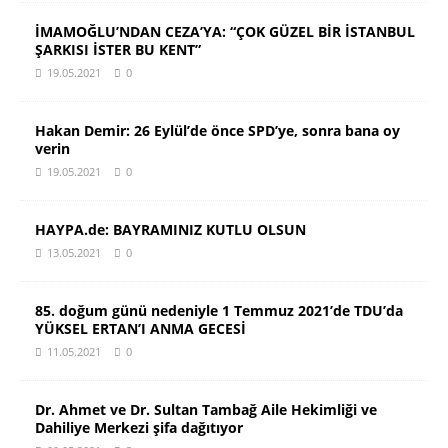
İMAMOĞLU’NDAN CEZA’YA: “ÇOK GÜZEL BİR İSTANBUL
ŞARKISI İSTER BU KENT”
19.05.2021
0
Hakan Demir: 26 Eylül’de önce SPD’ye, sonra bana oy
verin
19.05.2021
0
HAYPA.de: BAYRAMINIZ KUTLU OLSUN
13.05.2021
0
85. doğum günü nedeniyle 1 Temmuz 2021’de TDU’da
YÜKSEL ERTAN’I ANMA GECESİ
11.05.2021
0
Dr. Ahmet ve Dr. Sultan Tambağ Aile Hekimliği ve
Dahiliye Merkezi şifa dağıtıyor