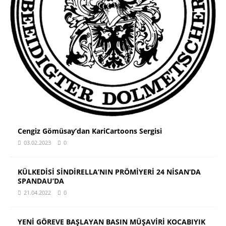
Cengiz Gömüsay’dan KariCartoons Sergisi
03.02.2023
0
KÜLKEDİSİ SİNDİRELLA’NIN PRÖMİYERİ 24 NİSAN’DA
SPANDAU’DA
21.04.2022
0
YENİ GÖREVE BAŞLAYAN BASIN MÜŞAVİRİ KOCABIYIK