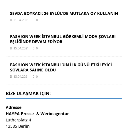
SEVDA BOYRACI: 26 EYLÜL’DE MUTLAKA OY KULLANIN
21.04.2021
0
FASHION WEEK İSTANBUL GÖRKEMLİ MODA ŞOVLARI
EŞLİĞİNDE DEVAM EDİYOR
15.04.2021
0
FASHION WEEK İSTANBUL’UN İLK GÜNÜ ETKİLEYİCİ
ŞOVLARA SAHNE OLDU
13.04.2021
0
BIZE ULAŞMAK IÇIN:
Adresse
HAYPA Presse- & Werbeagentur
Lutherplatz 4
13585 Berlin