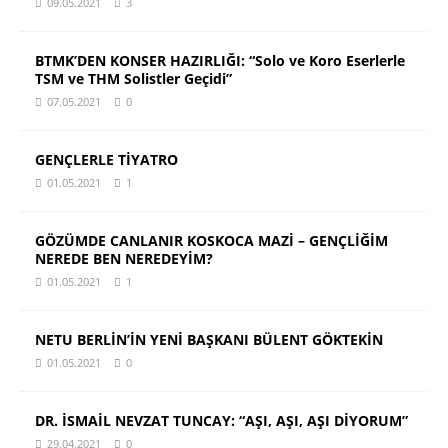
09.05.2021
3
BTMK’DEN KONSER HAZIRLIĞI: “Solo ve Koro Eserlerle
TSM ve THM Solistler Geçidi”
07.05.2021
0
GENÇLERLE TİYATRO
01.05.2021
1
GÖZÜMDE CANLANIR KOSKOCA MAZİ – GENÇLİĞİM
NEREDE BEN NEREDEYİM?
01.05.2021
1
NETU BERLİN’İN YENİ BAŞKANI BÜLENT GÖKTEKİN
01.05.2021
0
DR. İSMAİL NEVZAT TUNCAY: “AŞI, AŞI, AŞI DİYORUM”
29.04.2021
0