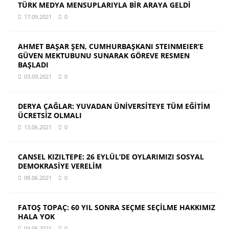
TÜRK MEDYA MENSUPLARIYLA BİR ARAYA GELDİ
17.09.2021
0
AHMET BAŞAR ŞEN, CUMHURBAŞKANI STEINMEIER’E
GÜVEN MEKTUBUNU SUNARAK GÖREVE RESMEN
BAŞLADI
03.09.2021
0
DERYA ÇAĞLAR: YUVADAN ÜNİVERSİTEYE TÜM EĞİTİM
ÜCRETSİZ OLMALI
13.06.2021
0
CANSEL KIZILTEPE: 26 EYLÜL’DE OYLARIMIZI SOSYAL
DEMOKRASİYE VERELİM
08.06.2021
0
FATOŞ TOPAÇ: 60 YIL SONRA SEÇME SEÇİLME HAKKIMIZ
HALA YOK
04.06.2021
0