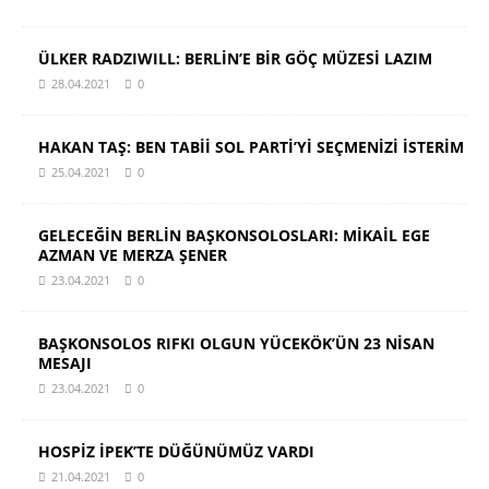
ÜLKER RADZIWILL: BERLİN’E BİR GÖÇ MÜZESİ LAZIM
28.04.2021
0
HAKAN TAŞ: BEN TABİİ SOL PARTİ’Yİ SEÇMENİZİ İSTERİM
25.04.2021
0
GELECEĞİN BERLİN BAŞKONSOLOSLARI: MİKAİL EGE
AZMAN VE MERZA ŞENER
23.04.2021
0
BAŞKONSOLOS RIFKI OLGUN YÜCEKÖK’ÜN 23 NİSAN
MESAJI
23.04.2021
0
HOSPİZ İPEK’TE DÜĞÜNÜMÜZ VARDI
21.04.2021
0