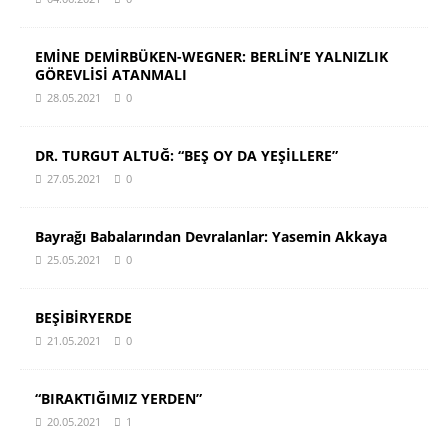
EMİNE DEMİRBÜKEN-WEGNER: BERLİN’E YALNIZLIK
GÖREVLİSİ ATANMALI
28.05.2021
0
DR. TURGUT ALTUĞ: “BEŞ OY DA YEŞİLLERE”
27.05.2021
0
Bayrağı Babalarından Devralanlar: Yasemin Akkaya
25.05.2021
0
BEŞİBİRYERDE
21.05.2021
0
“BIRAKTIĞIMIZ YERDEN”
20.05.2021
1