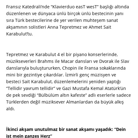
Fransız Katedrali’nde “Klavierduo easT wesT” başlığı altında
düzenlenen ve dünyaca ünlü birçok ünlü bestecinin yanı
sıra Türk bestecilerine de yer verilen muhteşem sanat
akşamının solistleri Anna Tepretmez ve Ahmet Sait
Karabulut’tu.
Tepretmez ve Karabulut 4 el bir piyano konserlerinde,
müzikseverleri Brahms ile Macar dansları ve Dvorak ile Slav
danslarıyla buluştururken, Chopin ile Fransa sokaklarında
mini bir gezintiye çıkardılar. İzmirli genç müzisyen ve
besteci Sait Karabulut, düzenlemelerini yeniden yaptığı
“Tellidir yavrum tellidir” ve Gazi Mustafa Kemal Atatürk’ün
de pek sevdiği “Bülbülüm altın kafeste” adlı eserlerle sadece
Türklerden değil müziksever Almanlardan da büyük alkış
aldı.
İkinci akşam unutulmaz bir sanat akşamı yaşadık: “Dein
ist mein ganzes Herz”