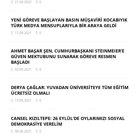
21.04.2022
0
YENİ GÖREVE BAŞLAYAN BASIN MÜŞAVİRİ KOCABIYIK
TÜRK MEDYA MENSUPLARIYLA BİR ARAYA GELDİ
17.09.2021
0
AHMET BAŞAR ŞEN, CUMHURBAŞKANI STEINMEIER’E
GÜVEN MEKTUBUNU SUNARAK GÖREVE RESMEN
BAŞLADI
03.09.2021
0
DERYA ÇAĞLAR: YUVADAN ÜNİVERSİTEYE TÜM EĞİTİM
ÜCRETSİZ OLMALI
13.06.2021
0
CANSEL KIZILTEPE: 26 EYLÜL’DE OYLARIMIZI SOSYAL
DEMOKRASİYE VERELİM
08.06.2021
0