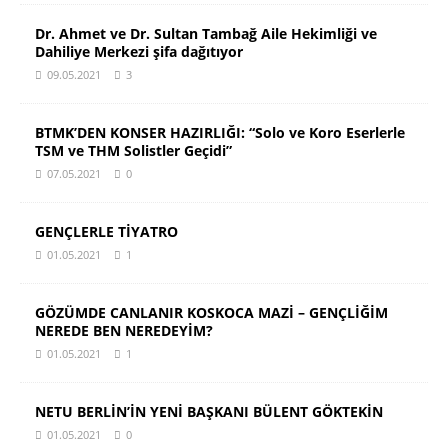
Dr. Ahmet ve Dr. Sultan Tambağ Aile Hekimliği ve
Dahiliye Merkezi şifa dağıtıyor
09.05.2021
3
BTMK’DEN KONSER HAZIRLIĞI: “Solo ve Koro Eserlerle
TSM ve THM Solistler Geçidi”
07.05.2021
0
GENÇLERLE TİYATRO
01.05.2021
1
GÖZÜMDE CANLANIR KOSKOCA MAZİ – GENÇLİĞİM
NEREDE BEN NEREDEYİM?
01.05.2021
1
NETU BERLİN’İN YENİ BAŞKANI BÜLENT GÖKTEKİN
01.05.2021
0