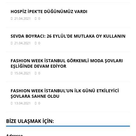
HOSPİZ İPEK’TE DÜĞÜNÜMÜZ VARDI
21.04.2021
0
SEVDA BOYRACI: 26 EYLÜL’DE MUTLAKA OY KULLANIN
21.04.2021
0
FASHION WEEK İSTANBUL GÖRKEMLİ MODA ŞOVLARI
EŞLİĞİNDE DEVAM EDİYOR
15.04.2021
0
FASHION WEEK İSTANBUL’UN İLK GÜNÜ ETKİLEYİCİ
ŞOVLARA SAHNE OLDU
13.04.2021
0
BIZE ULAŞMAK IÇIN:
Adresse