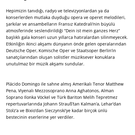
Hepimizin tanıdığı, radyo ve televizyonlardan ya da
konserlerden mutlaka duyduğu opera ve operet melodileri,
şarkılar ve ansambelların Fransız Katedrali’nin büyülü
atmosferinde seslendirildiği “Dein ist mein ganzes Herz”
başlıklı gala konseri uzun yıllarca hatıralardan silinmeyecek.
Etkinliğin ikinci akşamı dünyanın önde gelen operalarından
Deutsche Oper, Komische Oper ve Staatsoper Berlin’in
sanatçılarından oluşan solistler müziksever konuklara
unutulmaz bir müzik akşamı sundular.
Plácido Domingo ile sahne almış Amerikalı Tenor Matthew
Pena, Viyenalı Mezzosoprano Anna Aghatonos, Alman
Soprano Ilonka Vöckel ve Türk Bariton Melih Tepretmez
repertuvarlarında Johann Strauß’tan Kalman’a, Lehar’dan
Stolz’a ve Bixio’dan Sieczynski’ye kadar birçok ünlü
bestecinin eserlerine yer verdiler.