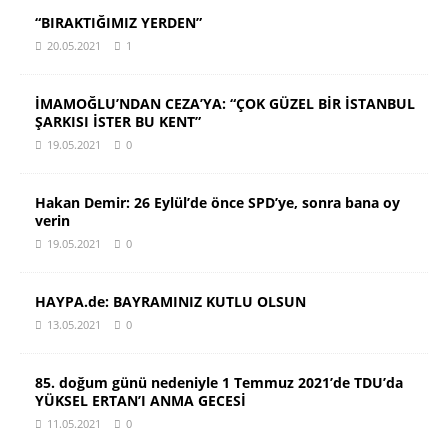
“BIRAKTIĞIMIZ YERDEN”
20.05.2021
1
İMAMOĞLU’NDAN CEZA’YA: “ÇOK GÜZEL BİR İSTANBUL
ŞARKISI İSTER BU KENT”
19.05.2021
0
Hakan Demir: 26 Eylül’de önce SPD’ye, sonra bana oy
verin
19.05.2021
0
HAYPA.de: BAYRAMINIZ KUTLU OLSUN
13.05.2021
0
85. doğum günü nedeniyle 1 Temmuz 2021’de TDU’da
YÜKSEL ERTAN’I ANMA GECESİ
11.05.2021
0