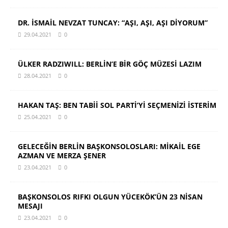
DR. İSMAİL NEVZAT TUNCAY: “AŞI, AŞI, AŞI DİYORUM”
29.04.2021
0
ÜLKER RADZIWILL: BERLİN’E BİR GÖÇ MÜZESİ LAZIM
28.04.2021
0
HAKAN TAŞ: BEN TABİİ SOL PARTİ’Yİ SEÇMENİZİ İSTERİM
25.04.2021
0
GELECEĞİN BERLİN BAŞKONSOLOSLARI: MİKAİL EGE
AZMAN VE MERZA ŞENER
23.04.2021
0
BAŞKONSOLOS RIFKI OLGUN YÜCEKÖK’ÜN 23 NİSAN
MESAJI
23.04.2021
0