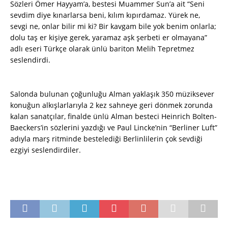
Sözleri Ömer Hayyam’a, bestesi Muammer Sun’a ait “Seni
sevdim diye kınarlarsa beni,
kılım kıpırdamaz. Yürek ne,
sevgi ne, onlar bilir mi ki? Bir kavgam bile yok benim onlarla;
dolu taş er kişiye gerek, yaramaz aşk şerbeti er olmayana”
adlı eseri Türkçe olarak ünlü bariton Melih Tepretmez
seslendirdi.
Salonda bulunan çoğunluğu Alman yaklaşık 350 müziksever
konuğun alkışlarlarıyla 2 kez sahneye geri dönmek zorunda
kalan sanatçılar, finalde ünlü Alman besteci Heinrich Bolten-
Baeckers’in sözlerini yazdığı ve Paul Lincke’nin “Berliner Luft”
adıyla marş ritminde bestelediği Berlinlilerin çok sevdiği
ezgiyi seslendirdiler.