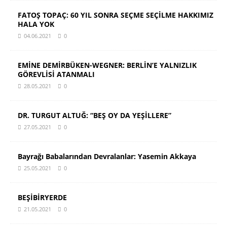
FATOŞ TOPAÇ: 60 YIL SONRA SEÇME SEÇİLME HAKKIMIZ
HALA YOK
04.06.2021
0
EMİNE DEMİRBÜKEN-WEGNER: BERLİN’E YALNIZLIK
GÖREVLİSİ ATANMALI
28.05.2021
0
DR. TURGUT ALTUĞ: “BEŞ OY DA YEŞİLLERE”
27.05.2021
0
Bayrağı Babalarından Devralanlar: Yasemin Akkaya
25.05.2021
0
BEŞİBİRYERDE
21.05.2021
0