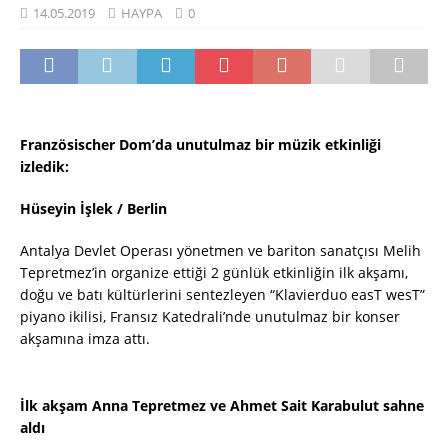
14.05.2019
HAYPA
0
Französischer Dom’da unutulmaz bir müzik etkinliği
izledik:
Hüseyin İşlek / Berlin
Antalya Devlet Operası yönetmen ve bariton sanatçısı Melih
Tepretmez’in organize ettiği 2 günlük etkinliğin ilk akşamı,
doğu ve batı kültürlerini sentezleyen “Klavierduo easT wesT”
piyano ikilisi, Fransız Katedrali’nde unutulmaz bir konser
akşamına imza attı.
İlk akşam Anna Tepretmez ve Ahmet Sait Karabulut sahne
aldı