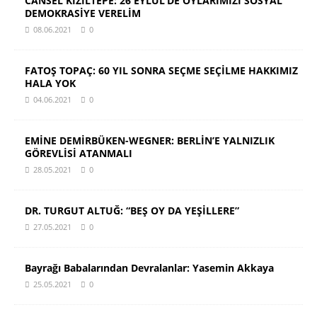
CANSEL KIZILTEPE: 26 EYLÜL’DE OYLARIMIZI SOSYAL
DEMOKRASİYE VERELİM
08.06.2021
0
FATOŞ TOPAÇ: 60 YIL SONRA SEÇME SEÇİLME HAKKIMIZ
HALA YOK
04.06.2021
0
EMİNE DEMİRBÜKEN-WEGNER: BERLİN’E YALNIZLIK
GÖREVLİSİ ATANMALI
28.05.2021
0
DR. TURGUT ALTUĞ: “BEŞ OY DA YEŞİLLERE”
27.05.2021
0
Bayrağı Babalarından Devralanlar: Yasemin Akkaya
25.05.2021
0