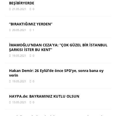
BEŞİBİRYERDE
21.05.2021
0
“BIRAKTIĞIMIZ YERDEN”
20.05.2021
1
İMAMOĞLU’NDAN CEZA’YA: “ÇOK GÜZEL BİR İSTANBUL
ŞARKISI İSTER BU KENT”
19.05.2021
0
Hakan Demir: 26 Eylül’de önce SPD’ye, sonra bana oy
verin
19.05.2021
0
HAYPA.de: BAYRAMINIZ KUTLU OLSUN
13.05.2021
0