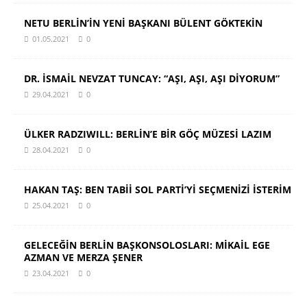
NETU BERLİN’İN YENİ BAŞKANI BÜLENT GÖKTEKİN
01.05.2021
0
DR. İSMAİL NEVZAT TUNCAY: “AŞI, AŞI, AŞI DİYORUM”
29.04.2021
0
ÜLKER RADZIWILL: BERLİN’E BİR GÖÇ MÜZESİ LAZIM
28.04.2021
0
HAKAN TAŞ: BEN TABİİ SOL PARTİ’Yİ SEÇMENİZİ İSTERİM
25.04.2021
0
GELECEĞİN BERLİN BAŞKONSOLOSLARI: MİKAİL EGE
AZMAN VE MERZA ŞENER
23.04.2021
0