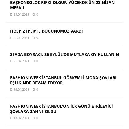
BAŞKONSOLOS RIFKI OLGUN YÜCEKÖK’ÜN 23 NİSAN
MESAJI
23.04.2021
0
HOSPİZ İPEK’TE DÜĞÜNÜMÜZ VARDI
21.04.2021
0
SEVDA BOYRACI: 26 EYLÜL’DE MUTLAKA OY KULLANIN
21.04.2021
0
FASHION WEEK İSTANBUL GÖRKEMLİ MODA ŞOVLARI
EŞLİĞİNDE DEVAM EDİYOR
15.04.2021
0
FASHION WEEK İSTANBUL’UN İLK GÜNÜ ETKİLEYİCİ
ŞOVLARA SAHNE OLDU
13.04.2021
0