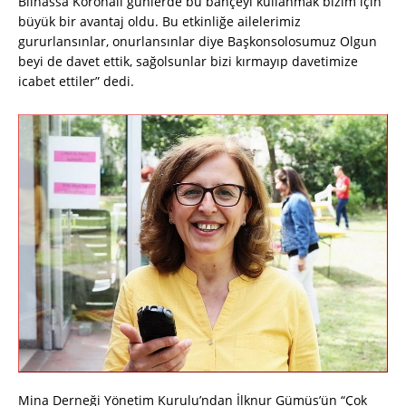
Bilhassa Koronalı günlerde bu bahçeyi kullanmak bizim için
büyük bir avantaj oldu. Bu etkinliğe ailelerimiz
gururlansınlar, onurlansınlar diye Başkonsolosumuz Olgun
beyi de davet ettik, sağolsunlar bizi kırmayıp davetimize
icabet ettiler” dedi.
Mina Derneği Yönetim Kurulu’ndan İlknur Gümüș’ün “Çok