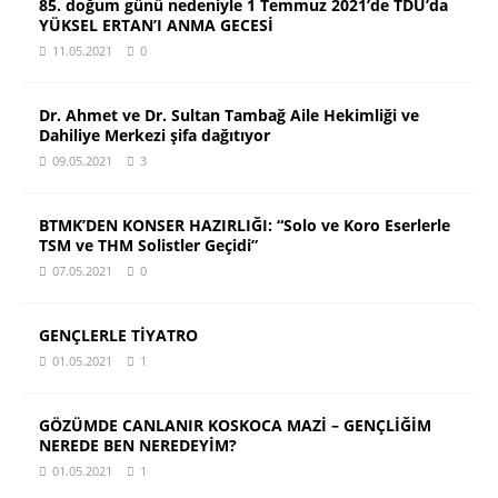
85. doğum günü nedeniyle 1 Temmuz 2021’de TDU’da
YÜKSEL ERTAN’I ANMA GECESİ
11.05.2021
0
Dr. Ahmet ve Dr. Sultan Tambağ Aile Hekimliği ve
Dahiliye Merkezi şifa dağıtıyor
09.05.2021
3
BTMK’DEN KONSER HAZIRLIĞI: “Solo ve Koro Eserlerle
TSM ve THM Solistler Geçidi”
07.05.2021
0
GENÇLERLE TİYATRO
01.05.2021
1
GÖZÜMDE CANLANIR KOSKOCA MAZİ – GENÇLİĞİM
NEREDE BEN NEREDEYİM?
01.05.2021
1