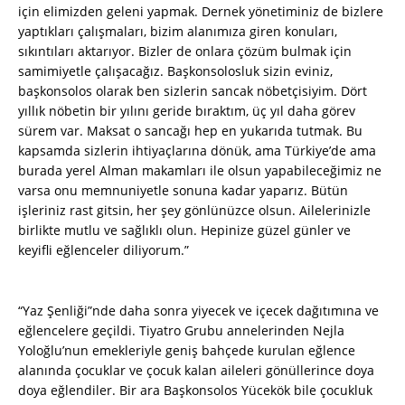
için elimizden geleni yapmak. Dernek yönetiminiz de bizlere
yaptıkları çalışmaları, bizim alanımıza giren konuları,
sıkıntıları aktarıyor. Bizler de onlara çözüm bulmak için
samimiyetle çalışacağız. Başkonsolosluk sizin eviniz,
başkonsolos olarak ben sizlerin sancak nöbetçisiyim. Dört
yıllık nöbetin bir yılını geride bıraktım, üç yıl daha görev
sürem var. Maksat o sancağı hep en yukarıda tutmak. Bu
kapsamda sizlerin ihtiyaçlarına dönük, ama Türkiye’de ama
burada yerel Alman makamları ile olsun yapabileceğimiz ne
varsa onu memnuniyetle sonuna kadar yaparız. Bütün
işleriniz rast gitsin, her şey gönlünüzce olsun. Ailelerinizle
birlikte mutlu ve sağlıklı olun. Hepinize güzel günler ve
keyifli eğlenceler diliyorum.”
“Yaz Şenliği”nde daha sonra yiyecek ve içecek dağıtımına ve
eğlencelere geçildi. Tiyatro Grubu annelerinden Nejla
Yoloğlu’nun emekleriyle geniş bahçede kurulan eğlence
alanında çocuklar ve çocuk kalan aileleri gönüllerince doya
doya eğlendiler. Bir ara Başkonsolos Yücekök bile çocukluk