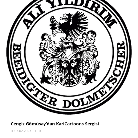
Cengiz Gömüsay’dan KariCartoons Sergisi
03.02.2023
0