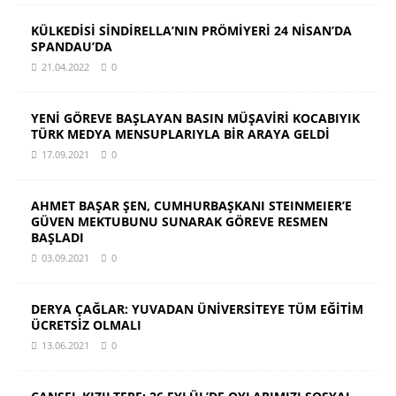
KÜLKEDİSİ SİNDİRELLA’NIN PRÖMİYERİ 24 NİSAN’DA
SPANDAU’DA
21.04.2022
0
YENİ GÖREVE BAŞLAYAN BASIN MÜŞAVİRİ KOCABIYIK
TÜRK MEDYA MENSUPLARIYLA BİR ARAYA GELDİ
17.09.2021
0
AHMET BAŞAR ŞEN, CUMHURBAŞKANI STEINMEIER’E
GÜVEN MEKTUBUNU SUNARAK GÖREVE RESMEN
BAŞLADI
03.09.2021
0
DERYA ÇAĞLAR: YUVADAN ÜNİVERSİTEYE TÜM EĞİTİM
ÜCRETSİZ OLMALI
13.06.2021
0