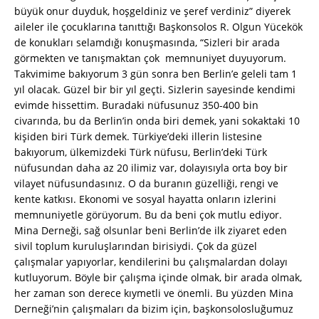
büyük onur duyduk, hoşgeldiniz ve şeref verdiniz” diyerek
aileler ile çocuklarına tanıttığı Başkonsolos R. Olgun Yücekök
de konukları selamdığı konuşmasında, “Sizleri bir arada
görmekten ve tanışmaktan çok memnuniyet duyuyorum.
Takvimime bakıyorum 3 gün sonra ben Berlin’e geleli tam 1
yıl olacak. Güzel bir bir yıl geçti. Sizlerin sayesinde kendimi
evimde hissettim. Buradaki nüfusunuz 350-400 bin
civarında, bu da Berlin’in onda biri demek, yani sokaktaki 10
kişiden biri Türk demek. Türkiye’deki illerin listesine
bakıyorum, ülkemizdeki Türk nüfusu, Berlin’deki Türk
nüfusundan daha az 20 ilimiz var, dolayısıyla orta boy bir
vilayet nüfusundasınız. O da buranın güzelliği, rengi ve
kente katkısı. Ekonomi ve sosyal hayatta onların izlerini
memnuniyetle görüyorum. Bu da beni çok mutlu ediyor.
Mina Derneği, sağ olsunlar beni Berlin’de ilk ziyaret eden
sivil toplum kuruluşlarından birisiydi. Çok da güzel
çalışmalar yapıyorlar, kendilerini bu çalışmalardan dolayı
kutluyorum. Böyle bir çalışma içinde olmak, bir arada olmak,
her zaman son derece kıymetli ve önemli. Bu yüzden Mina
Derneği’nin çalışmaları da bizim için, başkonsolosluğumuz