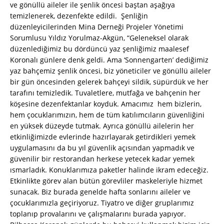
ve gönüllü aileler ile şenlik öncesi baştan aşağıya
temizlenerek, dezenfekte edildi. Şenliğin
düzenleyicilerinden Mina Derneği Projeler Yönetimi
Sorumlusu Yıldız Yorulmaz-Akgün, “Geleneksel olarak
düzenlediğimiz bu dördüncü yaz şenliğimiz maalesef
Koronalı günlere denk geldi. Ama ‘Sonnengarten’ dediğimiz
yaz bahçemiz şenlik öncesi, biz yöneticiler ve gönüllü aileler
bir gün öncesinden gelerek bahçeyi sildik, süpürdük ve her
tarafını temizledik. Tuvaletlere, mutfağa ve bahçenin her
köşesine dezenfektanlar koyduk. Amacımız hem bizlerin,
hem çocuklarımızın, hem de tüm katılımcıların güvenliğini
en yüksek düzeyde tutmak. Ayrıca gönüllü ailelerin her
etkinliğimizde evlerinde hazırlayarak getirdikleri yemek
uygulamasını da bu yıl güvenlik açısından yapmadık ve
güvenilir bir restorandan herkese yetecek kadar yemek
ısmarladık. Konuklarımıza paketler halinde ikram edeceğiz.
Etkinlikte görev alan bütün görevliler maskeleriyle hizmet
sunacak. Biz burada genelde hafta sonlarını aileler ve
çocuklarımızla geçiriyoruz. Tiyatro ve diğer gruplarımız
toplanıp provalarını ve çalışmalarını burada yapıyor.