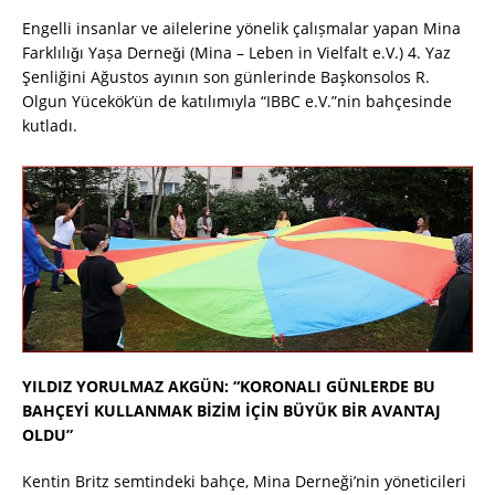
Engelli insanlar ve ailelerine yönelik çalıșmalar yapan Mina
Farklılıǧı Yașa Derneǧi (Mina – Leben in Vielfalt e.V.) 4. Yaz
Şenliğini Ağustos ayının son günlerinde Başkonsolos R.
Olgun Yücekök’ün de katılımıyla “IBBC e.V.”nin bahçesinde
kutladı.
YILDIZ YORULMAZ AKGÜN: “KORONALI GÜNLERDE BU
BAHÇEYİ KULLANMAK BİZİM İÇİN BÜYÜK BİR AVANTAJ
OLDU”
Kentin Britz semtindeki bahçe, Mina Derneği’nin yöneticileri