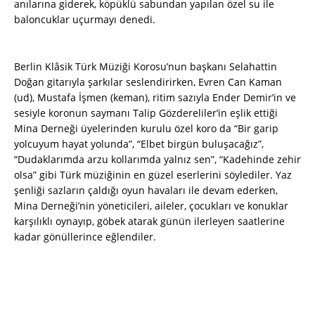
anılarına giderek, köpüklü sabundan yapılan özel su ile
baloncuklar uçurmayı denedi.
Berlin Klâsik Türk Müziği Korosu’nun başkanı Selahattin
Doğan gitarıyla şarkılar seslendirirken, Evren Can Kaman
(ud), Mustafa İşmen (keman), ritim sazıyla Ender Demir’in ve
sesiyle koronun saymanı Talip Gözdereliler’in eşlik ettiği
Mina Derneği üyelerinden kurulu özel koro da “Bir garip
yolcuyum hayat yolunda”, “Elbet birgün buluşacağız”,
“Dudaklarımda arzu kollarımda yalnız sen”, “Kadehinde zehir
olsa” gibi Türk müziğinin en güzel eserlerini söylediler. Yaz
şenliği sazların çaldığı oyun havaları ile devam ederken,
Mina Derneği’nin yöneticileri, aileler, çocukları ve konuklar
karşılıklı oynayıp, göbek atarak günün ilerleyen saatlerine
kadar gönüllerince eğlendiler.