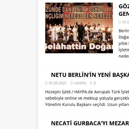
GÖ
GEN
01.
Berli
Doğan
yıllı
İşle
neden
NETU BERLİN’İN YENİ BAŞ
01.05.2021
HAYPA
0
Hüseyin İşlek / HAYPA.de Avrupalı Türk İşl
sebebiyle online ve mektup yoluyla gerçek
Yönetim Kurulu Başkanı seçildi. Uzun yılla
NECATİ GURBACA’YI MEZAR