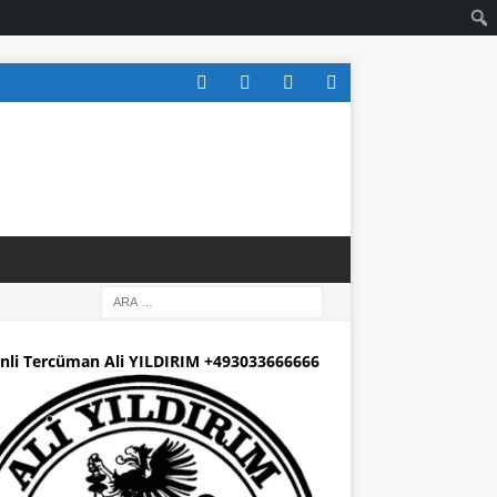
nli Tercüman Ali YILDIRIM +493033666666