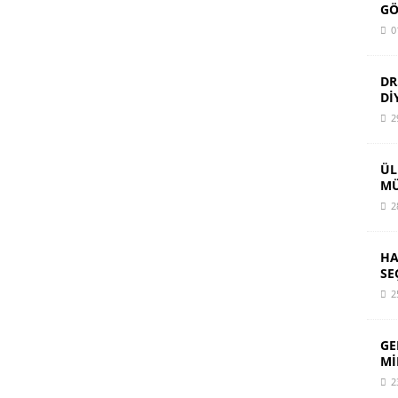
GÖ
0
DR
Dİ
2
ÜL
MÜ
2
HA
SE
2
GE
Mİ
2