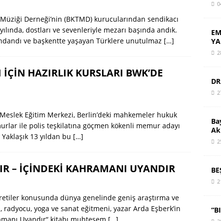
0
k Müziği Derneği’nin (BKTMD) kurucularından sendikacı
yılında, dostları ve sevenleriyle mezarı başında andık.
EM
rındandı ve başkentte yaşayan Türklere unutulmaz
[…]
YA
2
 İÇİN HAZIRLIK KURSLARI BWK’DE
DR
2
Meslek Eğitim Merkezi, Berlin’deki mahkemeler hukuk
Ba
urlar ile polis teşkilatına göçmen kökenli memur adayı
Ak
. Yaklaşık 13 yıldan bu
[…]
2
IR – İÇİNDEKİ KAHRAMANI UYANDIR
BE
2
ğretiler konusunda dünya genelinde geniş araştırma ve
radyocu, yoga ve sanat eğitmeni, yazar Arda Eşberk’in
“B
ramanı Uyandır“ kitabı muhteşem
[…]