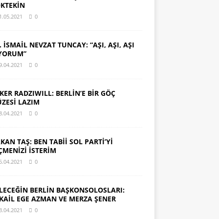
KTEKİN
1.05.2021
0
. İSMAİL NEVZAT TUNCAY: “AŞI, AŞI, AŞI
YORUM”
9.04.2021
0
KER RADZIWILL: BERLİN’E BİR GÖÇ
ZESİ LAZIM
8.04.2021
0
KAN TAŞ: BEN TABİİ SOL PARTİ’Yİ
ÇMENİZİ İSTERİM
5.04.2021
0
LECEĞİN BERLİN BAŞKONSOLOSLARI:
KAİL EGE AZMAN VE MERZA ŞENER
3.04.2021
0