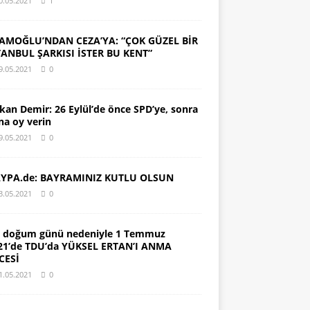
0.05.2021
1
AMOĞLU’NDAN CEZA’YA: “ÇOK GÜZEL BİR
TANBUL ŞARKISI İSTER BU KENT”
9.05.2021
0
kan Demir: 26 Eylül’de önce SPD’ye, sonra
na oy verin
9.05.2021
0
YPA.de: BAYRAMINIZ KUTLU OLSUN
3.05.2021
0
. doğum günü nedeniyle 1 Temmuz
21’de TDU’da YÜKSEL ERTAN’I ANMA
CESİ
1.05.2021
0