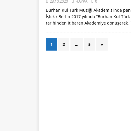
23.10.2020
HAYPA
0
Burhan Kul Türk Müziği Akademisi’nde pand
İşlek / Berlin 2017 yılında “Burhan Kul Tür
tarihinden itibaren Akademiye dönüşerek, 
1
2
…
5
»