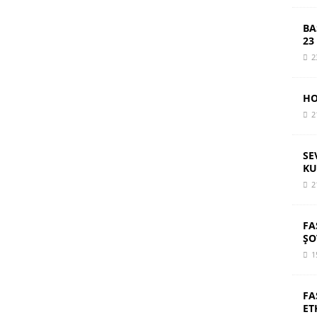
BA
23
2
HO
2
SE
KU
2
FA
ŞO
1
FA
ET