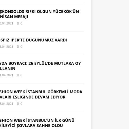
ŞKONSOLOS RIFKI OLGUN YÜCEKÖK’ÜN
 NİSAN MESAJI
3.04.2021
0
SPİZ İPEK’TE DÜĞÜNÜMÜZ VARDI
1.04.2021
0
VDA BOYRACI: 26 EYLÜL’DE MUTLAKA OY
LLANIN
1.04.2021
0
SHION WEEK İSTANBUL GÖRKEMLİ MODA
VLARI EŞLİĞİNDE DEVAM EDİYOR
5.04.2021
0
SHION WEEK İSTANBUL’UN İLK GÜNÜ
KİLEYİCİ ŞOVLARA SAHNE OLDU