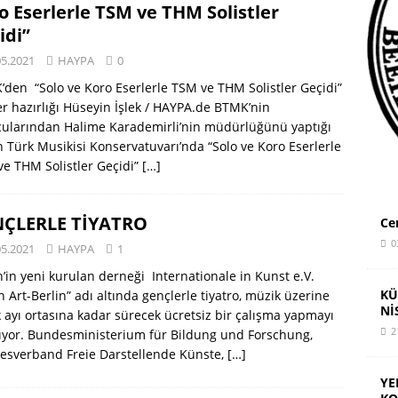
o Eserlerle TSM ve THM Solistler
idi”
ay’dan KariCartoons Sergisi
HAYPA
05.2021
HAYPA
0
den “Solo ve Koro Eserlerle TSM ve THM Solistler Geçidi”
r hazırlığı Hüseyin İşlek / HAYPA.de BTMK’nin
ularından Halime Karademirli’nin müdürlüğünü yaptığı
n Türk Musikisi Konservatuvarı’nda “Solo ve Koro Eserlerle
e THM Solistler Geçidi”
[…]
ÇLERLE TİYATRO
Ce
0
05.2021
HAYPA
1
n’in yeni kurulan derneği Internationale in Kunst e.V.
KÜ
n Art-Berlin” adı altında gençlerle tiyatro, müzik üzerine
Nİ
k ayı ortasına kadar sürecek ücretsiz bir çalışma yapmayı
2
ıyor. Bundesministerium für Bildung und Forschung,
esverband Freie Darstellende Künste,
[…]
YE