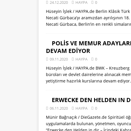
24.12.2020
HAYPA
0
Hüseyin İşlek / HAYPA.de Berlin Klâsik Tür
Necati Gürbaca’yı aramızdan ayrılışının 18. 
Necati Gürbaca, Berlin’in en renkli simala
POLİS VE MEMUR ADAYLARI
DEVAM EDİYOR
09.11.2020
HAYPA
0
Hüseyin İşlek / HAYPA.de BWK – Kreuzberg 
büroları ve devlet dairelerine alınacak mem
yetiştirme hazırlık kurslarına devam ediyor
ERWECKE DEN HELDEN IN D
06.11.2020
HAYPA
0
Münir Bağrıaçık / DieGazete.de Spiritüel ö
uygulamalarda bulunan, yönetmen, oyuncu, 
“Erwecke den Helden in dir – İçindeki Kah