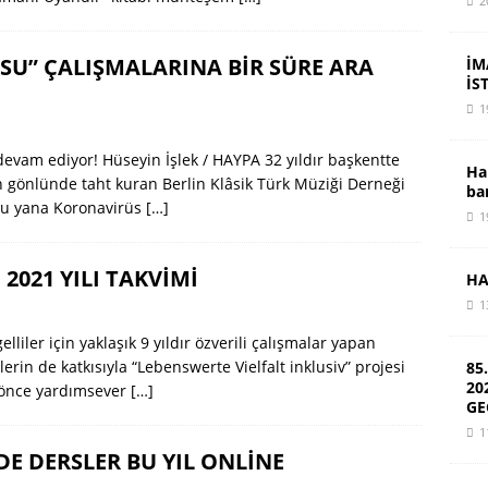
2
SU” ÇALIŞMALARINA BİR SÜRE ARA
İM
İS
1
devam ediyor! Hüseyin İşlek / HAYPA 32 yıldır başkentte
Ha
n gönlünde taht kuran Berlin Klâsik Türk Müziği Derneği
ba
bu yana Koronavirüs
[…]
1
2021 YILI TAKVİMİ
HA
1
liler için yaklaşık 9 yıldır özverili çalışmalar yapan
lerin de katkısıyla “Lebenswerte Vielfalt inklusiv” projesi
85
20
l önce yardımsever
[…]
GE
1
E DERSLER BU YIL ONLİNE