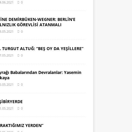
4.06.2021
0
İNE DEMİRBÜKEN-WEGNER: BERLİN’E
LNIZLIK GÖREVLİSİ ATANMALI
8.05.2021
0
. TURGUT ALTUĞ: “BEŞ OY DA YEŞİLLERE”
7.05.2021
0
yrağı Babalarından Devralanlar: Yasemin
kaya
5.05.2021
0
ŞİBİRYERDE
1.05.2021
0
IRAKTIĞIMIZ YERDEN”