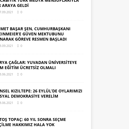
CABIYIK TÜRK MEDYA MENSUPLARIYLA
R ARAYA GELDİ
7.09.2021
0
MET BAŞAR ŞEN, CUMHURBAŞKANI
EINMEIER’E GÜVEN MEKTUBUNU
NARAK GÖREVE RESMEN BAŞLADI
3.09.2021
0
RYA ÇAĞLAR: YUVADAN ÜNİVERSİTEYE
M EĞİTİM ÜCRETSİZ OLMALI
3.06.2021
0
NSEL KIZILTEPE: 26 EYLÜL’DE OYLARIMIZI
SYAL DEMOKRASİYE VERELİM
8.06.2021
0
TOŞ TOPAÇ: 60 YIL SONRA SEÇME
ÇİLME HAKKIMIZ HALA YOK