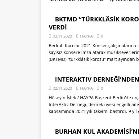
BKTMD “TÜRKKLÂSİK KORO
VERDİ
03.11.2020
HAYPA
0
Berlinli Korolar 2021 Konser çalışmalarına 
sayısız konsere imza atarak müzikseverleri
(BKTMD) “türkklâsik korosu” mart ayından 
INTERAKTIV DERNEĞİ’NDEN 
02.11.2020
HAYPA
0
Hüseyin İşlek / HAYPA Başkent Berlin’de engel
InterAktiv Derneği, dernek üyesi engelli aile
kapsamında 2021 yılı takvimi bastırdı. 9 yı
BURHAN KUL AKADEMİSİ’ND