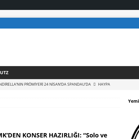
UTZ
İNDİRELLA’NIN PRÖMİYERİ 24 NİSAN’DA SPANDAU’DA
HAYPA
 BAŞLAYAN BASIN MÜŞAVİRİ KOCABIYIK TÜRK MEDYA
Yemi
 GELDİ
HAYPA
R ŞEN, CUMHURBAŞKANI STEINMEIER’E GÜVEN MEKTUBUNU
 BAŞLADI
HAYPA
K’DEN KONSER HAZIRLIĞI: “Solo ve
AR: YUVADAN ÜNİVERSİTEYE TÜM EĞİTİM ÜCRETSİZ OLMALI