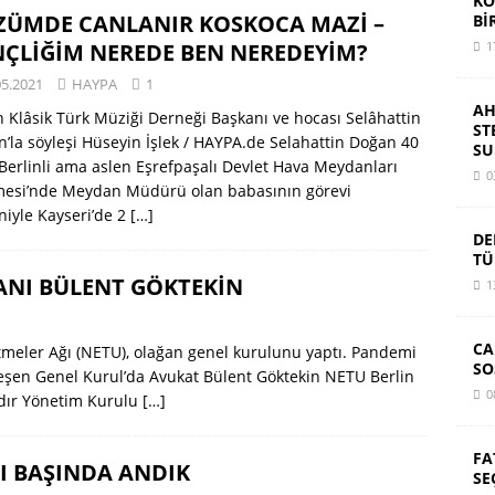
KO
ZÜMDE CANLANIR KOSKOCA MAZİ –
Bİ
ÇLİĞİM NEREDE BEN NEREDEYİM?
1
05.2021
HAYPA
1
AH
n Klâsik Türk Müziği Derneği Başkanı ve hocası Selâhattin
ST
’la söyleşi Hüseyin İşlek / HAYPA.de Selahattin Doğan 40
SU
k Berlinli ama aslen Eşrefpaşalı Devlet Hava Meydanları
0
tmesi’nde Meydan Müdürü olan babasının görevi
iyle Kayseri’de 2
[…]
DE
TÜ
KANI BÜLENT GÖKTEKİN
1
CA
etmeler Ağı (NETU), olağan genel kurulunu yaptı. Pandemi
SO
leşen Genel Kurul’da Avukat Bülent Göktekin NETU Berlin
0
rdır Yönetim Kurulu
[…]
FA
I BAŞINDA ANDIK
SE