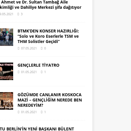
. Ahmet ve Dr. Sultan Tambağ Aile
kimliği ve Dahiliye Merkezi şifa dağıtıyor
9.05.2021
3
BTMK’DEN KONSER HAZIRLIĞI:
“Solo ve Koro Eserlerle TSM ve
THM Solistler Geçidi”
07.05.2021
0
GENÇLERLE TİYATRO
01.05.2021
1
GÖZÜMDE CANLANIR KOSKOCA
MAZİ – GENÇLİĞİM NEREDE BEN
NEREDEYİM?
01.05.2021
1
TU BERLİN’İN YENİ BAŞKANI BÜLENT