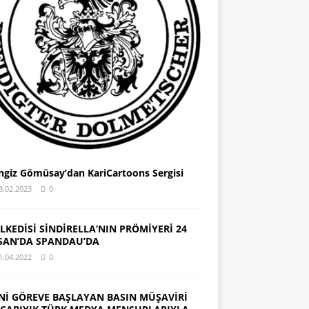
ngiz Gömüsay’dan KariCartoons Sergisi
3.02.2023
0
LKEDİSİ SİNDİRELLA’NIN PRÖMİYERİ 24
SAN’DA SPANDAU’DA
1.04.2022
0
Nİ GÖREVE BAŞLAYAN BASIN MÜŞAVİRİ