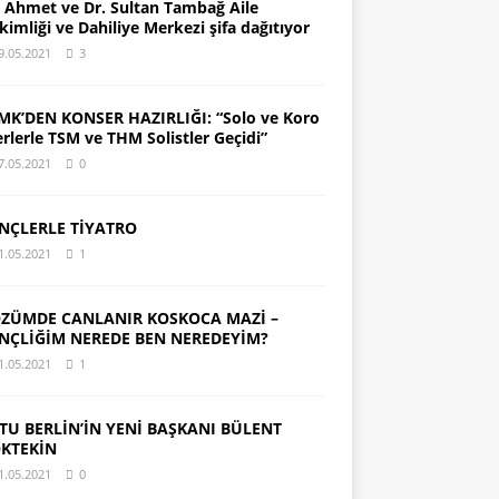
. Ahmet ve Dr. Sultan Tambağ Aile
kimliği ve Dahiliye Merkezi şifa dağıtıyor
9.05.2021
3
MK’DEN KONSER HAZIRLIĞI: “Solo ve Koro
erlerle TSM ve THM Solistler Geçidi”
7.05.2021
0
NÇLERLE TİYATRO
1.05.2021
1
ZÜMDE CANLANIR KOSKOCA MAZİ –
NÇLİĞİM NEREDE BEN NEREDEYİM?
1.05.2021
1
TU BERLİN’İN YENİ BAŞKANI BÜLENT
KTEKİN
1.05.2021
0