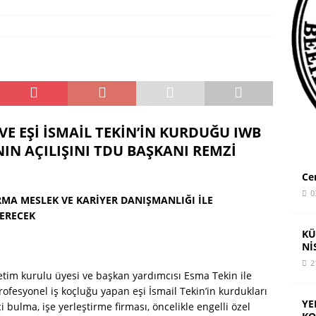
ay’dan KariCartoons Sergisi
HAYPA
VE EŞİ İSMAİL TEKİN’İN KURDUĞU
IWB
NIN AÇILIŞINI TDU BAŞKANI REMZİ
Ce
0
İRMA MESLEK VE KARİYER DANIŞMANLIĞI
İLE
VERECEK
KÜ
Nİ
2
etim kurulu üyesi ve başkan yardımcısı Esma Tekin ile
rofesyonel iş koçluğu yapan eşi İsmail Tekin’in kurdukları
YE
bulma, işe yerleştirme firması, öncelikle engelli özel