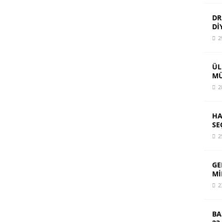
DR
Dİ
2
ÜL
MÜ
2
HA
SE
2
GE
Mİ
2
BA