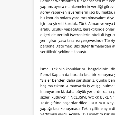
Berliner Werkstätten für Menschen mit Be
yaptım, ayrıca mahkemelerin verdiği görevl
görev yaparken işverenlerin işçi bulmakta, 
bu konuda onlara yardımcı olmayalım‘ diye bir
için bu şirketi kurduk. Türk, Alman ve veya 
arabuluculuk yapacağız, gerektiğinde onlar
diğeri de Berlinli işverenlerin nitelikli iş
yeni çıkan yasa tasarısı çerçevesinde Türkiy
personel getirmek. Bizi diğer firmalardan a
sertifikalı“ şeklinde konuştu.
İsmail Tekin’in konuklarını `hoşgeldiniz´ 
Remzi Kaplan da burada kısa bir konuşma yap
“Sizler benden daha şanslısınız. Çünkü ben 
başıma çıktım. Almanya’da iş ve işçi bulma
inanıyorum ki, daha büyük yerlerde, daha ç
sizleri kutluyor, `INCLUSIVE WORK BERLIN´i
Tekin çiftine başarılar diledi. DEKRA Ku
yaptığı kısa konuşmada Tekin çiftine aynı d
Sertifikası verdi. Açılışa TDU yönetim kurul