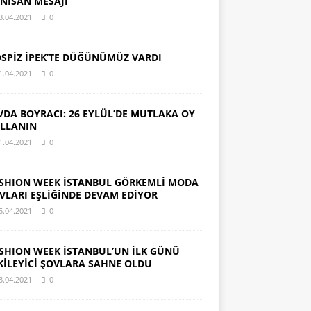
 NİSAN MESAJI
3.04.2021
0
SPİZ İPEK’TE DÜĞÜNÜMÜZ VARDI
1.04.2021
0
VDA BOYRACI: 26 EYLÜL’DE MUTLAKA OY
LLANIN
1.04.2021
0
SHION WEEK İSTANBUL GÖRKEMLİ MODA
VLARI EŞLİĞİNDE DEVAM EDİYOR
5.04.2021
0
SHION WEEK İSTANBUL’UN İLK GÜNÜ
KİLEYİCİ ŞOVLARA SAHNE OLDU
3.04.2021
0