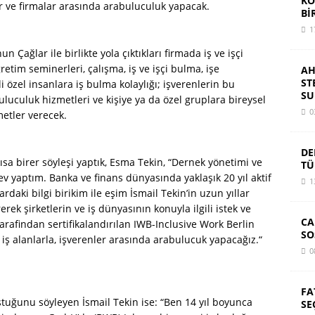
KO
ler ve firmalar arasında arabuluculuk yapacak.
Bİ
1
un Çağlar ile birlikte yola çıktıkları firmada iş ve işçi
retim seminerleri, çalışma, iş ve işçi bulma, işe
AH
ST
 özel insanlara iş bulma kolaylığı; işverenlerin bu
SU
uculuk hizmetleri ve kişiye ya da özel gruplara bireysel
0
metler verecek.
DE
 kısa birer söyleşi yaptık, Esma Tekin, “Dernek yönetimi ve
TÜ
ev yaptım. Banka ve finans dünyasında yaklaşık 20 yıl aktif
1
aki bilgi birikim ile eşim İsmail Tekin’in uzun yıllar
rek şirketlerin ve iş dünyasının konuyla ilgili istek ve
CA
tarafindan sertifikalandırılan IWB-Inclusive Work Berlin
SO
e iş alanlarla, işverenler arasında arabulucuk yapacağız.“
0
FA
ştuğunu söyleyen İsmail Tekin ise: “Ben 14 yıl boyunca
SE