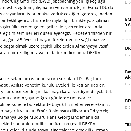
hinderung GmbH’da (BWB) Jobcoaching yani iş koçluğu
0
e meslek eğitimi çalışmaları veriyorum. Eşim Esma TDU’da
iş arayanların iş bulmakta zorluk çektiğini görerek; ‚neden
EM
 teklif getirdi. Biz de konuyla ilgili birlikte yola çıkmak
YA
başka ülkelerden gelen işçiler ile işverenler arasında
2
a eğitim seminerleri düzenleyeceğiz. Hedeflerimizden bir
gücü açığını AB üyesi olmayan ülkelerden de sağlamak ve
e başta olmak üzere çeşitli ülkelerden Almanya’ya vasıflı
DR
yıran bir özelliğimiz var, o da bizim firmamız DEKRA
2
Ba
Ak
diyerek selamlamasından sonra söz alan TDU Başkanı
2
tı. Açılışa yönetim kurulu üyeleri ile katılan Kaplan,
yıllar önce kendi işini kurmaya karar verdiğimde yola tek
 zorluklarının yaşandığı şu günlerde umuyor ve
BE
ok personelle bu sektörde büyük hizmetler vereceksiniz,
2
n başarılı ve uzun ömürlü olmasını diliyorum.“ diyerek;
zey Almanya Bölge Müdürü Hans-Georg Lindemann da
ilekleri sunarak, kendilerine özel çerçeveli DEKRA
“B
u ve üyeleri dışında sosyal sigortalar ve emeklilik uzman