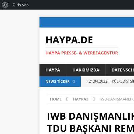
Giriş yap
HAYPA.DE
HAYPA PRESSE- & WERBEAGENTUR
HAYPA
HAKKIMIZDA
DATENSCH
[ 21.04.2022 ]
KÜLKEDİSİ S
NEWS TICKER
[ 17.09.2021 ]
YENİ GÖREVE
HOME
HAYPA3
IWB DANIŞMANLIK 
MENSUPLARIYLA BİR ARAYA
[ 03.09.2021 ]
AHMET BAŞA
IWB DANIŞMANLIK
SUNARAK GÖREVE RESMEN
TDU BAŞKANI REM
[ 13.06.2021 ]
DERYA ÇAĞL