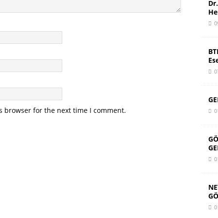
Dr
He
0
BT
Es
0
GE
s browser for the next time I comment.
0
GÖ
GE
0
NE
GÖ
0