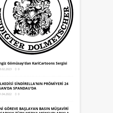
ngiz Gömüsay’dan KariCartoons Sergisi
3.02.2023
0
LKEDİSİ SİNDİRELLA’NIN PRÖMİYERİ 24
SAN’DA SPANDAU’DA
1.04.2022
0
Nİ GÖREVE BAŞLAYAN BASIN MÜŞAVİRİ