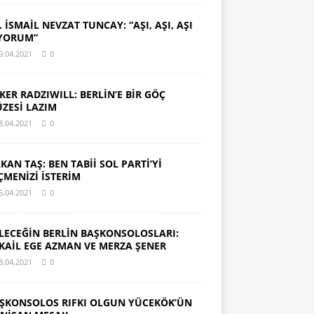
. İSMAİL NEVZAT TUNCAY: “AŞI, AŞI, AŞI
YORUM”
9.04.2021
0
KER RADZIWILL: BERLİN’E BİR GÖÇ
ZESİ LAZIM
8.04.2021
0
KAN TAŞ: BEN TABİİ SOL PARTİ’Yİ
ÇMENİZİ İSTERİM
5.04.2021
0
LECEĞİN BERLİN BAŞKONSOLOSLARI:
KAİL EGE AZMAN VE MERZA ŞENER
3.04.2021
0
ŞKONSOLOS RIFKI OLGUN YÜCEKÖK’ÜN