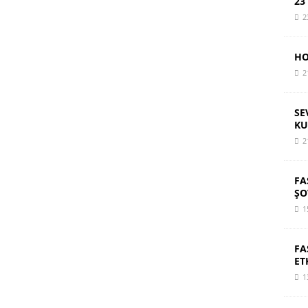
23
2
HO
2
SE
KU
2
FA
ŞO
1
FA
ET
1