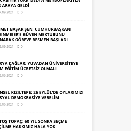
CABIYIK TÜRK MEDYA MENSUPLARIYLA
R ARAYA GELDİ
7.09.2021
0
MET BAŞAR ŞEN, CUMHURBAŞKANI
EINMEIER’E GÜVEN MEKTUBUNU
NARAK GÖREVE RESMEN BAŞLADI
3.09.2021
0
RYA ÇAĞLAR: YUVADAN ÜNİVERSİTEYE
M EĞİTİM ÜCRETSİZ OLMALI
3.06.2021
0
NSEL KIZILTEPE: 26 EYLÜL’DE OYLARIMIZI
SYAL DEMOKRASİYE VERELİM
8.06.2021
0
TOŞ TOPAÇ: 60 YIL SONRA SEÇME
ÇİLME HAKKIMIZ HALA YOK