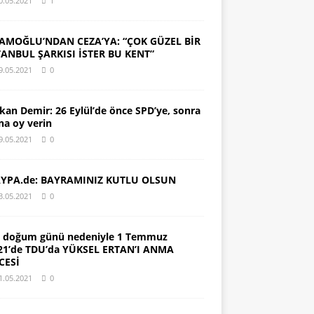
0.05.2021
1
AMOĞLU’NDAN CEZA’YA: “ÇOK GÜZEL BİR
TANBUL ŞARKISI İSTER BU KENT”
9.05.2021
0
kan Demir: 26 Eylül’de önce SPD’ye, sonra
na oy verin
9.05.2021
0
YPA.de: BAYRAMINIZ KUTLU OLSUN
3.05.2021
0
. doğum günü nedeniyle 1 Temmuz
21’de TDU’da YÜKSEL ERTAN’I ANMA
CESİ
1.05.2021
0