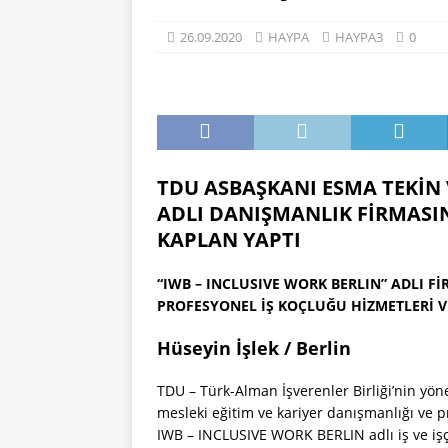
HAYPA
26.09.2020
HAYPA
HAYPA3
0
[ 03.02.2023 ]
Cengiz Gömüs
TDU ASBAŞKANI ESMA TEKİN 
ADLI
DANIŞMANLI
K FİRMASI
KAPLAN YAPTI
“IWB – INCLUSIVE WORK BERLIN” ADLI F
PROFESYONEL İŞ KOÇLUĞU HİZMETLERİ 
Hüseyin İşlek / Berlin
TDU – Türk-Alman İşverenler Birliği’nin yön
mesleki eğitim ve kariyer danışmanlığı ve p
IWB – INCLUSIVE WORK BERLIN adlı iş ve işçi 