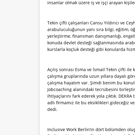
insanlar olmak üzere iş ve işçi arayan kişi
Tekin çifti çalışanları Cansu Yıldırıcı ve Ceyh
arabuluculuğunun yanı sıra bilgi, eğitim, öğ
yerleştirme, finansman danışmanlığı, engelli
konuda devlet desteği sağlanmasında arabul
kurslarla koçluk desteği gibi konularda hiz
Açılış sonrası Esma ve İsmail Tekin çifti ile
çalışma gruplarında uzun yıllara dayalı gör
çalışma hayatım var. Şimdi benim bu konulard
Jobcoaching alanındaki tecrübesini birleştire
ihtiyaçlarını fark ederek yola çıktık. DEKRA 
adlı firmamız ile bu eksiklikleri gideceğiz v
dedi.
Inclusive Work Berlin’in dört bölümden olu