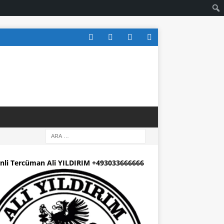
nli Tercüman Ali YILDIRIM +493033666666