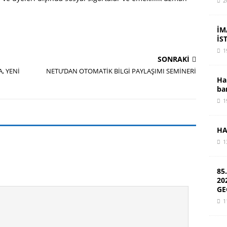
2
İM
İS
1
SONRAKI
, YENİ
NETU’DAN OTOMATİK BİLGİ PAYLAŞIMI SEMİNERİ
Ha
ba
1
HA
1
85
20
GE
1