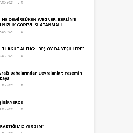
4.06.2021
0
İNE DEMİRBÜKEN-WEGNER: BERLİN’E
LNIZLIK GÖREVLİSİ ATANMALI
8.05.2021
0
. TURGUT ALTUĞ: “BEŞ OY DA YEŞİLLERE”
7.05.2021
0
yrağı Babalarından Devralanlar: Yasemin
kaya
5.05.2021
0
ŞİBİRYERDE
1.05.2021
0
IRAKTIĞIMIZ YERDEN”