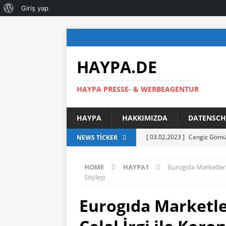
Giriş yap
HAYPA.DE
HAYPA PRESSE- & WERBEAGENTUR
HAYPA
HAKKIMIZDA
DATENSCH
[ 03.02.2023 ]
Cengiz Gömüs
NEWS TICKER
[ 21.04.2022 ]
KÜLKEDİSİ S
HOME
HAYPA1
Eurogıda Marketler 
[ 17.09.2021 ]
YENİ GÖREVE
Söyleşi
MENSUPLARIYLA BİR ARAYA
Eurogıda Marketle
[ 03.09.2021 ]
AHMET BAŞA
SUNARAK GÖREVE RESMEN