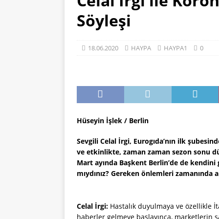
Celal İrgi ile Kor
[ 13.06.2021 ]
DERYA ÇAĞL
Söyleşi
HAYPA
18.06.2020
HAYPA
HAYPA1
0
Hüseyin İşlek / Berlin
Sevgili Celal İrgi, Eurogıda’nın ilk şubesind
ve etkinlikte, zaman zaman sezon sonu düz
Mart ayında Başkent Berlin’de de kendini g
mıydınız? Gereken önlemleri zamanında al
Celal İrgi:
Hastalık duyulmaya ve özellikle İta
haberler gelmeye başlayınca, marketlerin s