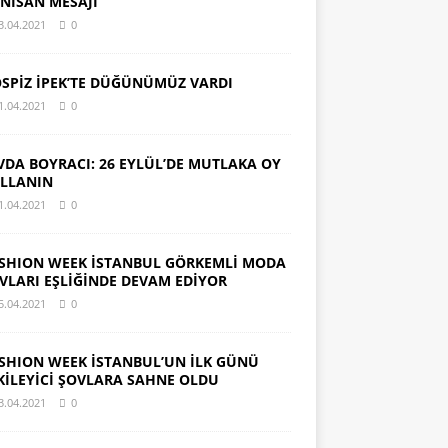
 NİSAN MESAJI
3.04.2021
0
SPİZ İPEK’TE DÜĞÜNÜMÜZ VARDI
1.04.2021
0
VDA BOYRACI: 26 EYLÜL’DE MUTLAKA OY
LLANIN
1.04.2021
0
SHION WEEK İSTANBUL GÖRKEMLİ MODA
VLARI EŞLİĞİNDE DEVAM EDİYOR
5.04.2021
0
SHION WEEK İSTANBUL’UN İLK GÜNÜ
KİLEYİCİ ŞOVLARA SAHNE OLDU
3.04.2021
0