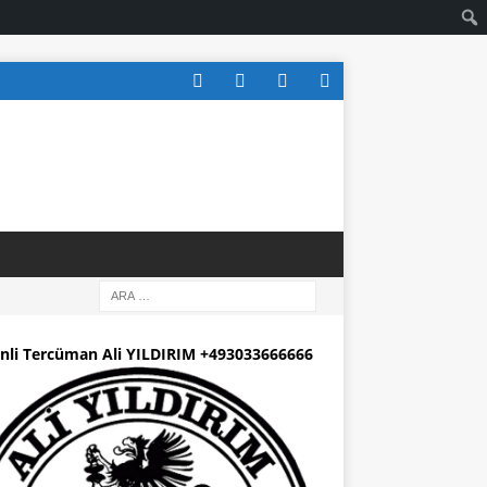
nli Tercüman Ali YILDIRIM +493033666666