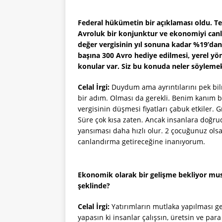
Federal hükümetin bir açıklaması oldu. T
Avroluk bir konjunktur ve ekonomiyi canl
değer vergisinin yıl sonuna kadar %19’da
başına 300 Avro hediye edilmesi, yerel yö
konular var. Siz bu konuda neler söylemek
Celal İrgi:
Duydum ama ayrıntılarını pek bil
bir adım. Olması da gerekli. Benim kanım b
vergisinin düşmesi fiyatları çabuk etkiler
Süre çok kısa zaten. Ancak insanlara doğru
yansıması daha hızlı olur. 2 çocuğunuz olsa
canlandırma getireceğine inanıyorum.
Ekonomik olarak bir gelişme bekliyor mus
şeklinde?
Celal İrgi:
Yatırımların mutlaka yapılması ge
yapasın ki insanlar çalışsın, üretsin ve pa