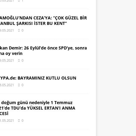
0.05.2021
1
AMOĞLU’NDAN CEZA’YA: “ÇOK GÜZEL BİR
TANBUL ŞARKISI İSTER BU KENT”
9.05.2021
0
kan Demir: 26 Eylül’de önce SPD’ye, sonra
na oy verin
9.05.2021
0
YPA.de: BAYRAMINIZ KUTLU OLSUN
3.05.2021
0
. doğum günü nedeniyle 1 Temmuz
21’de TDU’da YÜKSEL ERTAN’I ANMA
CESİ
1.05.2021
0