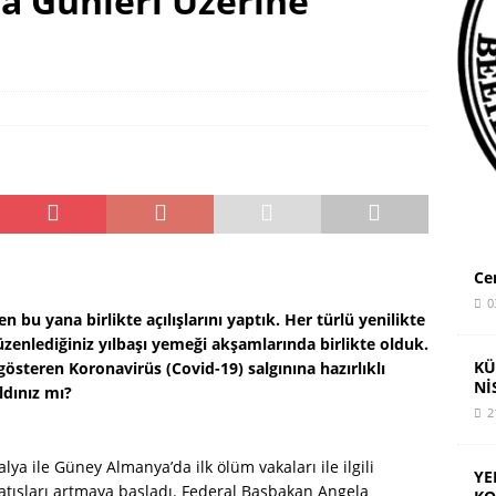
ona Günleri Üzerine
AR: YUVADAN ÜNİVERSİTEYE TÜM EĞİTİM ÜCRETSİZ OLMALI
Ce
0
en bu yana birlikte açılışlarını yaptık. Her türlü yenilikte
enlediğiniz yılbaşı yemeği akşamlarında birlikte olduk.
KÜ
österen Koronavirüs (Covid-19) salgınına hazırlıklı
Nİ
dınız mı?
2
lya ile Güney Almanya’da ilk ölüm vakaları ile ilgili
YE
atışları artmaya başladı. Federal Başbakan Angela