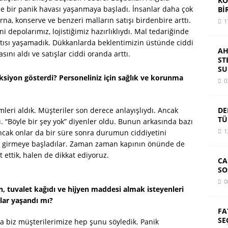
KO
erde bir panik havası yaşanmaya başladı. İnsanlar daha çok
Bİ
rna, konserve ve benzeri malların satışı birdenbire arttı.
1
ni depolarımız, lojistiğimiz hazırlıklıydı. Mal tedariğinde
kıntısı yaşamadık. Dükkanlarda beklentimizin üstünde ciddi
AH
asını aldı ve satışlar ciddi oranda arttı.
ST
SU
ksiyon gösterdi? Personeliniz için sağlık ve korunma
0
DE
eri aldık. Müşteriler son derece anlayışlıydı. Ancak
TÜ
 “Böyle bir şey yok” diyenler oldu. Bunun arkasında bazı
1
cak onlar da bir süre sonra durumun ciddiyetini
aya girmeye başladılar. Zaman zaman kapının önünde de
t ettik, halen de dikkat ediyoruz.
CA
SO
0
n, tuvalet kağıdı ve hijyen maddesi almak isteyenleri
lar yaşandı mı?
FA
SE
 biz müşterilerimize hep şunu söyledik. Panik