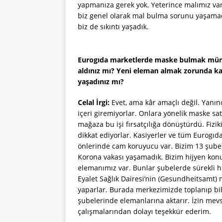
yapmanıza gerek yok. Yeterince malımız var.
biz genel olarak mal bulma sorunu yaşama
biz de sıkıntı yaşadık.
Eurogıda marketlerde maske bulmak müm
aldınız mı? Yeni eleman almak zorunda kald
yaşadınız mı?
Celal İrgi:
Evet, ama kâr amaçlı değil. Yanı
içeri giremiyorlar. Onlara yönelik maske sat
mağaza bu işi fırsatçılığa dönüştürdü. Fiz
dikkat ediyorlar. Kasiyerler ve tüm Eurogı
önlerinde cam koruyucu var. Bizim 13 şubem
Korona vakası yaşamadık. Bizim hijyen konu
elemanımız var. Bunlar şubelerde sürekli h
Eyalet Sağlık Dairesi’nin (Gesundheitsamt) 
yaparlar. Burada merkezimizde toplanıp bilg
şubelerinde elemanlarına aktarır. İzin mevs
çalışmalarından dolayı teşekkür ederim.