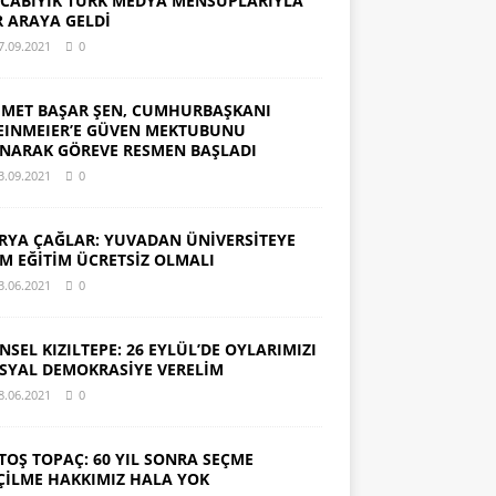
CABIYIK TÜRK MEDYA MENSUPLARIYLA
R ARAYA GELDİ
7.09.2021
0
MET BAŞAR ŞEN, CUMHURBAŞKANI
EINMEIER’E GÜVEN MEKTUBUNU
NARAK GÖREVE RESMEN BAŞLADI
3.09.2021
0
RYA ÇAĞLAR: YUVADAN ÜNİVERSİTEYE
M EĞİTİM ÜCRETSİZ OLMALI
3.06.2021
0
NSEL KIZILTEPE: 26 EYLÜL’DE OYLARIMIZI
SYAL DEMOKRASİYE VERELİM
8.06.2021
0
TOŞ TOPAÇ: 60 YIL SONRA SEÇME
ÇİLME HAKKIMIZ HALA YOK