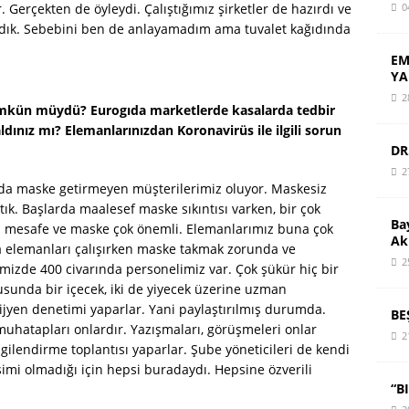
0
 Gerçekten de öyleydi. Çalıştığımız şirketler de hazırdı ve
dık. Sebebini ben de anlayamadım ama tuvalet kağıdında
EM
YA
2
kün müydü? Eurogıda marketlerde kasalarda tedbir
ınız mı? Elemanlarınızdan Koronavirüs ile ilgili sorun
DR
2
nda maske getirmeyen müşterilerimiz oluyor. Maskesiz
tık. Başlarda maalesef maske sıkıntısı varken, bir çok
Ba
iki mesafe ve maske çok önemli. Elemanlarımız buna çok
Ak
da elemanları çalışırken maske takmak zorunda ve
2
izde 400 civarında personelimiz var. Çok şükür hiç bir
sunda bir içecek, iki de yiyecek üzerine uzman
ijyen denetimi yaparlar. Yani paylaştırılmış durumda.
BE
muhatapları onlardır. Yazışmaları, görüşmeleri onlar
2
ilendirme toplantısı yaparlar. Şube yöneticileri de kendi
imi olmadığı için hepsi buradaydı. Hepsine özverili
“B