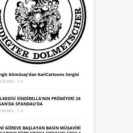
ngiz Gömüsay’dan KariCartoons Sergisi
3.02.2023
0
LKEDİSİ SİNDİRELLA’NIN PRÖMİYERİ 24
SAN’DA SPANDAU’DA
1.04.2022
0
Nİ GÖREVE BAŞLAYAN BASIN MÜŞAVİRİ