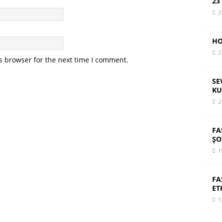
23
2
HO
2
s browser for the next time I comment.
SE
KU
2
FA
ŞO
1
FA
ET
1