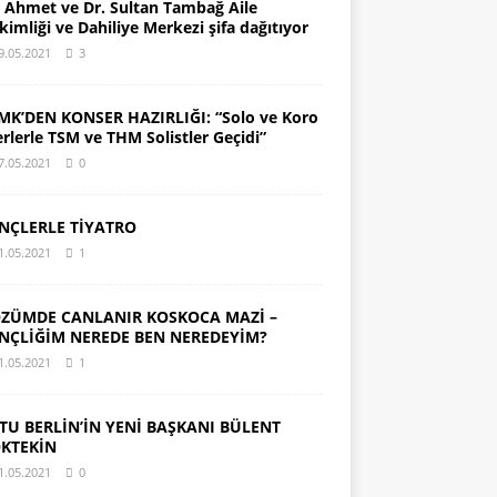
. Ahmet ve Dr. Sultan Tambağ Aile
kimliği ve Dahiliye Merkezi şifa dağıtıyor
9.05.2021
3
MK’DEN KONSER HAZIRLIĞI: “Solo ve Koro
erlerle TSM ve THM Solistler Geçidi”
7.05.2021
0
NÇLERLE TİYATRO
1.05.2021
1
ZÜMDE CANLANIR KOSKOCA MAZİ –
NÇLİĞİM NEREDE BEN NEREDEYİM?
1.05.2021
1
TU BERLİN’İN YENİ BAŞKANI BÜLENT
KTEKİN
1.05.2021
0