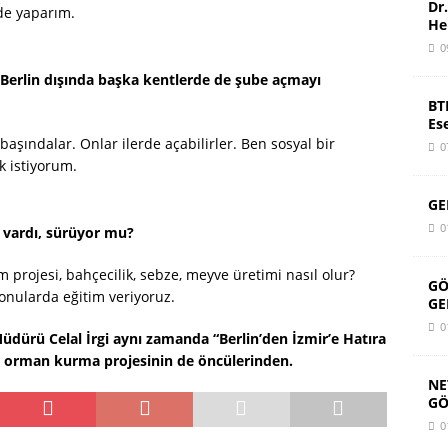
Dr
de yaparım.
He
0
 Berlin dışında başka kentlerde de şube açmayı
BT
Es
aşındalar. Onlar ilerde açabilirler. Ben sosyal bir
0
k istiyorum.
GE
0
 vardı, sürüyor mu?
projesi, bahçecilik, sebze, meyve üretimi nasıl olur?
GÖ
konularda eğitim veriyoruz.
GE
0
üdürü Celal İrgi aynı zamanda “Berlin’den İzmir’e Hatıra
bir orman kurma projesinin de öncülerinden.
NE
GÖ
0