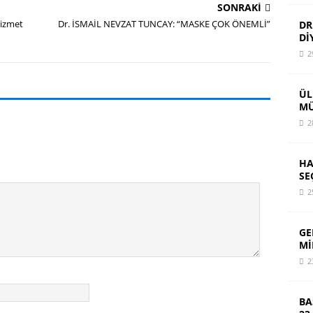
SONRAKI
hizmet
Dr. İSMAİL NEVZAT TUNCAY: “MASKE ÇOK ÖNEMLİ”
DR
Dİ
2
ÜL
MÜ
2
HA
SE
2
GE
Mİ
2
BA