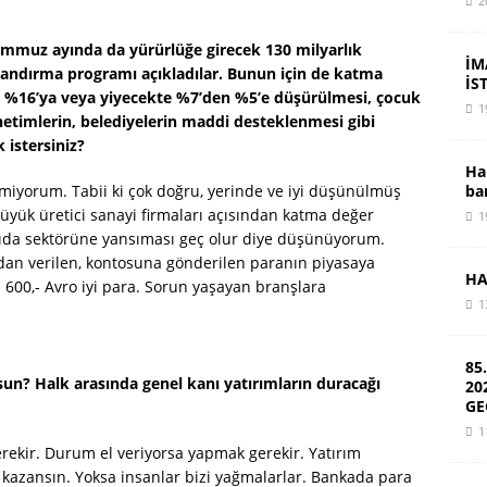
2
emmuz ayında da yürürlüğe girecek 130 milyarlık
İM
andırma programı açıkladılar. Bunun için de katma
İS
n %16’ya veya yiyecekte %7’den %5’e düşürülmesi, çocuk
1
netimlerin, belediyelerin maddi desteklenmesi gibi
 istersiniz?
Ha
ba
miyorum. Tabii ki çok doğru, yerinde ve iyi düşünülmüş
üyük üretici sanayi firmaları açısından katma değer
1
. Gıda sektörüne yansıması geç olur diye düşünüyorum.
dan verilen, kontosuna gönderilen paranın piyasaya
HA
 600,- Avro iyi para. Sorun yaşayan branşlara
1
85
un? Halk arasında genel kanı yatırımların duracağı
20
GE
1
rekir. Durum el veriyorsa yapmak gerekir. Yatırım
ra kazansın. Yoksa insanlar bizi yağmalarlar. Bankada para