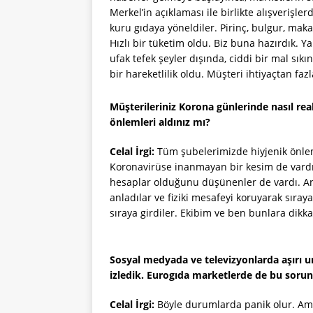
Merkel’in açıklaması ile birlikte alışverişl
kuru gıdaya yöneldiler. Pirinç, bulgur, maka
Hızlı bir tüketim oldu. Biz buna hazırdık. Ya
ufak tefek şeyler dışında, ciddi bir mal sı
bir hareketlilik oldu. Müşteri ihtiyaçtan fazl
Müşterileriniz Korona günlerinde nasıl rea
önlemleri aldınız mı?
Celal İrgi:
Tüm şubelerimizde hiyjenik önleml
Koronavirüse inanmayan bir kesim de vardı.
hesaplar olduğunu düşünenler de vardı. An
anladılar ve fiziki mesafeyi koruyarak sır
sıraya girdiler. Ekibim ve ben bunlara dikka
Sosyal medyada ve televizyonlarda aşırı u
izledik. Eurogıda marketlerde de bu sorun
Celal İrgi:
Böyle durumlarda panik olur. Ama