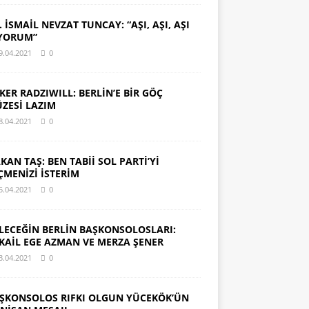
. İSMAİL NEVZAT TUNCAY: “AŞI, AŞI, AŞI
YORUM”
9.04.2021
0
KER RADZIWILL: BERLİN’E BİR GÖÇ
ZESİ LAZIM
8.04.2021
0
KAN TAŞ: BEN TABİİ SOL PARTİ’Yİ
ÇMENİZİ İSTERİM
5.04.2021
0
LECEĞİN BERLİN BAŞKONSOLOSLARI:
KAİL EGE AZMAN VE MERZA ŞENER
3.04.2021
0
ŞKONSOLOS RIFKI OLGUN YÜCEKÖK’ÜN