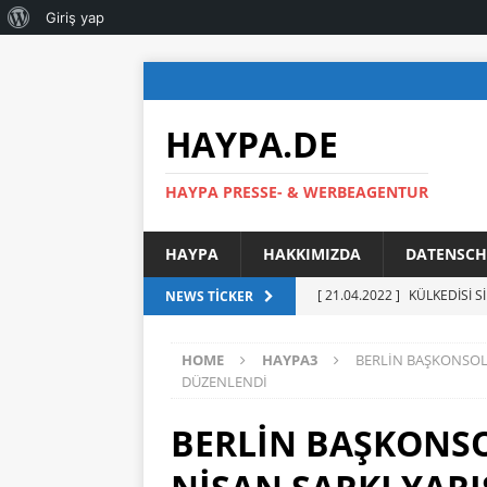
Giriş yap
HAYPA.DE
HAYPA PRESSE- & WERBEAGENTUR
HAYPA
HAKKIMIZDA
DATENSCH
[ 21.04.2022 ]
KÜLKEDİSİ S
NEWS TICKER
[ 17.09.2021 ]
YENİ GÖREV
HOME
HAYPA3
BERLİN BAŞKONSOL
MENSUPLARIYLA BİR ARAY
DÜZENLENDİ
[ 03.09.2021 ]
AHMET BAŞA
BERLİN BAŞKONS
SUNARAK GÖREVE RESMEN
[ 13.06.2021 ]
DERYA ÇAĞL