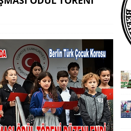
IŞMASI ÖDÜL TÖRENİ
say’dan KariCartoons Sergisi
HAYPA