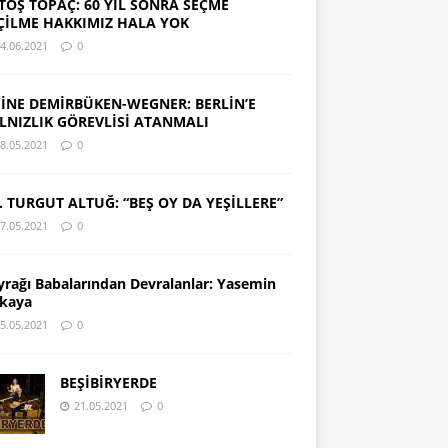
TOŞ TOPAÇ: 60 YIL SONRA SEÇME
ÇİLME HAKKIMIZ HALA YOK
4.06.2021
0
İNE DEMİRBÜKEN-WEGNER: BERLİN’E
LNIZLIK GÖREVLİSİ ATANMALI
8.05.2021
0
. TURGUT ALTUĞ: “BEŞ OY DA YEŞİLLERE”
7.05.2021
0
yrağı Babalarından Devralanlar: Yasemin
kaya
5.05.2021
0
BEŞİBİRYERDE
21.05.2021
0