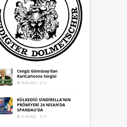
Cengiz Gömüsay’dan
KariCartoons Sergisi
03.02.2023
0
KÜLKEDİSİ SİNDİRELLA’NIN
PRÖMİYERİ 24 NİSAN’DA
SPANDAU’DA
21.04.2022
0