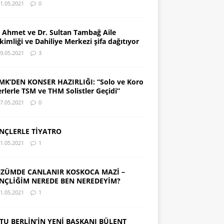
1.05.2021
0
. Ahmet ve Dr. Sultan Tambağ Aile
kimliği ve Dahiliye Merkezi şifa dağıtıyor
9.05.2021
3
MK’DEN KONSER HAZIRLIĞI: “Solo ve Koro
erlerle TSM ve THM Solistler Geçidi”
7.05.2021
0
NÇLERLE TİYATRO
1.05.2021
1
ZÜMDE CANLANIR KOSKOCA MAZİ –
NÇLİĞİM NEREDE BEN NEREDEYİM?
1.05.2021
1
TU BERLİN’İN YENİ BAŞKANI BÜLENT