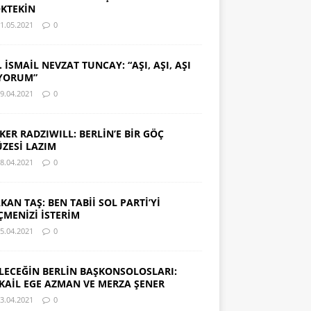
KTEKİN
1.05.2021
0
. İSMAİL NEVZAT TUNCAY: “AŞI, AŞI, AŞI
YORUM”
9.04.2021
0
KER RADZIWILL: BERLİN’E BİR GÖÇ
ZESİ LAZIM
8.04.2021
0
KAN TAŞ: BEN TABİİ SOL PARTİ’Yİ
ÇMENİZİ İSTERİM
5.04.2021
0
LECEĞİN BERLİN BAŞKONSOLOSLARI:
KAİL EGE AZMAN VE MERZA ŞENER
3.04.2021
0