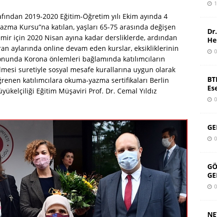
1
rafından 2019-2020 Eğitim-Öğretim yılı Ekim ayında 4
Yazma Kursu”na katılan, yaşları 65-75 arasında değişen
Dr
ir için 2020 Nisan ayına kadar dersliklerde, ardından
He
an aylarında online devam eden kurslar, eksikliklerinin
0
 sonunda Korona önlemleri bağlamında katılımcıların
lmesi suretiyle sosyal mesafe kurallarına uygun olarak
BT
renen katılımcılara okuma-yazma sertifikaları Berlin
Es
ükelçiliği Eğitim Müşaviri Prof. Dr. Cemal Yıldız
0
GE
0
GÖ
GE
0
NE