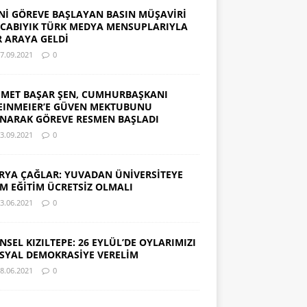
Nİ GÖREVE BAŞLAYAN BASIN MÜŞAVİRİ
CABIYIK TÜRK MEDYA MENSUPLARIYLA
R ARAYA GELDİ
7.09.2021
0
MET BAŞAR ŞEN, CUMHURBAŞKANI
EINMEIER’E GÜVEN MEKTUBUNU
NARAK GÖREVE RESMEN BAŞLADI
3.09.2021
0
RYA ÇAĞLAR: YUVADAN ÜNİVERSİTEYE
M EĞİTİM ÜCRETSİZ OLMALI
3.06.2021
0
NSEL KIZILTEPE: 26 EYLÜL’DE OYLARIMIZI
SYAL DEMOKRASİYE VERELİM
8.06.2021
0