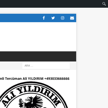
nli Tercüman Ali YILDIRIM +493033666666