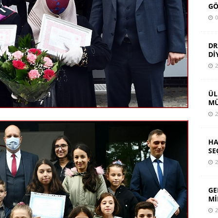
GÖ
0
DR
Dİ
2
ÜL
MÜ
2
HA
SE
2
GE
Mİ
2