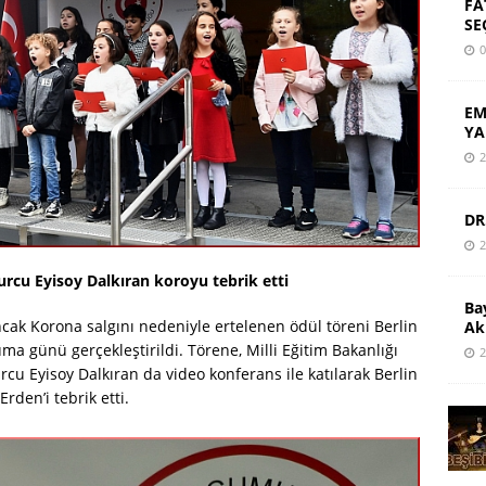
FA
SE
0
EM
YA
2
DR
2
Burcu Eyisoy Dalkıran koroyu tebrik etti
Ba
ncak Korona salgını nedeniyle ertelenen ödül töreni Berlin
Ak
 günü gerçekleştirildi. Törene, Milli Eğitim Bakanlığı
2
rcu Eyisoy Dalkıran da video konferans ile katılarak Berlin
den’i tebrik etti.