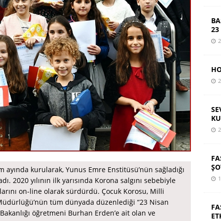
BA
23
2
HO
2
SE
KU
2
FA
ŞO
im ayında kurularak, Yunus Emre Enstitüsü’nün sağladığı
1
dı. 2020 yılının ilk yarısında Korona salgını sebebiyle
arını on-line olarak sürdürdü. Çocuk Korosu, Milli
el Müdürlüğü’nün tüm dünyada düzenlediği “23 Nisan
FA
 Bakanlığı öğretmeni Burhan Erden’e ait olan ve
ET