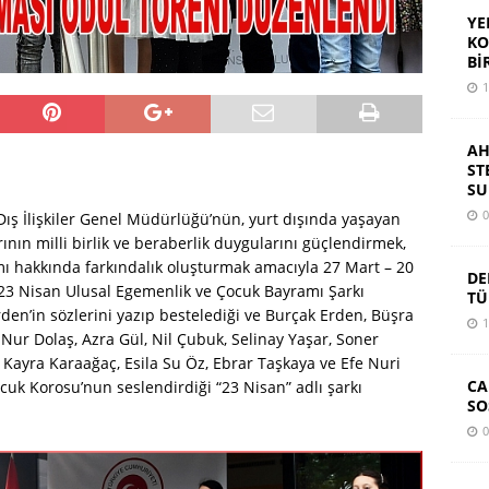
YE
KO
Bİ
1
AH
ST
SU
0
e Dış İlişkiler Genel Müdürlüğü’nün, yurt dışında yaşayan
ının milli birlik ve beraberlik duygularını güçlendirmek,
ı hakkında farkındalık oluşturmak amacıyla 27 Mart – 20
DE
“23 Nisan Ulusal Egemenlik ve Çocuk Bayramı Şarkı
TÜ
den’in sözlerini yazıp bestelediği ve Burçak Erden, Büşra
1
Nur Dolaş, Azra Gül, Nil Çubuk, Selinay Yaşar, Soner
 Kayra Karaağaç, Esila Su Öz, Ebrar Taşkaya ve Efe Nuri
CA
ocuk Korosu’nun seslendirdiği “23 Nisan” adlı şarkı
SO
0