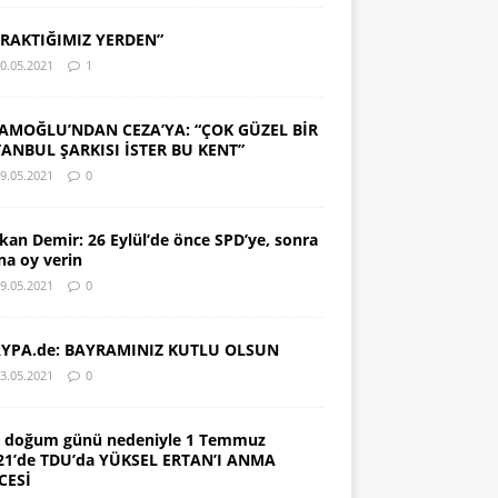
IRAKTIĞIMIZ YERDEN”
0.05.2021
1
AMOĞLU’NDAN CEZA’YA: “ÇOK GÜZEL BİR
TANBUL ŞARKISI İSTER BU KENT”
9.05.2021
0
kan Demir: 26 Eylül’de önce SPD’ye, sonra
na oy verin
9.05.2021
0
YPA.de: BAYRAMINIZ KUTLU OLSUN
3.05.2021
0
. doğum günü nedeniyle 1 Temmuz
21’de TDU’da YÜKSEL ERTAN’I ANMA
CESİ