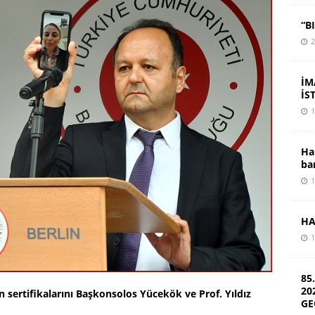
“B
2
İM
İS
1
Ha
ba
1
HA
1
85
20
ertifikalarını Başkonsolos Yücekök ve Prof. Yıldız
GE