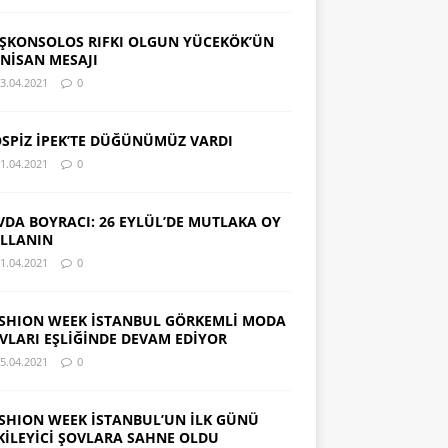
ŞKONSOLOS RIFKI OLGUN YÜCEKÖK’ÜN
 NİSAN MESAJI
3.04.2021
0
SPİZ İPEK’TE DÜĞÜNÜMÜZ VARDI
1.04.2021
0
VDA BOYRACI: 26 EYLÜL’DE MUTLAKA OY
LLANIN
1.04.2021
0
SHION WEEK İSTANBUL GÖRKEMLİ MODA
VLARI EŞLİĞİNDE DEVAM EDİYOR
5.04.2021
0
SHION WEEK İSTANBUL’UN İLK GÜNÜ
KİLEYİCİ ŞOVLARA SAHNE OLDU