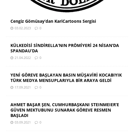
Cengiz Gömüsay’dan KariCartoons Sergisi
03.02.2023
0
KÜLKEDİSİ SİNDİRELLA’NIN PRÖMİYERİ 24 NİSAN’DA
SPANDAU’DA
21.04.2022
0
YENİ GÖREVE BAŞLAYAN BASIN MÜŞAVİRİ KOCABIYIK
TÜRK MEDYA MENSUPLARIYLA BİR ARAYA GELDİ
17.09.2021
0
AHMET BAŞAR ŞEN, CUMHURBAŞKANI STEINMEIER’E
GÜVEN MEKTUBUNU SUNARAK GÖREVE RESMEN
BAŞLADI
03.09.2021
0