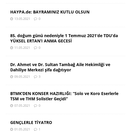
HAYPA.de: BAYRAMINIZ KUTLU OLSUN
13.05.2021
0
85. doğum günü nedeniyle 1 Temmuz 2021’de TDU’da
YÜKSEL ERTAN’I ANMA GECESİ
11.05.2021
0
Dr. Ahmet ve Dr. Sultan Tambağ Aile Hekimliği ve
Dahiliye Merkezi şifa dağıtıyor
09.05.2021
3
BTMK’DEN KONSER HAZIRLIĞI: “Solo ve Koro Eserlerle
TSM ve THM Solistler Geçidi”
07.05.2021
0
GENÇLERLE TİYATRO
01.05.2021
1