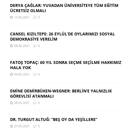
DERYA ÇAĞLAR: YUVADAN ÜNİVERSİTEYE TÜM EĞİTİM
ÜCRETSİZ OLMALI
13.06.2021
0
CANSEL KIZILTEPE: 26 EYLÜL’DE OYLARIMIZI SOSYAL
DEMOKRASİYE VERELİM
08.06.2021
0
FATOŞ TOPAÇ: 60 YIL SONRA SEÇME SEÇİLME HAKKIMIZ
HALA YOK
04.06.2021
0
EMİNE DEMİRBÜKEN-WEGNER: BERLİN’E YALNIZLIK
GÖREVLİSİ ATANMALI
28.05.2021
0
DR. TURGUT ALTUĞ: “BEŞ OY DA YEŞİLLERE”
27.05.2021
0