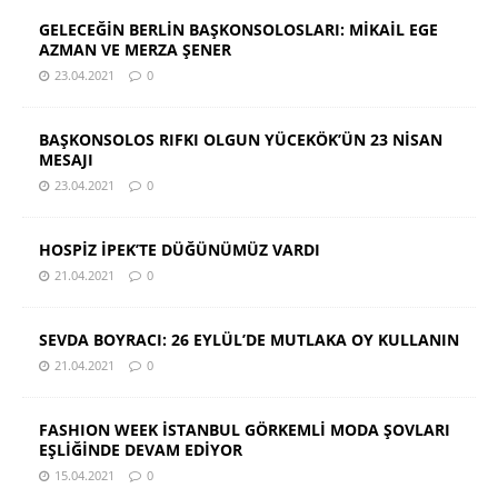
GELECEĞİN BERLİN BAŞKONSOLOSLARI: MİKAİL EGE
AZMAN VE MERZA ŞENER
23.04.2021
0
BAŞKONSOLOS RIFKI OLGUN YÜCEKÖK’ÜN 23 NİSAN
MESAJI
23.04.2021
0
HOSPİZ İPEK’TE DÜĞÜNÜMÜZ VARDI
21.04.2021
0
SEVDA BOYRACI: 26 EYLÜL’DE MUTLAKA OY KULLANIN
21.04.2021
0
FASHION WEEK İSTANBUL GÖRKEMLİ MODA ŞOVLARI
EŞLİĞİNDE DEVAM EDİYOR
15.04.2021
0