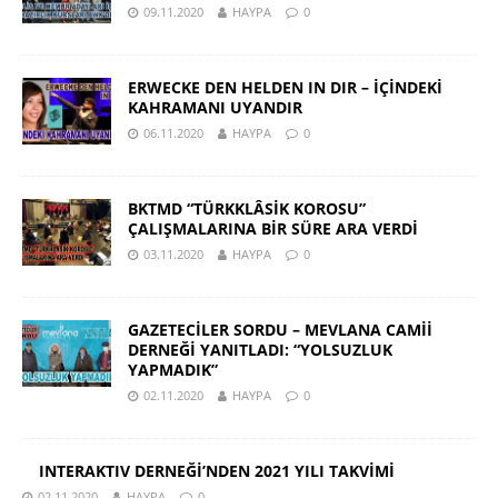
09.11.2020
HAYPA
0
ERWECKE DEN HELDEN IN DIR – İÇİNDEKİ
KAHRAMANI UYANDIR
06.11.2020
HAYPA
0
BKTMD “TÜRKKLÂSİK KOROSU”
ÇALIŞMALARINA BİR SÜRE ARA VERDİ
03.11.2020
HAYPA
0
GAZETECİLER SORDU – MEVLANA CAMİİ
DERNEĞİ YANITLADI: “YOLSUZLUK
YAPMADIK”
02.11.2020
HAYPA
0
INTERAKTIV DERNEĞİ’NDEN 2021 YILI TAKVİMİ
02.11.2020
HAYPA
0