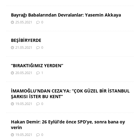
Bayrağı Babalarından Devralanlar: Yasemin Akkaya
25.05.2021
0
BEŞİBİRYERDE
21.05.2021
0
“BIRAKTIĞIMIZ YERDEN”
20.05.2021
1
İMAMOĞLU’NDAN CEZA’YA: “ÇOK GÜZEL BİR İSTANBUL
ŞARKISI İSTER BU KENT”
19.05.2021
0
Hakan Demir: 26 Eylül’de önce SPD’ye, sonra bana oy
verin
19.05.2021
0