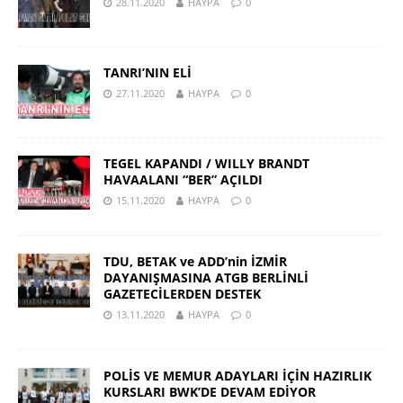
28.11.2020
HAYPA
0
TANRI’NIN ELİ
27.11.2020
HAYPA
0
TEGEL KAPANDI / WILLY BRANDT
HAVAALANI “BER” AÇILDI
15.11.2020
HAYPA
0
TDU, BETAK ve ADD’nin İZMİR
DAYANIŞMASINA ATGB BERLİNLİ
GAZETECİLERDEN DESTEK
13.11.2020
HAYPA
0
POLİS VE MEMUR ADAYLARI İÇİN HAZIRLIK
KURSLARI BWK’DE DEVAM EDİYOR