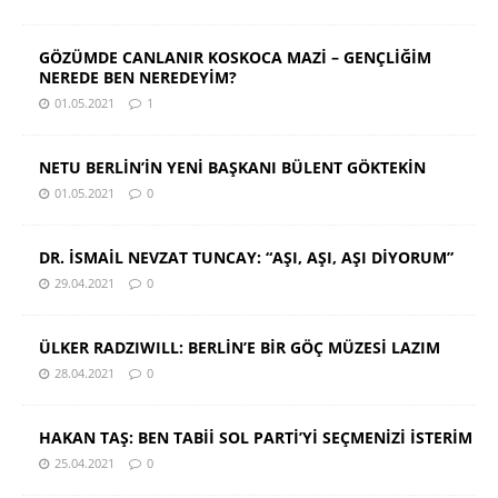
GÖZÜMDE CANLANIR KOSKOCA MAZİ – GENÇLİĞİM
NEREDE BEN NEREDEYİM?
01.05.2021
1
NETU BERLİN’İN YENİ BAŞKANI BÜLENT GÖKTEKİN
01.05.2021
0
DR. İSMAİL NEVZAT TUNCAY: “AŞI, AŞI, AŞI DİYORUM”
29.04.2021
0
ÜLKER RADZIWILL: BERLİN’E BİR GÖÇ MÜZESİ LAZIM
28.04.2021
0
HAKAN TAŞ: BEN TABİİ SOL PARTİ’Yİ SEÇMENİZİ İSTERİM
25.04.2021
0