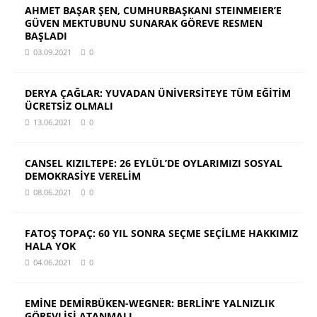
AHMET BAŞAR ŞEN, CUMHURBAŞKANI STEINMEIER’E
GÜVEN MEKTUBUNU SUNARAK GÖREVE RESMEN
BAŞLADI
03.09.2021
0
DERYA ÇAĞLAR: YUVADAN ÜNİVERSİTEYE TÜM EĞİTİM
ÜCRETSİZ OLMALI
13.06.2021
0
CANSEL KIZILTEPE: 26 EYLÜL’DE OYLARIMIZI SOSYAL
DEMOKRASİYE VERELİM
08.06.2021
0
FATOŞ TOPAÇ: 60 YIL SONRA SEÇME SEÇİLME HAKKIMIZ
HALA YOK
04.06.2021
0
EMİNE DEMİRBÜKEN-WEGNER: BERLİN’E YALNIZLIK
GÖREVLİSİ ATANMALI