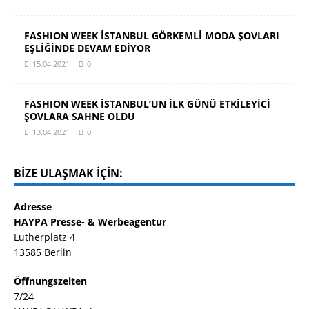
FASHION WEEK İSTANBUL GÖRKEMLİ MODA ŞOVLARI
EŞLİĞİNDE DEVAM EDİYOR
15.04.2021
0
FASHION WEEK İSTANBUL’UN İLK GÜNÜ ETKİLEYİCİ
ŞOVLARA SAHNE OLDU
13.04.2021
0
BIZE ULAŞMAK IÇIN:
Adresse
HAYPA Presse- & Werbeagentur
Lutherplatz 4
13585 Berlin
Öffnungszeiten
7/24