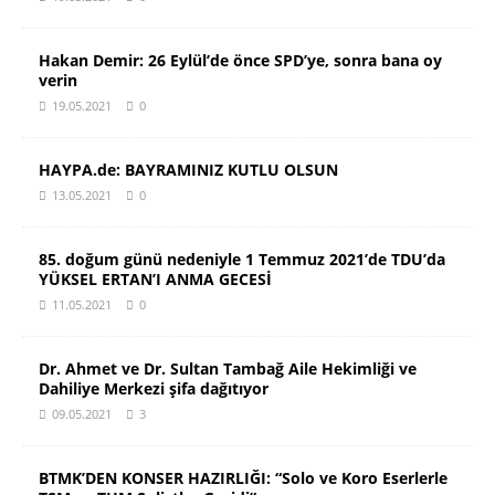
Hakan Demir: 26 Eylül’de önce SPD’ye, sonra bana oy
verin
19.05.2021
0
HAYPA.de: BAYRAMINIZ KUTLU OLSUN
13.05.2021
0
85. doğum günü nedeniyle 1 Temmuz 2021’de TDU’da
YÜKSEL ERTAN’I ANMA GECESİ
11.05.2021
0
Dr. Ahmet ve Dr. Sultan Tambağ Aile Hekimliği ve
Dahiliye Merkezi şifa dağıtıyor
09.05.2021
3
BTMK’DEN KONSER HAZIRLIĞI: “Solo ve Koro Eserlerle