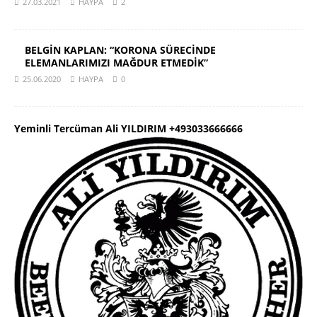
27.03.2021
HAYPA
2
BELGİN KAPLAN: “KORONA SÜRECİNDE
ELEMANLARIMIZI MAĞDUR ETMEDİK”
25.06.2020
HAYPA
0
Yeminli Tercüman Ali YILDIRIM +493033666666