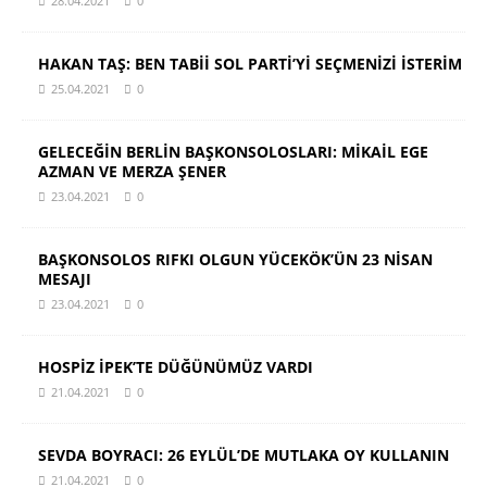
28.04.2021
0
HAKAN TAŞ: BEN TABİİ SOL PARTİ’Yİ SEÇMENİZİ İSTERİM
25.04.2021
0
GELECEĞİN BERLİN BAŞKONSOLOSLARI: MİKAİL EGE
AZMAN VE MERZA ŞENER
23.04.2021
0
BAŞKONSOLOS RIFKI OLGUN YÜCEKÖK’ÜN 23 NİSAN
MESAJI
23.04.2021
0
HOSPİZ İPEK’TE DÜĞÜNÜMÜZ VARDI
21.04.2021
0
SEVDA BOYRACI: 26 EYLÜL’DE MUTLAKA OY KULLANIN
21.04.2021
0