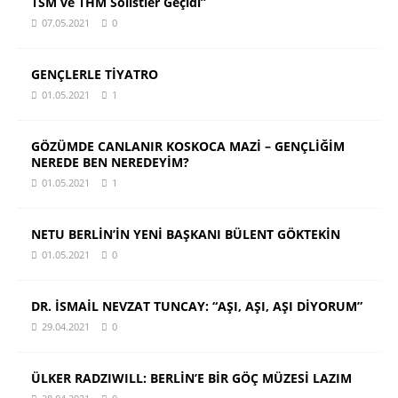
TSM ve THM Solistler Geçidi”
07.05.2021
0
GENÇLERLE TİYATRO
01.05.2021
1
GÖZÜMDE CANLANIR KOSKOCA MAZİ – GENÇLİĞİM
NEREDE BEN NEREDEYİM?
01.05.2021
1
NETU BERLİN’İN YENİ BAŞKANI BÜLENT GÖKTEKİN
01.05.2021
0
DR. İSMAİL NEVZAT TUNCAY: “AŞI, AŞI, AŞI DİYORUM”
29.04.2021
0
ÜLKER RADZIWILL: BERLİN’E BİR GÖÇ MÜZESİ LAZIM