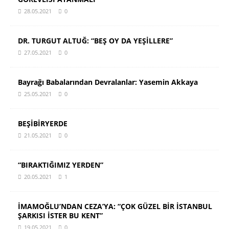
28.05.2021
0
DR. TURGUT ALTUĞ: “BEŞ OY DA YEŞİLLERE”
27.05.2021
0
Bayrağı Babalarından Devralanlar: Yasemin Akkaya
25.05.2021
0
BEŞİBİRYERDE
21.05.2021
0
“BIRAKTIĞIMIZ YERDEN”
20.05.2021
1
İMAMOĞLU’NDAN CEZA’YA: “ÇOK GÜZEL BİR İSTANBUL
ŞARKISI İSTER BU KENT”
19.05.2021
0