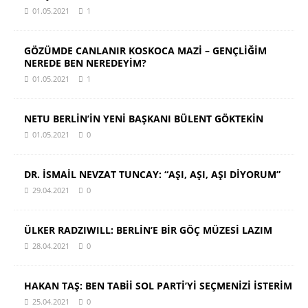
01.05.2021
1
GÖZÜMDE CANLANIR KOSKOCA MAZİ – GENÇLİĞİM
NEREDE BEN NEREDEYİM?
01.05.2021
1
NETU BERLİN’İN YENİ BAŞKANI BÜLENT GÖKTEKİN
01.05.2021
0
DR. İSMAİL NEVZAT TUNCAY: “AŞI, AŞI, AŞI DİYORUM”
29.04.2021
0
ÜLKER RADZIWILL: BERLİN’E BİR GÖÇ MÜZESİ LAZIM
28.04.2021
0
HAKAN TAŞ: BEN TABİİ SOL PARTİ’Yİ SEÇMENİZİ İSTERİM
25.04.2021
0