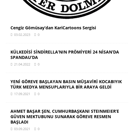
Cengiz Gömüsay’dan KariCartoons Sergisi
03.02.2023
0
KÜLKEDİSİ SİNDİRELLA’NIN PRÖMİYERİ 24 NİSAN’DA
SPANDAU’DA
21.04.2022
0
YENİ GÖREVE BAŞLAYAN BASIN MÜŞAVİRİ KOCABIYIK
TÜRK MEDYA MENSUPLARIYLA BİR ARAYA GELDİ
17.09.2021
0
AHMET BAŞAR ŞEN, CUMHURBAŞKANI STEINMEIER’E
GÜVEN MEKTUBUNU SUNARAK GÖREVE RESMEN
BAŞLADI
03.09.2021
0