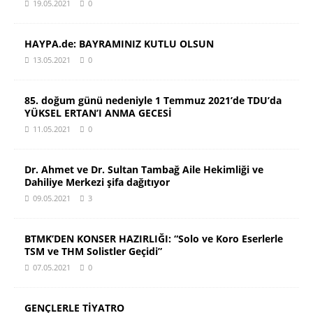
19.05.2021
0
HAYPA.de: BAYRAMINIZ KUTLU OLSUN
13.05.2021
0
85. doğum günü nedeniyle 1 Temmuz 2021’de TDU’da
YÜKSEL ERTAN’I ANMA GECESİ
11.05.2021
0
Dr. Ahmet ve Dr. Sultan Tambağ Aile Hekimliği ve
Dahiliye Merkezi şifa dağıtıyor
09.05.2021
3
BTMK’DEN KONSER HAZIRLIĞI: “Solo ve Koro Eserlerle
TSM ve THM Solistler Geçidi”
07.05.2021
0
GENÇLERLE TİYATRO