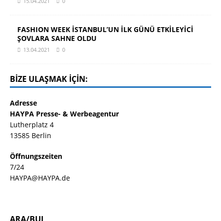
15.04.2021
0
FASHION WEEK İSTANBUL’UN İLK GÜNÜ ETKİLEYİCİ
ŞOVLARA SAHNE OLDU
13.04.2021
0
BIZE ULAŞMAK IÇIN:
Adresse
HAYPA Presse- & Werbeagentur
Lutherplatz 4
13585 Berlin
Öffnungszeiten
7/24
HAYPA@HAYPA.de
ARA/BUL