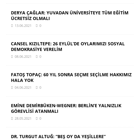
DERYA ÇAĞLAR: YUVADAN ÜNİVERSİTEYE TÜM EĞİTİM
ÜCRETSİZ OLMALI
13.06.2021
0
CANSEL KIZILTEPE: 26 EYLÜL’DE OYLARIMIZI SOSYAL
DEMOKRASİYE VERELİM
08.06.2021
0
FATOŞ TOPAÇ: 60 YIL SONRA SEÇME SEÇİLME HAKKIMIZ
HALA YOK
04.06.2021
0
EMİNE DEMİRBÜKEN-WEGNER: BERLİN’E YALNIZLIK
GÖREVLİSİ ATANMALI
28.05.2021
0
DR. TURGUT ALTUĞ: “BEŞ OY DA YEŞİLLERE”