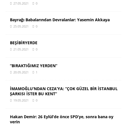
27.05.2021
0
Bayrağı Babalarından Devralanlar: Yasemin Akkaya
25.05.2021
0
BEŞİBİRYERDE
21.05.2021
0
“BIRAKTIĞIMIZ YERDEN”
20.05.2021
1
İMAMOĞLU’NDAN CEZA’YA: “ÇOK GÜZEL BİR İSTANBUL
ŞARKISI İSTER BU KENT”
19.05.2021
0
Hakan Demir: 26 Eylül’de önce SPD’ye, sonra bana oy
verin