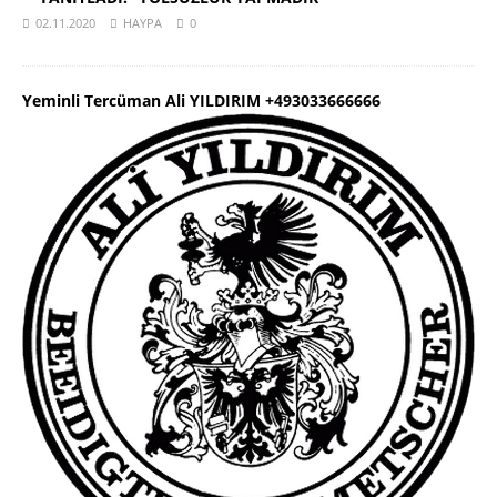
02.11.2020
HAYPA
0
Yeminli Tercüman Ali YILDIRIM +493033666666