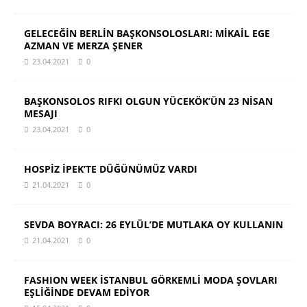
GELECEĞİN BERLİN BAŞKONSOLOSLARI: MİKAİL EGE
AZMAN VE MERZA ŞENER
23.04.2021
0
BAŞKONSOLOS RIFKI OLGUN YÜCEKÖK’ÜN 23 NİSAN
MESAJI
23.04.2021
0
HOSPİZ İPEK’TE DÜĞÜNÜMÜZ VARDI
21.04.2021
0
SEVDA BOYRACI: 26 EYLÜL’DE MUTLAKA OY KULLANIN
21.04.2021
0
FASHION WEEK İSTANBUL GÖRKEMLİ MODA ŞOVLARI
EŞLİĞİNDE DEVAM EDİYOR