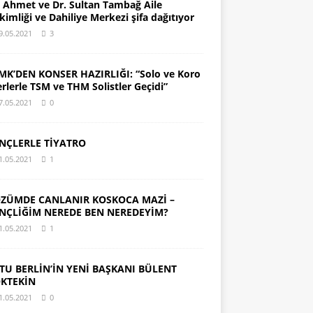
. Ahmet ve Dr. Sultan Tambağ Aile
kimliği ve Dahiliye Merkezi şifa dağıtıyor
9.05.2021
3
MK’DEN KONSER HAZIRLIĞI: “Solo ve Koro
erlerle TSM ve THM Solistler Geçidi”
7.05.2021
0
NÇLERLE TİYATRO
1.05.2021
1
ZÜMDE CANLANIR KOSKOCA MAZİ –
NÇLİĞİM NEREDE BEN NEREDEYİM?
1.05.2021
1
TU BERLİN’İN YENİ BAŞKANI BÜLENT
KTEKİN
1.05.2021
0