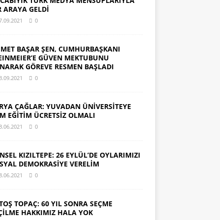
CABIYIK TÜRK MEDYA MENSUPLARIYLA
R ARAYA GELDİ
7.09.2021
0
MET BAŞAR ŞEN, CUMHURBAŞKANI
EINMEIER’E GÜVEN MEKTUBUNU
NARAK GÖREVE RESMEN BAŞLADI
3.09.2021
0
RYA ÇAĞLAR: YUVADAN ÜNİVERSİTEYE
M EĞİTİM ÜCRETSİZ OLMALI
3.06.2021
0
NSEL KIZILTEPE: 26 EYLÜL’DE OYLARIMIZI
SYAL DEMOKRASİYE VERELİM
8.06.2021
0
TOŞ TOPAÇ: 60 YIL SONRA SEÇME
ÇİLME HAKKIMIZ HALA YOK