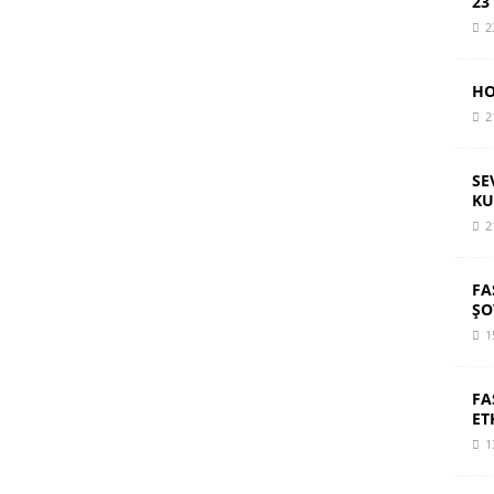
23
2
HO
2
SE
KU
2
FA
ŞO
1
FA
ET
1