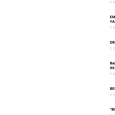
0
EM
YA
2
DR
2
Ba
Ak
2
BE
2
“B