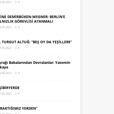
4.06.2021
0
İNE DEMİRBÜKEN-WEGNER: BERLİN’E
LNIZLIK GÖREVLİSİ ATANMALI
8.05.2021
0
. TURGUT ALTUĞ: “BEŞ OY DA YEŞİLLERE”
7.05.2021
0
yrağı Babalarından Devralanlar: Yasemin
kaya
5.05.2021
0
ŞİBİRYERDE
1.05.2021
0
IRAKTIĞIMIZ YERDEN”