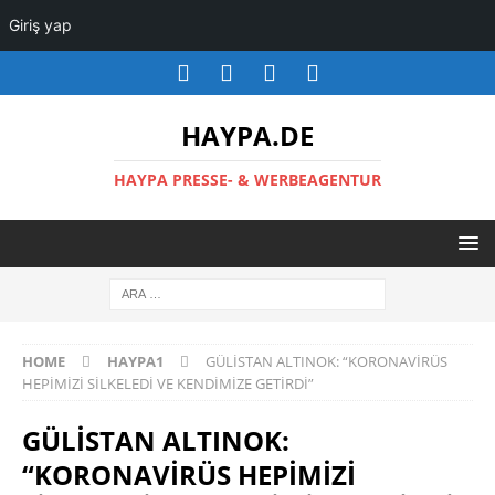
Giriş yap
HAYPA.DE
HAYPA PRESSE- & WERBEAGENTUR
HOME
HAYPA1
GÜLİSTAN ALTINOK: “KORONAVİRÜS
HEPİMİZİ SİLKELEDİ VE KENDİMİZE GETİRDİ”
GÜLİSTAN ALTINOK:
“KORONAVİRÜS HEPİMİZİ