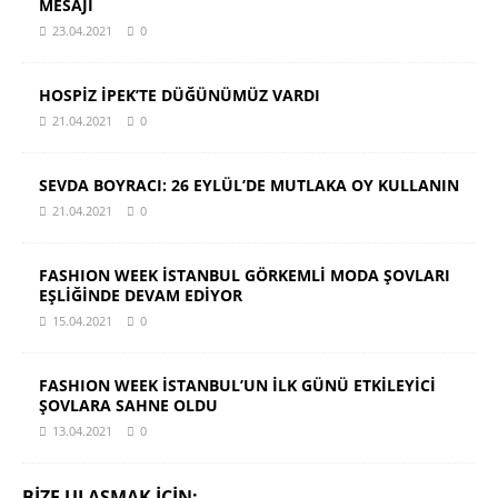
MESAJI
23.04.2021
0
HOSPİZ İPEK’TE DÜĞÜNÜMÜZ VARDI
21.04.2021
0
SEVDA BOYRACI: 26 EYLÜL’DE MUTLAKA OY KULLANIN
21.04.2021
0
FASHION WEEK İSTANBUL GÖRKEMLİ MODA ŞOVLARI
EŞLİĞİNDE DEVAM EDİYOR
15.04.2021
0
FASHION WEEK İSTANBUL’UN İLK GÜNÜ ETKİLEYİCİ
ŞOVLARA SAHNE OLDU
13.04.2021
0
BIZE ULAŞMAK IÇIN: