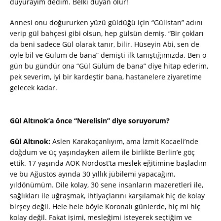
duyurayım dedim. Belki duyan olur!
Annesi onu doğururken yüzü güldüğü için “Gülistan” adını
verip gül bahçesi gibi olsun, hep gülsün demiş. “Bir çokları
da beni sadece Gül olarak tanır, bilir. Hüseyin Abi, sen de
öyle bil ve Gülüm de bana” demişti ilk tanıştığımızda. Ben o
gün bu gündür ona “Gül Gülüm de bana” diye hitap ederim,
pek severim, iyi bir kardeştir bana, hastanelere ziyaretime
gelecek kadar.
Gül Altınok’a önce “Nerelisin” diye soruyorum?
Gül Altınok:
Aslen Karakoçanlıyım, ama İzmit Kocaeli’nde
doğdum ve üç yaşındayken ailem ile birlikte Berlin’e göç
ettik. 17 yaşında AOK Nordost’ta meslek eğitimine başladım
ve bu Ağustos ayında 30 yıllık jübilemi yapacağım,
yıldönümüm. Dile kolay, 30 sene insanların mazeretleri ile,
sağlıkları ile uğraşmak, ihtiyaçlarını karşılamak hiç de kolay
birşey değil. Hele hele böyle Koronalı günlerde, hiç mi hiç
kolay değil. Fakat işimi, mesleğimi isteyerek seçtiğim ve