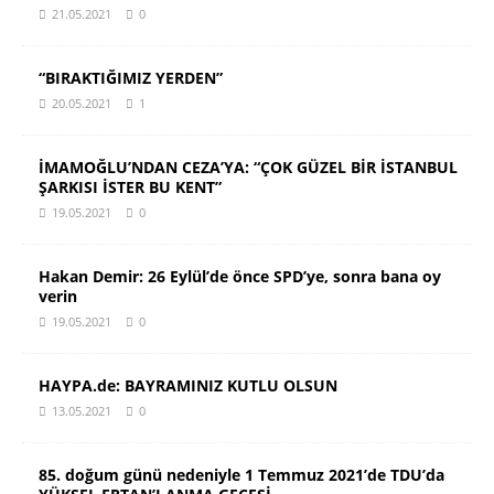
21.05.2021
0
“BIRAKTIĞIMIZ YERDEN”
20.05.2021
1
İMAMOĞLU’NDAN CEZA’YA: “ÇOK GÜZEL BİR İSTANBUL
ŞARKISI İSTER BU KENT”
19.05.2021
0
Hakan Demir: 26 Eylül’de önce SPD’ye, sonra bana oy
verin
19.05.2021
0
HAYPA.de: BAYRAMINIZ KUTLU OLSUN
13.05.2021
0
85. doğum günü nedeniyle 1 Temmuz 2021’de TDU’da