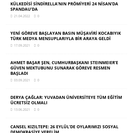
KÜLKEDİSİ SİNDİRELLA’NIN PRÖMİYERİ 24 NİSAN’DA
SPANDAU’DA
21.04.2022
0
YENİ GÖREVE BAŞLAYAN BASIN MÜŞAVİRİ KOCABIYIK
TÜRK MEDYA MENSUPLARIYLA BİR ARAYA GELDİ
17.09.2021
0
AHMET BAŞAR ŞEN, CUMHURBAŞKANI STEINMEIER’E
GÜVEN MEKTUBUNU SUNARAK GÖREVE RESMEN
BAŞLADI
03.09.2021
0
DERYA ÇAĞLAR: YUVADAN ÜNİVERSİTEYE TÜM EĞİTİM
ÜCRETSİZ OLMALI
13.06.2021
0
CANSEL KIZILTEPE: 26 EYLÜL’DE OYLARIMIZI SOSYAL
DEMOKRASİYE VERELİM