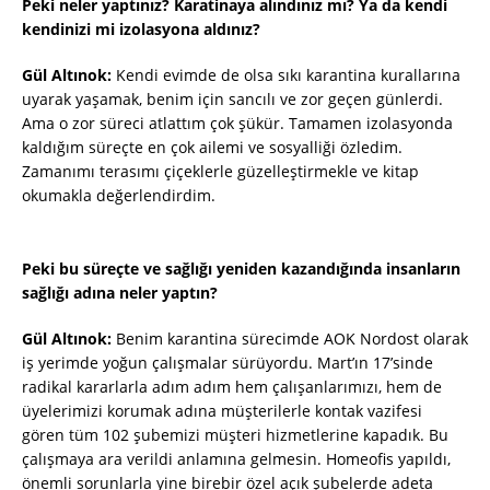
Peki neler yaptınız? Karatinaya alındınız mı? Ya da kendi
kendinizi mi izolasyona aldınız?
Gül Altınok:
Kendi evimde de olsa sıkı karantina kurallarına
uyarak yaşamak, benim için sancılı ve zor geçen günlerdi.
Ama o zor süreci atlattım çok şükür. Tamamen izolasyonda
kaldığım süreçte en çok ailemi ve sosyalliği özledim.
Zamanımı terasımı çiçeklerle güzelleştirmekle ve kitap
okumakla değerlendirdim.
Peki bu süreçte ve sağlığı yeniden kazandığında insanların
sağlığı adına neler yaptın?
Gül Altınok:
Benim karantina sürecimde AOK Nordost olarak
iş yerimde yoğun çalışmalar sürüyordu. Mart’ın 17’sinde
radikal kararlarla adım adım hem çalışanlarımızı, hem de
üyelerimizi korumak adına müşterilerle kontak vazifesi
gören tüm 102 şubemizi müşteri hizmetlerine kapadık. Bu
çalışmaya ara verildi anlamına gelmesin. Homeofis yapıldı,
önemli sorunlarla yine birebir özel açık şubelerde adeta