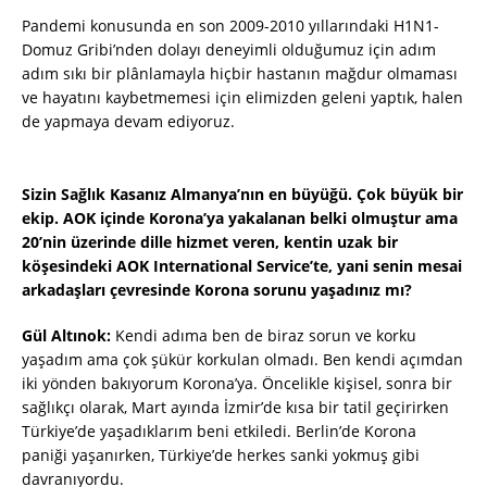
Pandemi konusunda en son 2009-2010 yıllarındaki H1N1-
Domuz Gribi’nden dolayı deneyimli olduğumuz için adım
adım sıkı bir plânlamayla hiçbir hastanın mağdur olmaması
ve hayatını kaybetmemesi için elimizden geleni yaptık, halen
de yapmaya devam ediyoruz.
Sizin Sağlık Kasanız Almanya’nın en büyüğü. Çok büyük bir
ekip. AOK içinde Korona’ya yakalanan belki olmuştur ama
20’nin üzerinde dille hizmet veren, kentin uzak bir
köşesindeki AOK International Service’te, yani senin mesai
arkadaşları çevresinde Korona sorunu yaşadınız mı?
Gül Altınok:
Kendi adıma ben de biraz sorun ve korku
yaşadım ama çok şükür korkulan olmadı. Ben kendi açımdan
iki yönden bakıyorum Korona’ya. Öncelikle kişisel, sonra bir
sağlıkçı olarak, Mart ayında İzmir’de kısa bir tatil geçirirken
Türkiye’de yaşadıklarım beni etkiledi. Berlin’de Korona
paniği yaşanırken, Türkiye’de herkes sanki yokmuş gibi
davranıyordu.