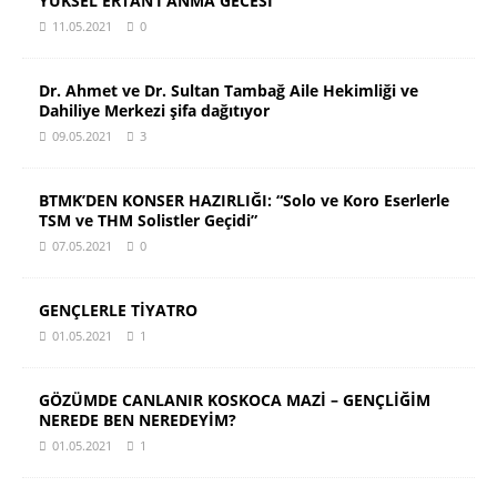
YÜKSEL ERTAN’I ANMA GECESİ
11.05.2021
0
Dr. Ahmet ve Dr. Sultan Tambağ Aile Hekimliği ve
Dahiliye Merkezi şifa dağıtıyor
09.05.2021
3
BTMK’DEN KONSER HAZIRLIĞI: “Solo ve Koro Eserlerle
TSM ve THM Solistler Geçidi”
07.05.2021
0
GENÇLERLE TİYATRO
01.05.2021
1
GÖZÜMDE CANLANIR KOSKOCA MAZİ – GENÇLİĞİM
NEREDE BEN NEREDEYİM?
01.05.2021
1