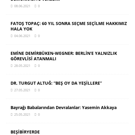
08.06.2021
0
FATOŞ TOPAÇ: 60 YIL SONRA SEÇME SEÇİLME HAKKIMIZ
HALA YOK
04.06.2021
0
EMİNE DEMİRBÜKEN-WEGNER: BERLİN’E YALNIZLIK
GÖREVLİSİ ATANMALI
28.05.2021
0
DR. TURGUT ALTUĞ: “BEŞ OY DA YEŞİLLERE”
27.05.2021
0
Bayrağı Babalarından Devralanlar: Yasemin Akkaya
25.05.2021
0
BEŞİBİRYERDE