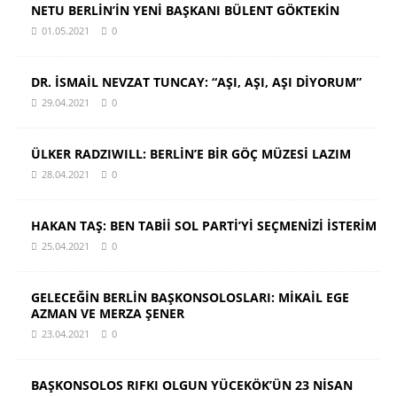
NETU BERLİN’İN YENİ BAŞKANI BÜLENT GÖKTEKİN
01.05.2021
0
DR. İSMAİL NEVZAT TUNCAY: “AŞI, AŞI, AŞI DİYORUM”
29.04.2021
0
ÜLKER RADZIWILL: BERLİN’E BİR GÖÇ MÜZESİ LAZIM
28.04.2021
0
HAKAN TAŞ: BEN TABİİ SOL PARTİ’Yİ SEÇMENİZİ İSTERİM
25.04.2021
0
GELECEĞİN BERLİN BAŞKONSOLOSLARI: MİKAİL EGE
AZMAN VE MERZA ŞENER
23.04.2021
0
BAŞKONSOLOS RIFKI OLGUN YÜCEKÖK’ÜN 23 NİSAN