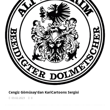
Cengiz Gömüsay’dan KariCartoons Sergisi
03.02.2023
0