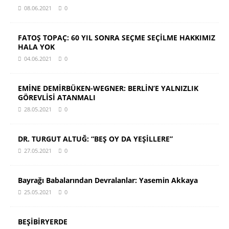
08.06.2021
0
FATOŞ TOPAÇ: 60 YIL SONRA SEÇME SEÇİLME HAKKIMIZ
HALA YOK
04.06.2021
0
EMİNE DEMİRBÜKEN-WEGNER: BERLİN’E YALNIZLIK
GÖREVLİSİ ATANMALI
28.05.2021
0
DR. TURGUT ALTUĞ: “BEŞ OY DA YEŞİLLERE”
27.05.2021
0
Bayrağı Babalarından Devralanlar: Yasemin Akkaya
25.05.2021
0
BEŞİBİRYERDE