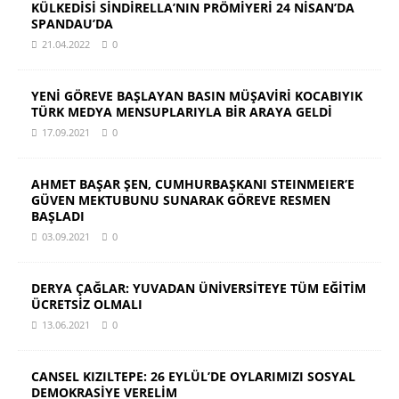
KÜLKEDİSİ SİNDİRELLA’NIN PRÖMİYERİ 24 NİSAN’DA
SPANDAU’DA
21.04.2022
0
YENİ GÖREVE BAŞLAYAN BASIN MÜŞAVİRİ KOCABIYIK
TÜRK MEDYA MENSUPLARIYLA BİR ARAYA GELDİ
17.09.2021
0
AHMET BAŞAR ŞEN, CUMHURBAŞKANI STEINMEIER’E
GÜVEN MEKTUBUNU SUNARAK GÖREVE RESMEN
BAŞLADI
03.09.2021
0
DERYA ÇAĞLAR: YUVADAN ÜNİVERSİTEYE TÜM EĞİTİM
ÜCRETSİZ OLMALI
13.06.2021
0
CANSEL KIZILTEPE: 26 EYLÜL’DE OYLARIMIZI SOSYAL
DEMOKRASİYE VERELİM