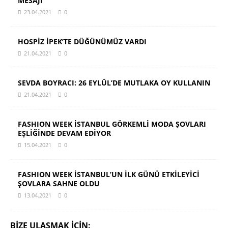
MESAJI
23.04.2021
0
HOSPİZ İPEK’TE DÜĞÜNÜMÜZ VARDI
21.04.2021
0
SEVDA BOYRACI: 26 EYLÜL’DE MUTLAKA OY KULLANIN
21.04.2021
0
FASHION WEEK İSTANBUL GÖRKEMLİ MODA ŞOVLARI
EŞLİĞİNDE DEVAM EDİYOR
15.04.2021
0
FASHION WEEK İSTANBUL’UN İLK GÜNÜ ETKİLEYİCİ
ŞOVLARA SAHNE OLDU
13.04.2021
0
BIZE ULAŞMAK IÇIN: