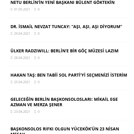
NETU BERLİN’İN YENİ BAŞKANI BÜLENT GÖKTEKİN
01.05.2021
0
DR. İSMAİL NEVZAT TUNCAY: “AŞI, AŞI, AŞI DİYORUM”
29.04.2021
0
ÜLKER RADZIWILL: BERLİN’E BİR GÖÇ MÜZESİ LAZIM
28.04.2021
0
HAKAN TAŞ: BEN TABİİ SOL PARTİ’Yİ SEÇMENİZİ İSTERİM
25.04.2021
0
GELECEĞİN BERLİN BAŞKONSOLOSLARI: MİKAİL EGE
AZMAN VE MERZA ŞENER
23.04.2021
0
BAŞKONSOLOS RIFKI OLGUN YÜCEKÖK’ÜN 23 NİSAN