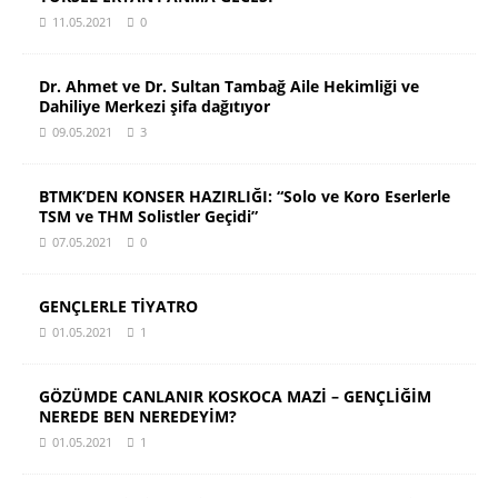
11.05.2021
0
Dr. Ahmet ve Dr. Sultan Tambağ Aile Hekimliği ve
Dahiliye Merkezi şifa dağıtıyor
09.05.2021
3
BTMK’DEN KONSER HAZIRLIĞI: “Solo ve Koro Eserlerle
TSM ve THM Solistler Geçidi”
07.05.2021
0
GENÇLERLE TİYATRO
01.05.2021
1
GÖZÜMDE CANLANIR KOSKOCA MAZİ – GENÇLİĞİM
NEREDE BEN NEREDEYİM?
01.05.2021
1