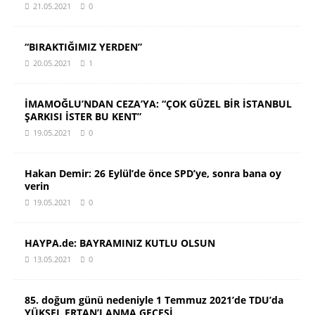
21.05.2021
0
“BIRAKTIĞIMIZ YERDEN”
20.05.2021
1
İMAMOĞLU’NDAN CEZA’YA: “ÇOK GÜZEL BİR İSTANBUL
ŞARKISI İSTER BU KENT”
19.05.2021
0
Hakan Demir: 26 Eylül’de önce SPD’ye, sonra bana oy
verin
19.05.2021
0
HAYPA.de: BAYRAMINIZ KUTLU OLSUN
13.05.2021
0
85. doğum günü nedeniyle 1 Temmuz 2021’de TDU’da
YÜKSEL ERTAN’I ANMA GECESİ