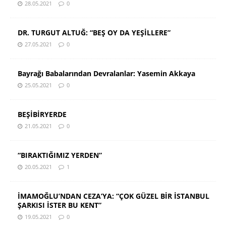
28.05.2021
0
DR. TURGUT ALTUĞ: “BEŞ OY DA YEŞİLLERE”
27.05.2021
0
Bayrağı Babalarından Devralanlar: Yasemin Akkaya
25.05.2021
0
BEŞİBİRYERDE
21.05.2021
0
“BIRAKTIĞIMIZ YERDEN”
20.05.2021
1
İMAMOĞLU’NDAN CEZA’YA: “ÇOK GÜZEL BİR İSTANBUL
ŞARKISI İSTER BU KENT”
19.05.2021
0