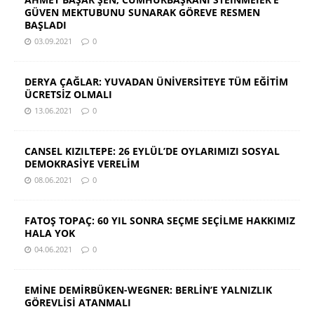
GÜVEN MEKTUBUNU SUNARAK GÖREVE RESMEN
BAŞLADI
03.09.2021
0
DERYA ÇAĞLAR: YUVADAN ÜNİVERSİTEYE TÜM EĞİTİM
ÜCRETSİZ OLMALI
13.06.2021
0
CANSEL KIZILTEPE: 26 EYLÜL’DE OYLARIMIZI SOSYAL
DEMOKRASİYE VERELİM
08.06.2021
0
FATOŞ TOPAÇ: 60 YIL SONRA SEÇME SEÇİLME HAKKIMIZ
HALA YOK
04.06.2021
0
EMİNE DEMİRBÜKEN-WEGNER: BERLİN’E YALNIZLIK
GÖREVLİSİ ATANMALI