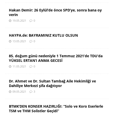
Hakan Demir: 26 Eylül’de önce SPD’ye, sonra bana oy
verin
19.05.2021
0
HAYPA.de: BAYRAMINIZ KUTLU OLSUN
13.05.2021
0
85. doğum günü nedeniyle 1 Temmuz 2021’de TDU’da
YÜKSEL ERTAN’I ANMA GECESİ
11.05.2021
0
Dr. Ahmet ve Dr. Sultan Tambağ Aile Hekimliği ve
Dahiliye Merkezi şifa dağıtıyor
09.05.2021
3
BTMK’DEN KONSER HAZIRLIĞI: “Solo ve Koro Eserlerle
TSM ve THM Solistler Geçidi”