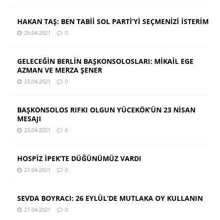
HAKAN TAŞ: BEN TABİİ SOL PARTİ’Yİ SEÇMENİZİ İSTERİM
25.04.2021
0
GELECEĞİN BERLİN BAŞKONSOLOSLARI: MİKAİL EGE
AZMAN VE MERZA ŞENER
23.04.2021
0
BAŞKONSOLOS RIFKI OLGUN YÜCEKÖK’ÜN 23 NİSAN
MESAJI
23.04.2021
0
HOSPİZ İPEK’TE DÜĞÜNÜMÜZ VARDI
21.04.2021
0
SEVDA BOYRACI: 26 EYLÜL’DE MUTLAKA OY KULLANIN
21.04.2021
0