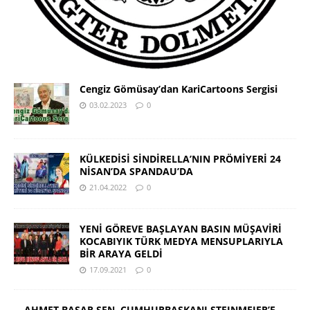
Cengiz Gömüsay’dan KariCartoons Sergisi
03.02.2023
0
KÜLKEDİSİ SİNDİRELLA’NIN PRÖMİYERİ 24
NİSAN’DA SPANDAU’DA
21.04.2022
0
YENİ GÖREVE BAŞLAYAN BASIN MÜŞAVİRİ
KOCABIYIK TÜRK MEDYA MENSUPLARIYLA
BİR ARAYA GELDİ
17.09.2021
0
AHMET BAŞAR ŞEN, CUMHURBAŞKANI STEINMEIER’E