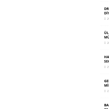
DR
Dİ
2
ÜL
MÜ
2
HA
SE
2
GE
Mİ
2
BA