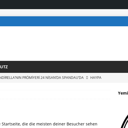
UTZ
İNDİRELLA’NIN PRÖMİYERİ 24 NİSAN’DA SPANDAU’DA
HAYPA
 BAŞLAYAN BASIN MÜŞAVİRİ KOCABIYIK TÜRK MEDYA
Yemi
 GELDİ
HAYPA
R ŞEN, CUMHURBAŞKANI STEINMEIER’E GÜVEN MEKTUBUNU
 BAŞLADI
HAYPA
 Startseite, die die meisten deiner Besucher sehen
AR: YUVADAN ÜNİVERSİTEYE TÜM EĞİTİM ÜCRETSİZ OLMALI