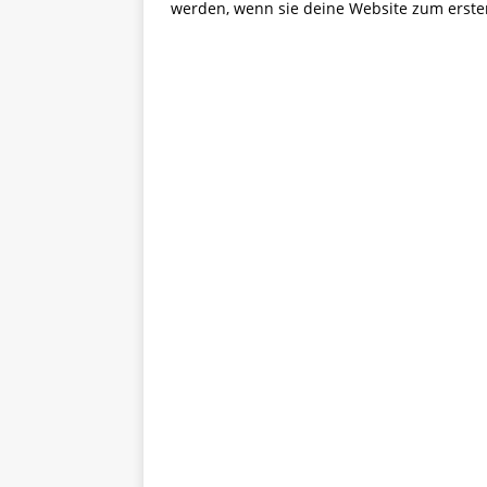
werden, wenn sie deine Website zum erste
HAYPA
[ 03.02.2023 ]
Cengiz Gömüs