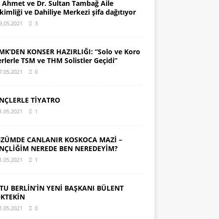
. Ahmet ve Dr. Sultan Tambağ Aile
kimliği ve Dahiliye Merkezi şifa dağıtıyor
9.05.2021
3
MK’DEN KONSER HAZIRLIĞI: “Solo ve Koro
erlerle TSM ve THM Solistler Geçidi”
7.05.2021
0
NÇLERLE TİYATRO
1.05.2021
1
ZÜMDE CANLANIR KOSKOCA MAZİ –
NÇLİĞİM NEREDE BEN NEREDEYİM?
1.05.2021
1
TU BERLİN’İN YENİ BAŞKANI BÜLENT
KTEKİN
1.05.2021
0