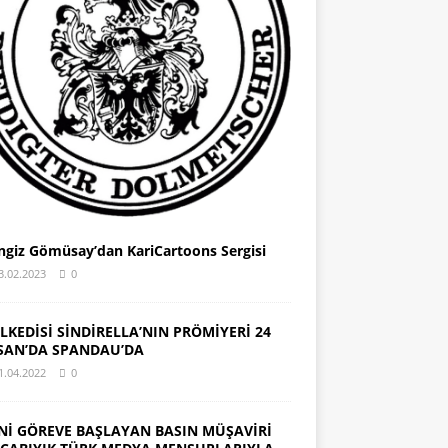
ngiz Gömüsay’dan KariCartoons Sergisi
3.02.2023
0
LKEDİSİ SİNDİRELLA’NIN PRÖMİYERİ 24
SAN’DA SPANDAU’DA
1.04.2022
0
Nİ GÖREVE BAŞLAYAN BASIN MÜŞAVİRİ