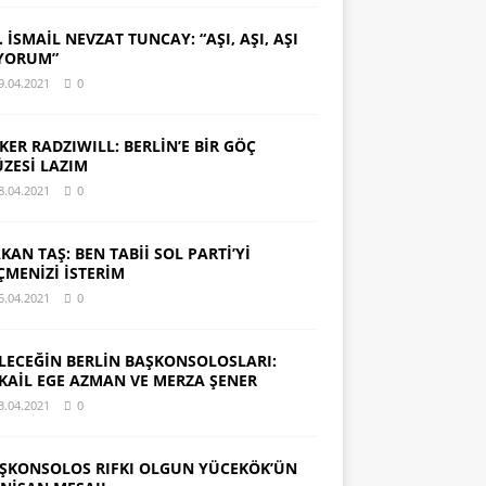
. İSMAİL NEVZAT TUNCAY: “AŞI, AŞI, AŞI
YORUM”
9.04.2021
0
KER RADZIWILL: BERLİN’E BİR GÖÇ
ZESİ LAZIM
8.04.2021
0
KAN TAŞ: BEN TABİİ SOL PARTİ’Yİ
ÇMENİZİ İSTERİM
5.04.2021
0
LECEĞİN BERLİN BAŞKONSOLOSLARI:
KAİL EGE AZMAN VE MERZA ŞENER
3.04.2021
0
ŞKONSOLOS RIFKI OLGUN YÜCEKÖK’ÜN