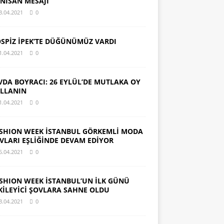
 NİSAN MESAJI
3.04.2021
0
SPİZ İPEK’TE DÜĞÜNÜMÜZ VARDI
1.04.2021
0
VDA BOYRACI: 26 EYLÜL’DE MUTLAKA OY
LLANIN
1.04.2021
0
SHION WEEK İSTANBUL GÖRKEMLİ MODA
VLARI EŞLİĞİNDE DEVAM EDİYOR
5.04.2021
0
SHION WEEK İSTANBUL’UN İLK GÜNÜ
KİLEYİCİ ŞOVLARA SAHNE OLDU
3.04.2021
0