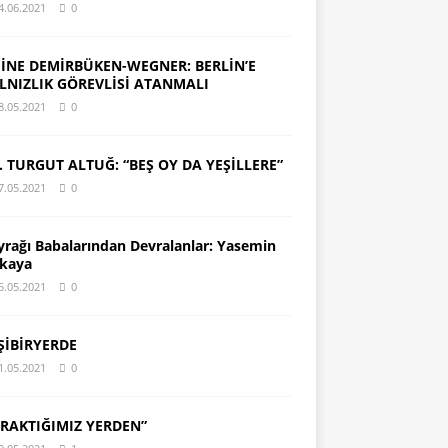
4.06.2021
0
İNE DEMİRBÜKEN-WEGNER: BERLİN’E
LNIZLIK GÖREVLİSİ ATANMALI
8.05.2021
0
. TURGUT ALTUĞ: “BEŞ OY DA YEŞİLLERE”
7.05.2021
0
yrağı Babalarından Devralanlar: Yasemin
kaya
5.05.2021
0
ŞİBİRYERDE
1.05.2021
0
IRAKTIĞIMIZ YERDEN”