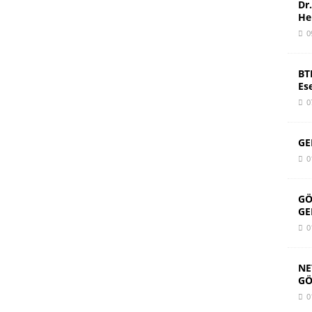
Dr
He
0
BT
Es
0
GE
0
GÖ
GE
0
NE
GÖ
0