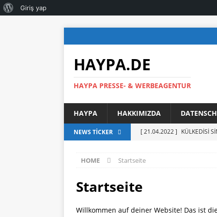
Giriş yap
HAYPA.DE
HAYPA PRESSE- & WERBEAGENTUR
HAYPA
HAKKIMIZDA
DATENSCH
[ 21.04.2022 ]
KÜLKEDİSİ S
NEWS TICKER
[ 17.09.2021 ]
YENİ GÖREVE
HOME
Startseite
MENSUPLARIYLA BİR ARAYA
[ 03.09.2021 ]
AHMET BAŞA
Startseite
SUNARAK GÖREVE RESMEN
Willkommen auf deiner Website! Das ist die
[ 13.06.2021 ]
DERYA ÇAĞL