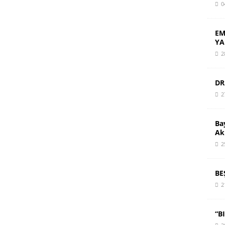
0
EM
YA
2
DR
2
Ba
Ak
2
BE
2
“B