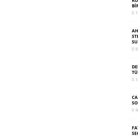
KO
Bİ
1
AH
ST
SU
0
DE
TÜ
1
CA
SO
0
FA
SE