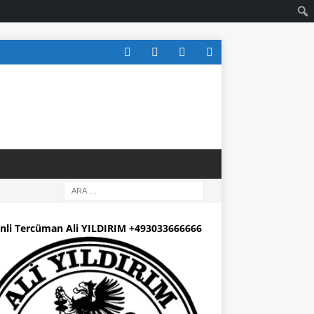
nli Tercüman Ali YILDIRIM +493033666666