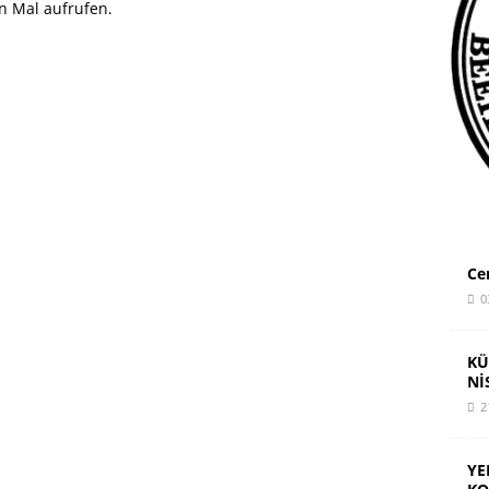
n Mal aufrufen.
ay’dan KariCartoons Sergisi
HAYPA
Ce
0
KÜ
Nİ
2
YE