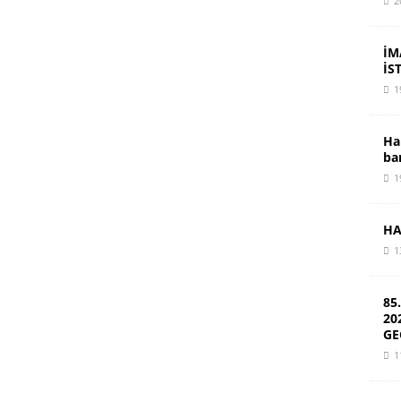
2
İM
İS
1
Ha
ba
1
HA
1
85
20
GE
1