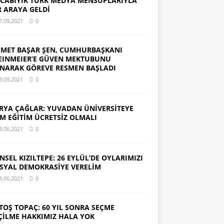
CABIYIK TÜRK MEDYA MENSUPLARIYLA
R ARAYA GELDİ
7.09.2021
0
MET BAŞAR ŞEN, CUMHURBAŞKANI
EINMEIER’E GÜVEN MEKTUBUNU
NARAK GÖREVE RESMEN BAŞLADI
3.09.2021
0
RYA ÇAĞLAR: YUVADAN ÜNİVERSİTEYE
M EĞİTİM ÜCRETSİZ OLMALI
3.06.2021
0
NSEL KIZILTEPE: 26 EYLÜL’DE OYLARIMIZI
SYAL DEMOKRASİYE VERELİM
8.06.2021
0
TOŞ TOPAÇ: 60 YIL SONRA SEÇME
ÇİLME HAKKIMIZ HALA YOK