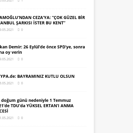
0.05.2021
1
AMOĞLU’NDAN CEZA’YA: “ÇOK GÜZEL BİR
TANBUL ŞARKISI İSTER BU KENT”
9.05.2021
0
kan Demir: 26 Eylül’de önce SPD’ye, sonra
na oy verin
9.05.2021
0
YPA.de: BAYRAMINIZ KUTLU OLSUN
3.05.2021
0
. doğum günü nedeniyle 1 Temmuz
21’de TDU’da YÜKSEL ERTAN’I ANMA
CESİ
1.05.2021
0