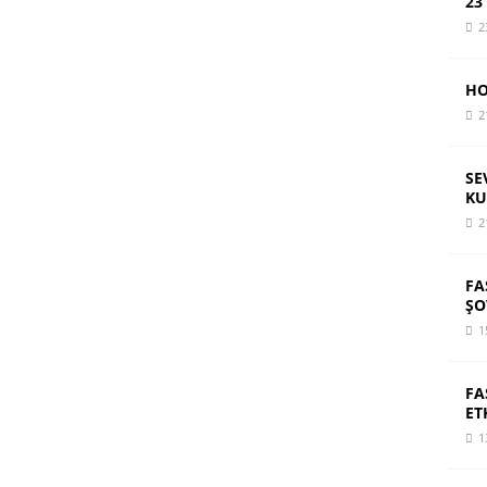
23
2
HO
2
SE
KU
2
FA
ŞO
1
FA
ET
1